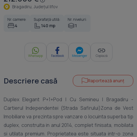
Bragadiru, Judeţul Ilfov
Nr. camere:
Suprafață utilă:
Nr. niveluri:
4
140 mp
1
Whatsapp
Facebook
Messenger
Copiază
Descriere casă
Raportează anunț
Duplex Elegant P+1+Pod | Cu Semineu | Bragadiru -
Cartierul Independentei (Strada Safirului)Zona de Vest
Imobiliare va prezinta spre vanzare o locuinta superba tip
duplex, construita in anul 2014, complet finisata, mobilata
si utilata premium. Proprietatea este situata intr-o zona