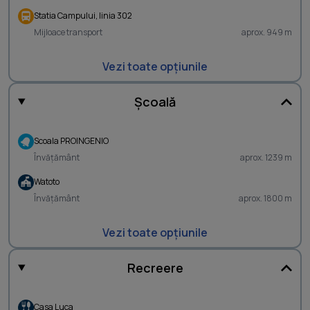
Statia Campului, linia 302
Mijloace transport
aprox. 949 m
Vezi toate opțiunile
Școală
Scoala PROINGENIO
Învățământ
aprox. 1239 m
Watoto
Învățământ
aprox. 1800 m
Vezi toate opțiunile
Recreere
Casa Luca