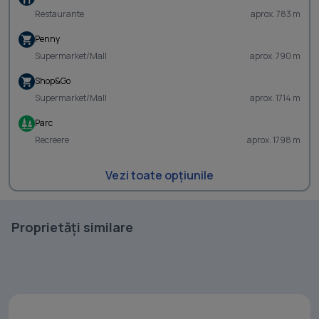
Restaurante
aprox. 783 m
Penny
Supermarket/Mall
aprox. 790 m
Shop&Go
Supermarket/Mall
aprox. 1714 m
Parc
Recreere
aprox. 1798 m
Vezi toate opțiunile
Proprietăți similare