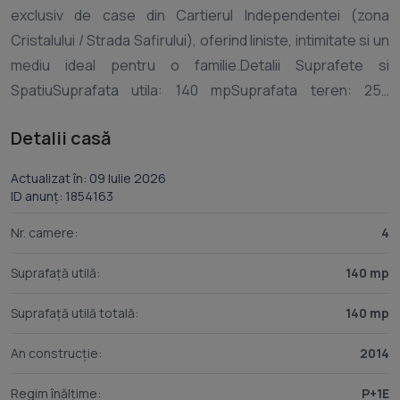
exclusiv de case din Cartierul Independentei (zona
Cristalului / Strada Safirului), oferind liniste, intimitate si un
mediu ideal pentru o familie.Detalii Suprafete si
SpatiuSuprafata utila: 140 mpSuprafata teren: 250
mpInaltime camere: 2.80 m (pentru un plus de volum,
Detalii casă
eleganta si un aspect aerisit)Compartimentare
Inteligenta si FunctionalaPARTER:Living generos perfect
Actualizat în: 09 Iulie 2026
integrat cu zona de diningSemineu amenajat, ideal pentru
ID anunț: 1854163
seri calde si primitoare in familieBucatarie inchisa, complet
Nr. camere:
4
utilata si mobilataBaie moderna ETAJ:3 dormitoare
primitoare, cu suprafete vitrate mari1 balcon1 baie
Suprafață utilă:
140 mp
principala dotata cu cadaPOD:Spatiu generos pentru
Suprafață utilă totală:
140 mp
depozitare, complet izolatDotari, Finisaje si UtilitatiFinisaje
premium din materiale de calitate superioara, proprietate
An construcție:
2014
atent intretinuta.Suprafete vitrate ample care inunda
intreaga casa cu lumina naturala.Toate utilitatile
Regim înălțime:
P+1E