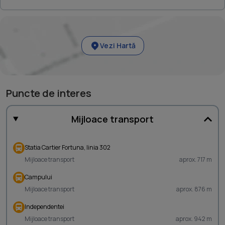
Vezi Hartă
Puncte de interes
Mijloace transport
Statia Cartier Fortuna, linia 302
Mijloace transport
aprox. 717 m
Campului
Mijloace transport
aprox. 876 m
Independentei
Mijloace transport
aprox. 942 m