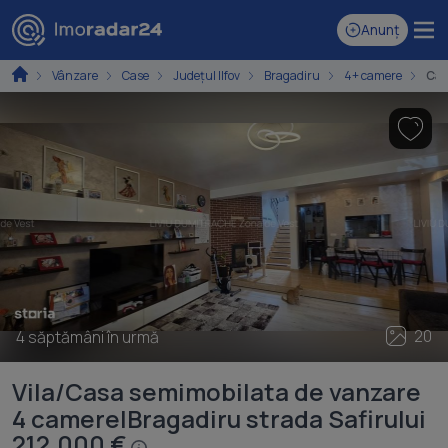
Anunț
Vânzare
Case
Județul Ilfov
Bragadiru
4+ camere
Cas
20
4 săptămâni în urmă
Vila/Casa semimobilata de vanzare
4 camere|Bragadiru strada Safirului
212.000 €