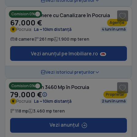
Vezi istoricul prețurilor
Comision 0%
Casă cu 8 camere cu Canalizare în Pocruia
67.000 €
Agenție
Pocruia
La ~10km distanță
4 luni în urmă
8 camere
261 mp
1.900 mp teren
Vezi anunțul pe Imobiliare.ro
1
/ 5
Vezi istoricul prețurilor
Comision 0%
Casă cu Teren 3460 Mp în Pocruia
79.000 €
Proprietar
Pocruia
La ~10km distanță
2 luni în urmă
118 mp
3.460 mp teren
Vezi anunțul