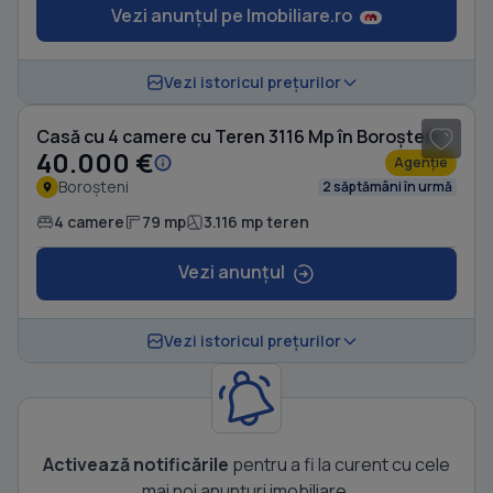
Vezi anunțul pe Imobiliare.ro
1
/ 11
Vezi istoricul prețurilor
Casă cu 4 camere cu Teren 3116 Mp în Boroșteni
40.000 €
Agenție
Boroșteni
2 săptămâni în urmă
4 camere
79 mp
3.116 mp teren
Vezi anunțul
Vezi istoricul prețurilor
Activează notificările
pentru a fi la curent cu cele
mai noi anunțuri imobiliare.