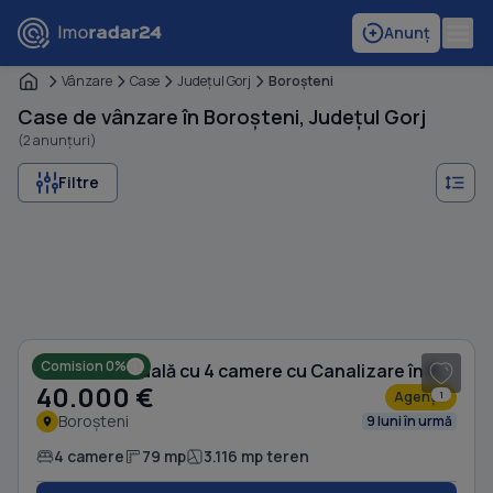
Anunț
Vânzare
Case
Judeţul Gorj
Boroşteni
Case de vânzare în Boroșteni, Județul Gorj
(2 anunțuri)
Filtre
1
/ 11
Comision 0%
Casă individuală cu 4 camere cu Canalizare în Boroșteni
40.000 €
Agenție
1
Boroșteni
9 luni în urmă
4 camere
79 mp
3.116 mp teren