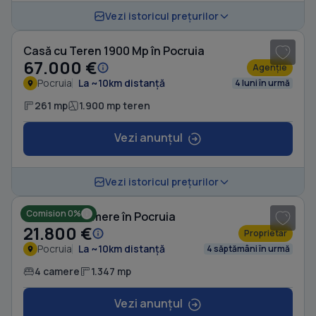
1
/ 6
Vezi istoricul prețurilor
Casă cu Teren 1900 Mp în Pocruia
67.000 €
Agenție
Pocruia
La ~10km distanță
4 luni în urmă
261 mp
1.900 mp teren
Vezi anunțul
1
/ 8
Vezi istoricul prețurilor
Comision 0%
Casă cu 4 camere în Pocruia
21.800 €
Proprietar
Pocruia
La ~10km distanță
4 săptămâni în urmă
4 camere
1.347 mp
Vezi anunțul