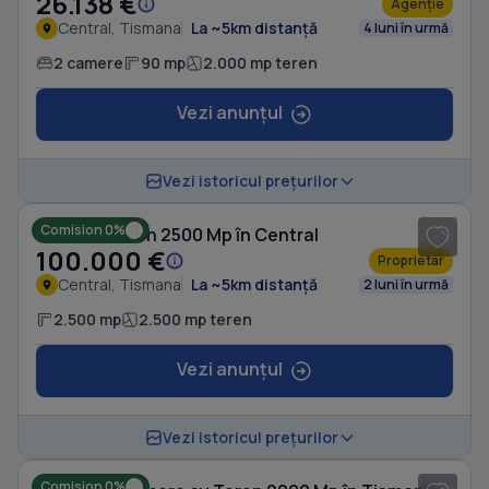
26.138 €
Agenție
Central, Tismana
La ~5km distanță
4 luni în urmă
2 camere
90 mp
2.000 mp teren
Vezi anunțul
1
/ 5
Vezi istoricul prețurilor
Comision 0%
Casă cu Teren 2500 Mp în Central
100.000 €
Proprietar
Central, Tismana
La ~5km distanță
2 luni în urmă
2.500 mp
2.500 mp teren
Vezi anunțul
1
/ 3
Vezi istoricul prețurilor
Comision 0%