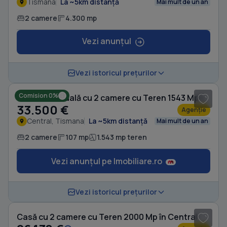
Tismana
La ~5km distanță
Mai mult de un an
2 camere
4.300 mp
Vezi anunțul
1
/ 11
Vezi istoricul prețurilor
Comision 0%
Casă individuală cu 2 camere cu Teren 1543 Mp în Central
33.500 €
Agenție
Central, Tismana
La ~5km distanță
Mai mult de un an
2 camere
107 mp
1.543 mp teren
Vezi anunțul pe Imobiliare.ro
1
/ 8
Vezi istoricul prețurilor
Casă cu 2 camere cu Teren 2000 Mp în Central