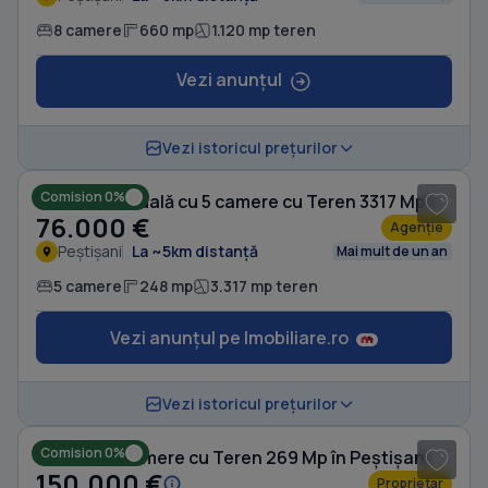
8 camere
660 mp
1.120 mp teren
Vezi anunțul
1
/ 7
Vezi istoricul prețurilor
Comision 0%
Casă individuală cu 5 camere cu Teren 3317 Mp în Peștișani
76.000 €
Agenție
Peștișani
La ~5km distanță
Mai mult de un an
5 camere
248 mp
3.317 mp teren
Vezi anunțul pe Imobiliare.ro
1
/ 12
Vezi istoricul prețurilor
Comision 0%
Casă cu 4 camere cu Teren 269 Mp în Peștișani
150.000 €
Proprietar