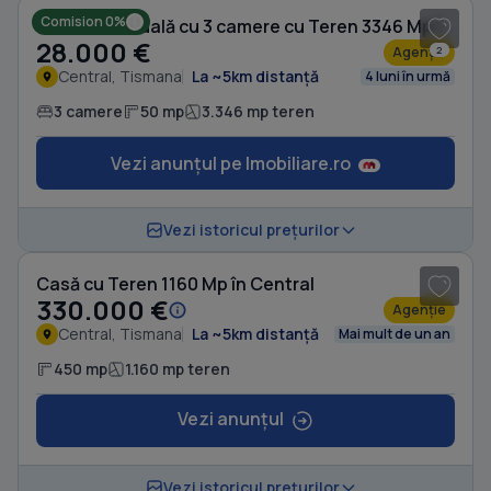
Comision 0%
Casă individuală cu 3 camere cu Teren 3346 Mp în Central
28.000 €
Agenție
2
Central, Tismana
La ~5km distanță
4 luni în urmă
3 camere
50 mp
3.346 mp teren
Vezi anunțul pe Imobiliare.ro
1
/ 10
Vezi istoricul prețurilor
Casă cu Teren 1160 Mp în Central
330.000 €
Agenție
Central, Tismana
La ~5km distanță
Mai mult de un an
450 mp
1.160 mp teren
Vezi anunțul
1
/ 6
Vezi istoricul prețurilor