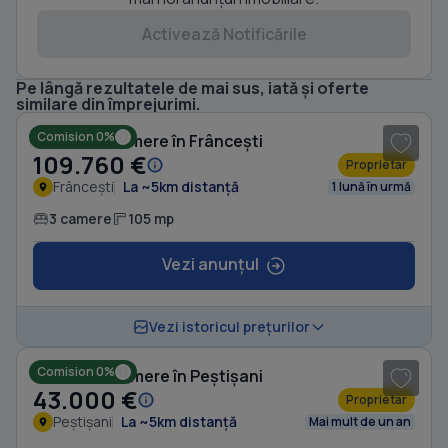
Activează Notificările
Pe lângă rezultatele de mai sus, iată și oferte
1
/ 8
similare din împrejurimi.
Comision 0%
Casă cu 3 camere în Frâncești
109.760 €
Proprietar
Frâncești
La ~5km distanță
1 lună în urmă
3 camere
105 mp
Vezi anunțul
Vezi istoricul prețurilor
Comision 0%
Casă cu 6 camere în Peștișani
43.000 €
Proprietar
Peștișani
La ~5km distanță
Mai mult de un an