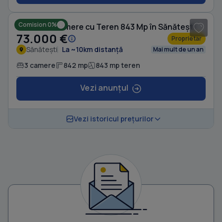
1
/ 7
Comision 0%
Casă cu 3 camere cu Teren 843 Mp în Sănătești
73.000 €
Proprietar
Sănătești
La ~10km distanță
Mai mult de un an
3 camere
842 mp
843 mp teren
Vezi anunțul
Vezi istoricul prețurilor