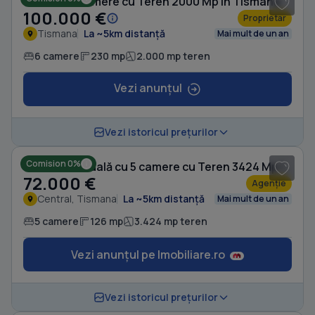
Casă cu 6 camere cu Teren 2000 Mp în Tismana
100.000 €
Proprietar
Tismana
La ~5km distanță
Mai mult de un an
6 camere
230 mp
2.000 mp teren
Vezi anunțul
1
/ 14
Vezi istoricul prețurilor
Comision 0%
Casă individuală cu 5 camere cu Teren 3424 Mp în Central
72.000 €
Agenție
Central, Tismana
La ~5km distanță
Mai mult de un an
5 camere
126 mp
3.424 mp teren
Vezi anunțul pe Imobiliare.ro
1
/ 10
Vezi istoricul prețurilor