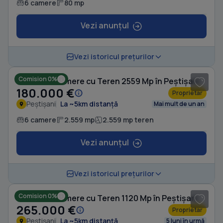
6 camere
80 mp
Vezi anunțul
1
/ 19
Vezi istoricul prețurilor
Comision 0%
Casă cu 6 camere cu Teren 2559 Mp în Peștișani
180.000 €
Proprietar
Peștișani
La ~5km distanță
Mai mult de un an
6 camere
2.559 mp
2.559 mp teren
Vezi anunțul
1
/ 20
Vezi istoricul prețurilor
Comision 0%
Casă cu 8 camere cu Teren 1120 Mp în Peștișani
265.000 €
Proprietar
Peștișani
La ~5km distanță
5 luni în urmă