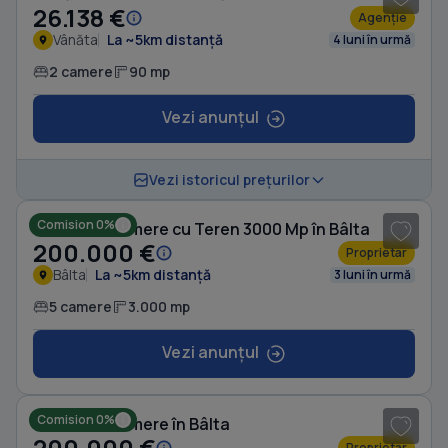
26.138 €
Agenție
Vânăta
La ~5km distanță
4 luni în urmă
2 camere
90 mp
Vezi anunțul
1
/ 3
Vezi istoricul prețurilor
Comision 0%
Casă cu 5 camere cu Teren 3000 Mp în Bâlta
200.000 €
Proprietar
Bâlta
La ~5km distanță
3 luni în urmă
5 camere
3.000 mp
Vezi anunțul
1
/ 3
Comision 0%
Casă cu 3 camere în Bâlta
200.000 €
Proprietar