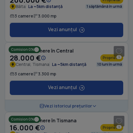
Bâlta
La ~5km distanță
1 săptămână în urmă
3 camere
3.000 mp
Vezi anunțul
Comision 0%
Casă cu 3 camere în Central
28.000 €
Proprietar
1
Central, Tismana
La ~5km distanță
10 luni în urmă
3 camere
3.300 mp
Vezi anunțul
Vezi istoricul prețurilor
Comision 0%
Casă cu 2 camere în Tismana
16.000 €
Proprietar
1