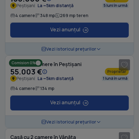
Peștișani
La ~5km distanță
5 luni în urmă
4 camere
348 mp
269 mp teren
Vezi anunțul
1
/ 8
Vezi istoricul prețurilor
Comision 0%
Casă cu 4 camere în Peștișani
55.003 €
Proprietar
Peștișani
La ~5km distanță
1 lună în urmă
4 camere
134 mp
Vezi anunțul
1
/ 8
Vezi istoricul prețurilor
Casă cu 2 camere în Vânăta