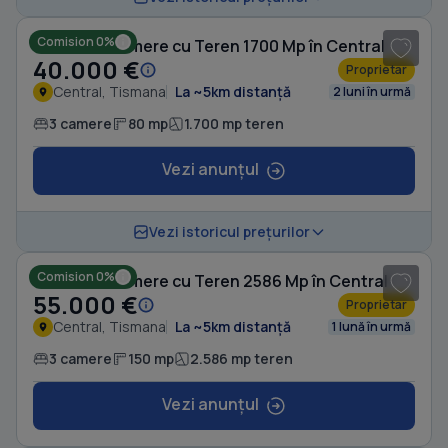
Comision 0%
Casă cu 3 camere cu Teren 1700 Mp în Central
40.000 €
Proprietar
Central, Tismana
La ~5km distanță
2 luni în urmă
3 camere
80 mp
1.700 mp teren
Vezi anunțul
1
/ 12
Vezi istoricul prețurilor
Comision 0%
Casă cu 3 camere cu Teren 2586 Mp în Central
55.000 €
Proprietar
Central, Tismana
La ~5km distanță
1 lună în urmă
3 camere
150 mp
2.586 mp teren
Vezi anunțul
1
/ 3