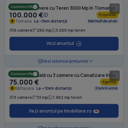
Comision 0%
Casă cu 6 camere cu Teren 3000 Mp în Tismana
100.000 €
Proprietar
Tismana
La ~5km distanță
Mai mult de un an
6 camere
260 mp
3.000 mp teren
Vezi anunțul
1
/ 9
Vezi istoricul prețurilor
Comision 0%
Casă individuală cu 3 camere cu Canalizare în Bâltișoara
75.000 €
Agenție
Bâltișoara
La ~10km distanță
2 luni în urmă
3 camere
53 mp
7.962 mp teren
Vezi anunțul pe Imobiliare.ro
1
/ 6