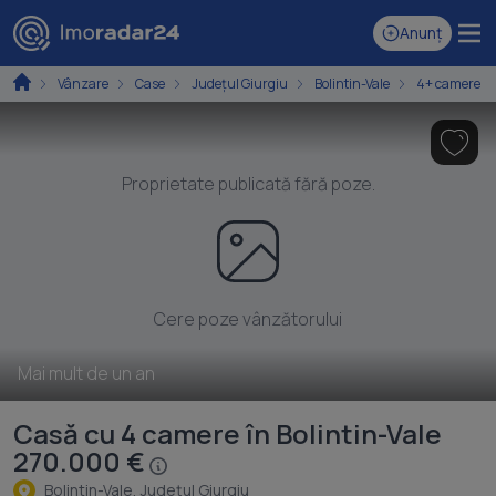
Anunț
Vânzare
Case
Județul Giurgiu
Bolintin-Vale
4+ camere
Proprietate publicată fără poze.
Cere poze vânzătorului
Mai mult de un an
Casă cu 4 camere în Bolintin-Vale
270.000 €
Bolintin-Vale, Judeţul Giurgiu