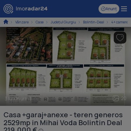
Anunț
Vânzare
Case
Județul Giurgiu
Bolintin-Deal
4+ camere
20
3 luni în urmă
Casa +garaj+anexe - teren generos
2529mp in Mihai Voda Bolintin Deal
219.000 €