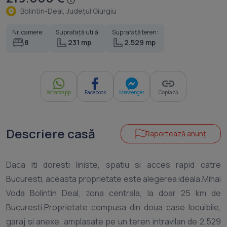
Bolintin-Deal, Judeţul Giurgiu
Nr. camere:
Suprafață utilă:
Suprafață teren:
8
231 mp
2.529 mp
Whatsapp
Facebook
Messenger
Copiază
Descriere casă
Raportează anunț
Daca iti doresti liniste, spatiu si acces rapid catre
Bucuresti, aceasta proprietate este alegerea ideala.Mihai
Voda Bolintin Deal, zona centrala, la doar 25 km de
Bucuresti.Proprietate compusa din doua case locuibile,
garaj si anexe, amplasate pe un teren intravilan de 2.529