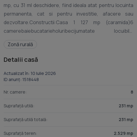
mp, cu 31 ml deschidere, fiind ideala atat pentru locuinta
permanenta, cat si pentru investitie, afacere sau
dezvoltare.Constructii:Casa 1 127 mp (caramida)6
camerebaiebucatarieholuribecijumatate locuibila,
jumatate renovabilaCasa 2 104 mp (BCA)3 camere
Zonă rurală
mariholcompartimentare practica si spatii
generoaseGaraj + anexe 51 mpTeren si exterior:2.529 mp
Detalii casă
intravilandeschidere 31 mlaproximativ 600 mp curte
betonata (acces auto si parcare)proprietate imprejmuita
Actualizat în: 10 Iulie 2026
ID anunț: 1518448
complet, cu gard de aproximativ 2 m pe centura de beton3
puturi proprii pentru apaUtilitati si dotari:centrala termica
Nr. camere:
8
pe gaz natural4 sobe pe lemne (sistem alternativ de
Suprafață utilă:
231 mp
incalzire)fosa septicaapa curenta ( sistem propriu
existent )apa si canalizare la poartacurent electricstrada
Suprafață utilă totală:
231 mp
asfaltataPret negociabil pentru persoanele cu interes
Suprafață teren:
2.529 mp