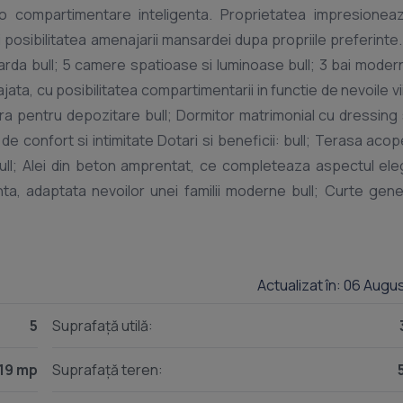
i o compartimentare inteligenta. Proprietatea impresionea
posibilitatea amenajarii mansardei dupa propriile preferinte. 
arda bull; 5 camere spatioase si luminoase bull; 3 bai modern
a, cu posibilitatea compartimentarii in functie de nevoile vii
ra pentru depozitare bull; Dormitor matrimonial cu dressing 
 confort si intimitate Dotari si beneficii: bull; Terasa acope
bull; Alei din beton amprentat, ce completeaza aspectul ele
enta, adaptata nevoilor unei familii moderne bull; Curte gen
sau a unei zone de recreere Utilitati: bull; Racordata la gaz si
ormitor matrimonial cu zona privata de dressing si baie bull; M
a de jocuri sau zona de relaxare bull; Constructie moderna, cu
Actualizat în: 06 Augu
ntru locuit permanent Aceasta proprietate reprezinta alegerea
e compartimentata si cu posibilitati multiple de amenajare, 
5
Suprafață utilă:
ion 0% Suport gratuit pentru accesarea creditelor imobiliare.
 ndash;
Bd. 1 Mai 251 Numar Bai: 3 Posibilitate parcare: Da Nr.
19 mp
Suprafață teren: