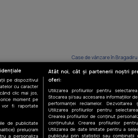
Case de vânzare în Bragadiru
Case de vânzare în Voluntari
idențiale
Atât noi, cât și partenerii noștri p
oferi:
ii pe dispozitivul
Case de vânzare în Otopeni
datelor cu caracter
Utilizarea profilurilor pentru selectare
când clic mai jos,
Case de vânzare în Domnești
Stocarea și/sau accesarea informațiilor de
în orice moment pe
performanței reclamelor. Dezvoltarea și
 vor fi raportate
Case de vânzare în Balotești
Utilizarea profilurilor pentru selectarea
Crearea profilurilor de conținut personal
Case de vânzare în Snagov
conținutului. Crearea profilurilor pentr
ile de publicitate
Utilizarea de date limitate pentru a selec
nalitice) prelucram
publicului prin statistici sau combinații
tru a personaliza