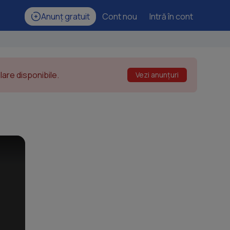
Anunț gratuit
Cont nou
Intră în cont
are disponibile.
Vezi anunțuri