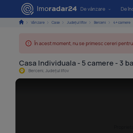
De vânzare
De înc
Vânzare
Case
Județul Ilfov
Berceni
4+ camere
În acest moment, nu se primesc cereri pentru 
Casa Individuala - 5 camere - 3 b
Berceni, Judeţul Ilfov
Propriet