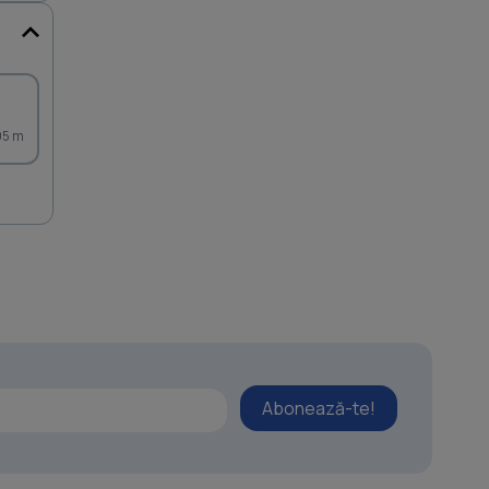
95 m
Abonează-te!