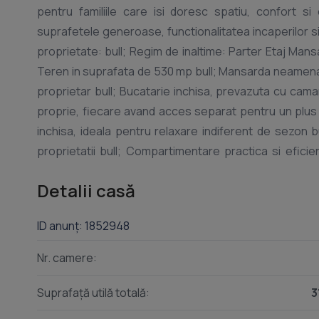
pentru familiile care isi doresc spatiu, confort s
suprafetele generoase, functionalitatea incaperilor si 
proprietate: bull; Regim de inaltime: Parter Etaj Mans
Teren in suprafata de 530 mp bull; Mansarda neamenajat
proprietar bull; Bucatarie inchisa, prevazuta cu cama
proprie, fiecare avand acces separat pentru un plus de
inchisa, ideala pentru relaxare indiferent de sezon 
proprietatii bull; Compartimentare practica si efici
perfecta pentru amenajarea unei gradini, a unui foisor 
Detalii casă
electric bull; Fosa septica ecologica Avantaje: bull; D
ce poate fi transformata in spatiu locuibil, birou, sal
ID anunț: 1852948
generoase si luminoase bull; Zona linistita, ideala pe
pentru cei care isi doresc o locuinta spatioasa, bin
Nr. camere:
confort, intimitate si un stil de viata modern. Comis
detalii si programarea unei vizionari: Rares Nedelcu
Suprafață utilă totală:
3