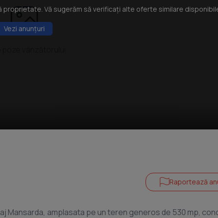
roprietate. Vă sugerăm să verificați alte oferte similare disponibil
Vezi anunțuri
 poze vânzătorului
Raportează an
Etaj Mansarda, amplasata pe un teren generos de 530 mp, co