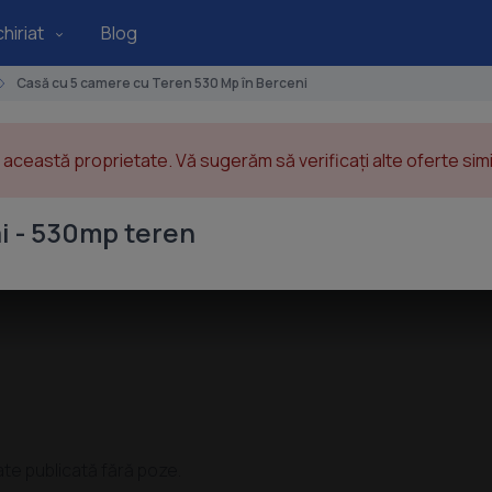
hiriat
Blog
Casă cu 5 camere cu Teren 530 Mp în Berceni
această proprietate. Vă sugerăm să verificați alte oferte simil
ai - 530mp teren
ate publicată fără poze.