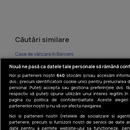
Căutări similare
Case de vânzare în Berceni
Case de vânzare în Popești-Leordeni
Nouă ne pasă ca datele tale personale să rămână conf
Noi și partenerii noștri
640
stocăm și/sau accesăm informaț
Case de vânzare în Tunari
dvs., precum identificatorii cookie unici pentru prelucrarea 
personal. Puteți accepta sau gestiona preferințele dvs. fă
Case de vânzare în Corbeanca
respectiv vă puteți opune utilizării unui interes legitim 
pagina cu politica de confidențialitate. Aceste alegeri
Case de vânzare în Pantelimon
partenerilor noștri și nu vă vor afecta navigarea.
Case de vânzare în Clinceni
Noi si partenerii nostri (retelele de socializare si agenti
partenere, precum si furnizorii nostri de servicii de date a
date pentru a permite website-ului sa functioneze, pen