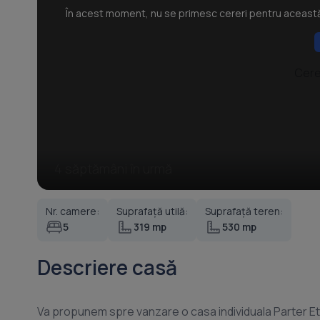
În acest moment, nu se primesc cereri pentru această p
Cere
4 săptămâni în urmă
Nr. camere:
Suprafață utilă:
Suprafață teren:
5
319 mp
530 mp
Descriere casă
Va propunem spre vanzare o casa individuala Parter 