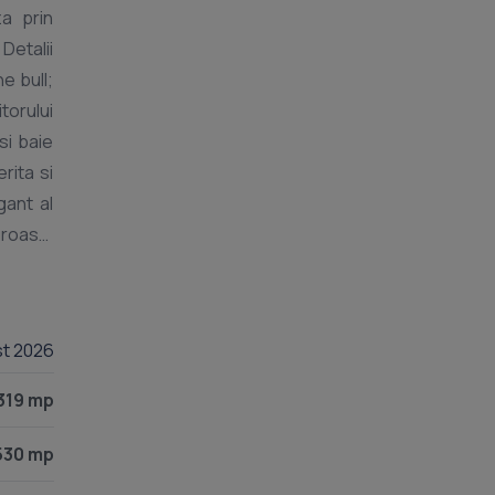
za prin
Detalii
e bull;
torului
si baie
rita si
gant al
eroasa,
 curent
ansarda
 spatii
st 2026
 ideala
oferind
319 mp
 Pentru
 locuri
530 mp