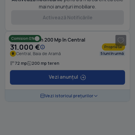
mai noi anunțuri imobiliare.
Activează Notificările
1
/ 5
Comision 0%
Casă cu Teren 200 Mp în Central
31.000 €
Proprietar
Central, Baia de Aramă
5 luni în urmă
72 mp
200 mp teren
Vezi anunțul
Vezi istoricul prețurilor