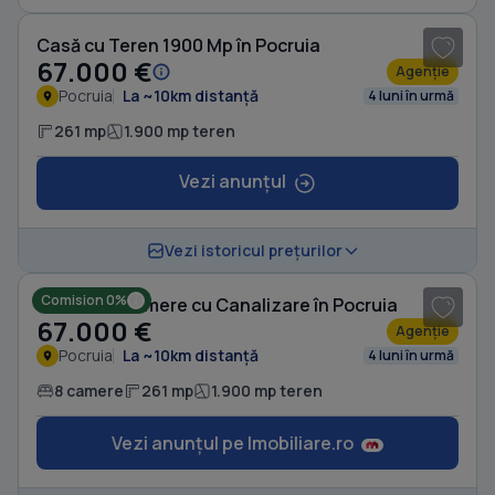
Casă cu Teren 1900 Mp în Pocruia
67.000 €
Agenție
Pocruia
La ~10km distanță
4 luni în urmă
261 mp
1.900 mp teren
Vezi anunțul
1
/ 6
Vezi istoricul prețurilor
Comision 0%
Casă cu 8 camere cu Canalizare în Pocruia
67.000 €
Agenție
Pocruia
La ~10km distanță
4 luni în urmă
8 camere
261 mp
1.900 mp teren
Vezi anunțul pe Imobiliare.ro