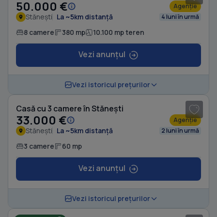
50.000 €
Agenție
Stănești
La ~5km distanță
4 luni în urmă
8 camere
380 mp
10.100 mp teren
Vezi anunțul
1
/ 6
Vezi istoricul prețurilor
Casă cu 3 camere în Stănești
33.000 €
Agenție
Stănești
La ~5km distanță
2 luni în urmă
3 camere
60 mp
Vezi anunțul
1
/ 4
Vezi istoricul prețurilor