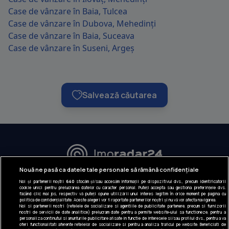
Case de vânzare în Baia, Tulcea
Case de vânzare în Dubova, Mehedinți
Case de vânzare în Baia, Suceava
Case de vânzare în Suseni, Argeș
Salvează căutarea
URMĂREȘTE-NE:
Nouă ne pasă ca datele tale personale să rămână confidențiale
Noi și partenerii noștri
640
stocăm și/sau accesăm informații pe dispozitivul dvs., precum identificatorii
INFORMAȚII COMPANIE
cookie unici pentru prelucrarea datelor cu caracter personal. Puteți accepta sau gestiona preferințele dvs.
făcând clic mai jos, respectiv vă puteți opune utilizării unui interes legitim în orice moment pe pagina cu
politica de confidențialitate. Aceste alegeri vor fi raportate partenerilor noștri și nu vă vor afecta navigarea.
Despre noi
Noi si partenerii nostri (retelele de socializare si agentiile de publicitate partenere, precum si furnizorii
nostri de servicii de date analitice) prelucram date pentru a permite website-ului sa functioneze, pentru a
Gestionați preferințele
personaliza continutul si anunturile publicitare afisate in functie de interesele si/sau profilul dvs., pentru a va
oferi functionalitati aferente retelelor de socializare si pentru a analiza traficul pe website. Beneficiati de