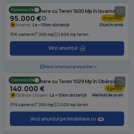
Comision 0%
Casă cu 6 camere cu Teren 1600 Mp în Isvarna
95.000 €
Proprietar
Isvarna
La ~10km distanță
2 luni în urmă
6 camere
200 mp
1.600 mp teren
Vezi anunțul
1
/ 13
Vezi istoricul prețurilor
Comision 0%
Casă cu 9 camere cu Teren 1029 Mp în Obârșia-Cloșani
140.000 €
Agenție
Obârșia-Cloșani
La ~10km distanță
Mai mult de un an
9 camere
250 mp
1.029 mp teren
Vezi anunțul pe Imobiliare.ro