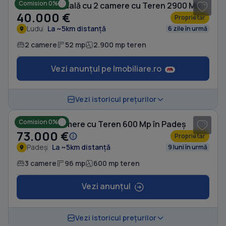
Comision 0%
Casă individuală cu 2 camere cu Teren 2900 Mp în Ludu
40.000 €
Proprietar
Ludu
La ~5km distanță
6 zile în urmă
2 camere
52 mp
2.900 mp teren
Vezi anunțul pe Imobiliare.ro
1
/ 2
Vezi istoricul prețurilor
Comision 0%
Casă cu 3 camere cu Teren 600 Mp în Padeș
73.000 €
Proprietar
Padeș
La ~5km distanță
9 luni în urmă
3 camere
96 mp
600 mp teren
Vezi anunțul
1
/ 10
Vezi istoricul prețurilor