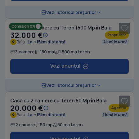
1
/ 10
Vezi istoricul prețurilor
Comision 0%
Casă cu 3 camere cu Teren 1500 Mp în Bala
32.000 €
Proprietar
Bala
La ~15km distanță
4 luni în urmă
3 camere
150 mp
1.500 mp teren
Vezi anunțul
1
/ 4
Vezi istoricul prețurilor
Casă cu 2 camere cu Teren 50 Mp în Bala
20.000 €
Agenție
Bala
La ~15km distanță
1 lună în urmă
2 camere
50 mp
50 mp teren
Vezi anunțul