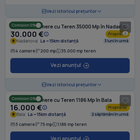
1
/ 5
Vezi istoricul prețurilor
Comision 0%
Casă cu 4 camere cu Teren 35000 Mp în Nadanova
30.000 €
Proprietar
2
Nadanova
La ~15km distanță
3 luni în urmă
4 camere
200 mp
35.000 mp teren
Vezi anunțul
1
/ 6
Vezi istoricul prețurilor
Comision 0%
Casă cu 3 camere cu Teren 1186 Mp în Bala
16.000 €
Proprietar
Bala
La ~15km distanță
2 săptămâni în urmă
3 camere
75 mp
1.186 mp teren
Vezi anunțul