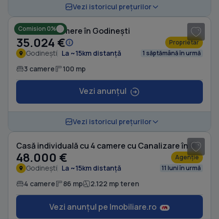
1
/ 8
Vezi istoricul prețurilor
Comision 0%
Casă cu 3 camere în Godinești
35.024 €
Proprietar
Godinești
La ~15km distanță
1 săptămână în urmă
3 camere
100 mp
Vezi anunțul
1
/ 10
Vezi istoricul prețurilor
Casă individuală cu 4 camere cu Canalizare în Godinești
48.000 €
Agenție
Godinești
La ~15km distanță
11 luni în urmă
4 camere
86 mp
2.122 mp teren
Vezi anunțul pe Imobiliare.ro