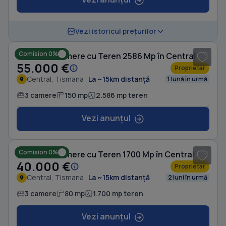
1
/ 12
Vezi istoricul prețurilor
Comision 0%
Casă cu 3 camere cu Teren 2586 Mp în Central
55.000 €
Proprietar
Central, Tismana
La ~15km distanță
1 lună în urmă
3 camere
150 mp
2.586 mp teren
Vezi anunțul
1
/ 6
Comision 0%
Casă cu 3 camere cu Teren 1700 Mp în Central
40.000 €
Proprietar
Central, Tismana
La ~15km distanță
2 luni în urmă
3 camere
80 mp
1.700 mp teren
Vezi anunțul