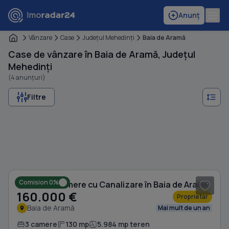
Anunț
Vânzare
Case
Judeţul Mehedinţi
Baia de Aramă
Case de vânzare în Baia de Aramă, Județul
Mehedinți
(4 anunțuri)
Filtre
1
/ 10
Comision 0%
Casă cu 3 camere cu Canalizare în Baia de Aramă
160.000 €
Proprietar
Baia de Aramă
Mai mult de un an
3 camere
130 mp
5.984 mp teren