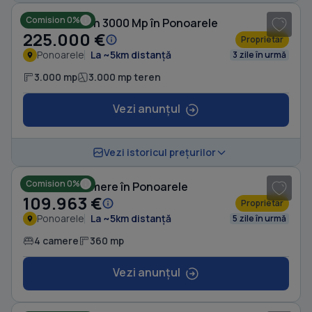
Comision 0%
Casă cu Teren 3000 Mp în Ponoarele
225.000 €
Proprietar
Ponoarele
La ~5km distanță
3 zile în urmă
3.000 mp
3.000 mp teren
Vezi anunțul
1
/ 4
Vezi istoricul prețurilor
Comision 0%
Casă cu 4 camere în Ponoarele
109.963 €
Proprietar
Ponoarele
La ~5km distanță
5 zile în urmă
4 camere
360 mp
Vezi anunțul
1
/ 4