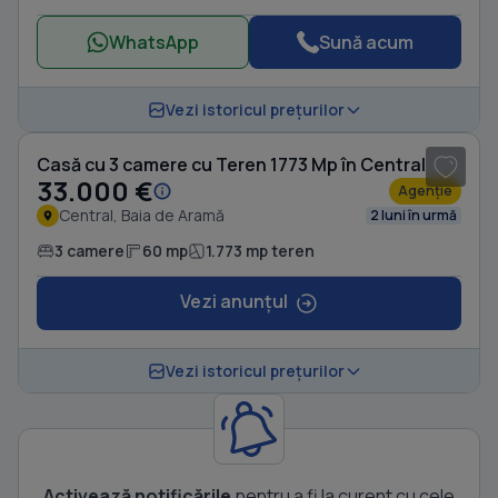
WhatsApp
Sună acum
1
/ 6
Vezi istoricul prețurilor
Casă cu 3 camere cu Teren 1773 Mp în Central
33.000 €
Agenție
Central, Baia de Aramă
2 luni în urmă
3 camere
60 mp
1.773 mp teren
Vezi anunțul
Vezi istoricul prețurilor
Activează notificările
pentru a fi la curent cu cele