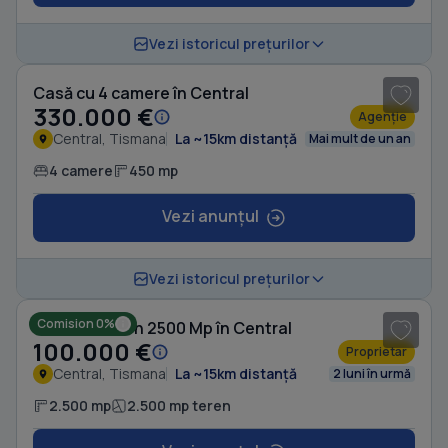
1
/ 10
Vezi istoricul prețurilor
Casă cu 4 camere în Central
330.000 €
Agenție
Central, Tismana
La ~15km distanță
Mai mult de un an
4 camere
450 mp
Vezi anunțul
1
/ 5
Vezi istoricul prețurilor
Comision 0%
Casă cu Teren 2500 Mp în Central
100.000 €
Proprietar
Central, Tismana
La ~15km distanță
2 luni în urmă
2.500 mp
2.500 mp teren