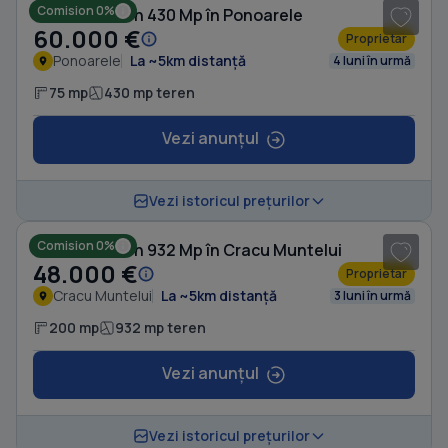
Comision 0%
Casă cu Teren 430 Mp în Ponoarele
60.000 €
Proprietar
Ponoarele
La ~5km distanță
4 luni în urmă
75 mp
430 mp teren
Vezi anunțul
1
/ 5
Vezi istoricul prețurilor
Comision 0%
Casă cu Teren 932 Mp în Cracu Muntelui
48.000 €
Proprietar
Cracu Muntelui
La ~5km distanță
3 luni în urmă
200 mp
932 mp teren
Vezi anunțul
1
/ 10
Vezi istoricul prețurilor