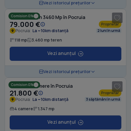
1
/ 5
Vezi istoricul prețurilor
Comision 0%
Casă cu Teren 3460 Mp în Pocruia
79.000 €
Proprietar
Pocruia
La ~10km distanță
2 luni în urmă
118 mp
3.460 mp teren
Vezi anunțul
1
/ 8
Vezi istoricul prețurilor
Comision 0%
Casă cu 4 camere în Pocruia
21.800 €
Proprietar
Pocruia
La ~10km distanță
3 săptămâni în urmă
4 camere
1.347 mp
Vezi anunțul
1
/ 6