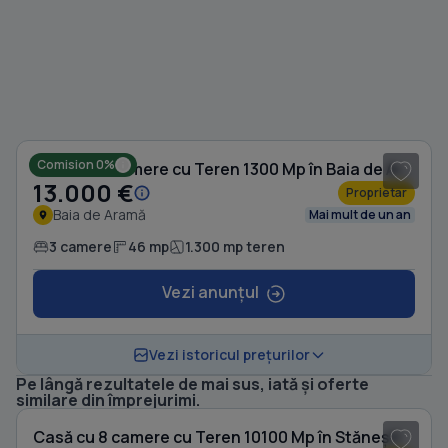
Comision 0%
Casă cu 3 camere cu Teren 1300 Mp în Baia de Aramă
13.000 €
Proprietar
Baia de Aramă
Mai mult de un an
3 camere
46 mp
1.300 mp teren
Vezi anunțul
Vezi istoricul prețurilor
Pe lângă rezultatele de mai sus, iată și oferte
1
/ 5
similare din împrejurimi.
Casă cu 8 camere cu Teren 10100 Mp în Stănești