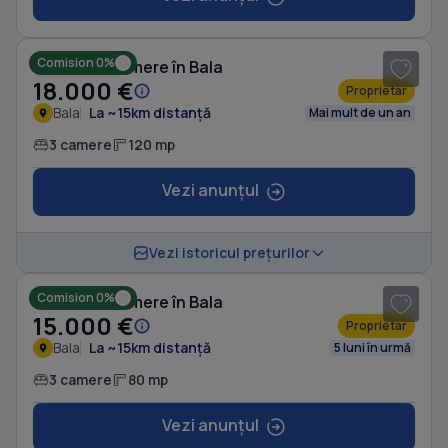
1
/ 7
Comision 0%
Casă cu 3 camere în Bala
18.000 €
Proprietar
Bala
La ~15km distanță
Mai mult de un an
3 camere
120 mp
Vezi anunțul
1
/ 5
Vezi istoricul prețurilor
Comision 0%
Casă cu 3 camere în Bala
15.000 €
Proprietar
Bala
La ~15km distanță
5 luni în urmă
3 camere
80 mp
Vezi anunțul