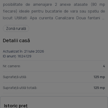
posibilitate de amenajare 2 anexe atasate (80 mp
fiecare) ideale pentru bucatarie de vara sau spatiu de
locuit Utilitati: Apa curenta Canalizare Doua fantani in
curte Teren: Suprafata totala: 2.100 mp Locatie
Zonă rurală
excelenta: 13 km pana la Baia de Fier si Pestera Muierilor 10
km pana la intrarea pe Transalpina 45 km pana la Targu Jiu
Detalii casă
Actualizat în: 21 Iulie 2026
ID anunț: 1624129
Nr. camere:
4
Suprafață utilă:
125 mp
Suprafață utilă totală:
125 mp
Istoric preț