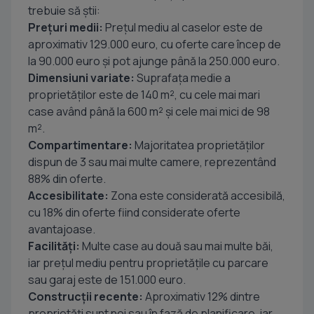
trebuie să știi:
Prețuri medii:
Prețul mediu al caselor este de
aproximativ 129.000 euro, cu oferte care încep de
la 90.000 euro și pot ajunge până la 250.000 euro.
Dimensiuni variate:
Suprafața medie a
proprietăților este de 140 m², cu cele mai mari
case având până la 600 m² și cele mai mici de 98
m².
Compartimentare:
Majoritatea proprietăților
dispun de 3 sau mai multe camere, reprezentând
88% din oferte.
Accesibilitate:
Zona este considerată accesibilă,
cu 18% din oferte fiind considerate oferte
avantajoase.
Facilități:
Multe case au două sau mai multe băi,
iar prețul mediu pentru proprietățile cu parcare
sau garaj este de 151.000 euro.
Construcții recente:
Aproximativ 12% dintre
proprietăți sunt noi sau în fază de planificare, iar