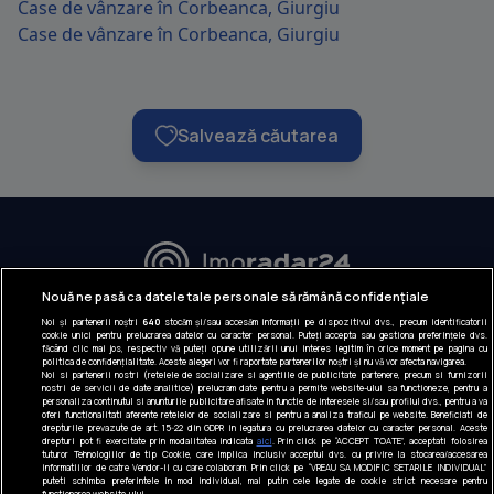
Case de vânzare în Corbeanca, Giurgiu
Case de vânzare în Corbeanca, Giurgiu
Salvează căutarea
URMĂREȘTE-NE:
Nouă ne pasă ca datele tale personale să rămână confidențiale
Noi și partenerii noștri
640
stocăm și/sau accesăm informații pe dispozitivul dvs., precum identificatorii
INFORMAȚII COMPANIE
cookie unici pentru prelucrarea datelor cu caracter personal. Puteți accepta sau gestiona preferințele dvs.
făcând clic mai jos, respectiv vă puteți opune utilizării unui interes legitim în orice moment pe pagina cu
politica de confidențialitate. Aceste alegeri vor fi raportate partenerilor noștri și nu vă vor afecta navigarea.
Despre noi
Noi si partenerii nostri (retelele de socializare si agentiile de publicitate partenere, precum si furnizorii
nostri de servicii de date analitice) prelucram date pentru a permite website-ului sa functioneze, pentru a
Gestionați preferințele
personaliza continutul si anunturile publicitare afisate in functie de interesele si/sau profilul dvs., pentru a va
oferi functionalitati aferente retelelor de socializare si pentru a analiza traficul pe website. Beneficiati de
drepturile prevazute de art. 15-22 din GDPR in legatura cu prelucrarea datelor cu caracter personal. Aceste
Contact DSA
drepturi pot fi exercitate prin modalitatea indicata
aici
. Prin click pe “ACCEPT TOATE”, acceptati folosirea
tuturor Tehnologiilor de tip Cookie, care implica inclusiv acceptul dvs. cu privire la stocarea/accesarea
informatiilor de catre Vendor-ii cu care colaboram. Prin click pe “VREAU SA MODIFIC SETARILE INDIVIDUAL”
puteti schimba preferintele in mod individual, mai putin cele legate de cookie strict necesare pentru
Raportează conținut ilegal
functionarea website-ului.