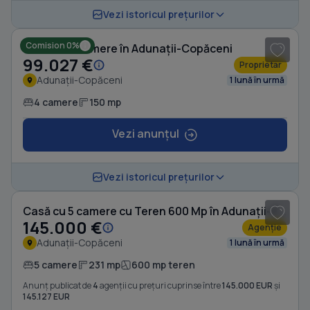
1
/ 5
Vezi istoricul prețurilor
Comision 0%
Casă cu 4 camere în Adunații-Copăceni
99.027 €
Proprietar
Adunații-Copăceni
1 lună în urmă
4 camere
150 mp
Vezi anunțul
1
/ 20
Vezi istoricul prețurilor
Casă cu 5 camere cu Teren 600 Mp în Adunații-Copăceni
145.000 €
Agenție
Adunații-Copăceni
1 lună în urmă
5 camere
231 mp
600 mp teren
Anunț publicat de
4
agenții cu prețuri cuprinse între
145.000 EUR
și
145.127 EUR