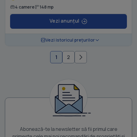
4 camere
148 mp
Vezi anunțul
Vezi istoricul prețurilor
1
2
Abonează-te la newsletter să fii primul care
primește cele mai noi recomandări de proprietăți și