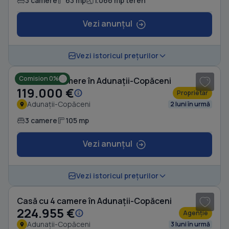
3 camere
63 mp
1.066 mp teren
Vezi anunțul
1
/ 8
Vezi istoricul prețurilor
Comision 0%
Casă cu 3 camere în Adunații-Copăceni
119.000 €
Proprietar
Adunații-Copăceni
2 luni în urmă
3 camere
105 mp
Vezi anunțul
1
/ 12
Vezi istoricul prețurilor
Casă cu 4 camere în Adunații-Copăceni
224.955 €
Agenție
Adunații-Copăceni
3 luni în urmă