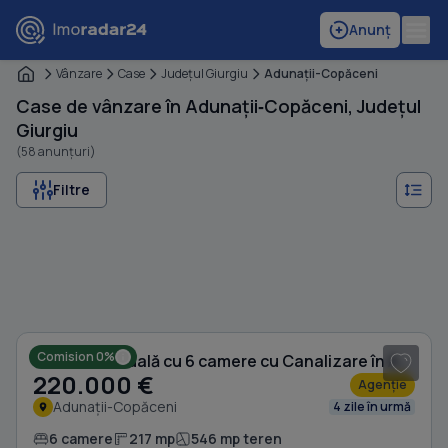
Anunț
Vânzare
Case
Judeţul Giurgiu
Adunaţii-Copăceni
Case de vânzare în Adunații‑Copăceni, Județul
Giurgiu
(58 anunțuri)
Filtre
1
/ 10
Comision 0%
Casă individuală cu 6 camere cu Canalizare în Adunații-Copăceni
220.000 €
Agenție
Adunații-Copăceni
4 zile în urmă
6 camere
217 mp
546 mp teren