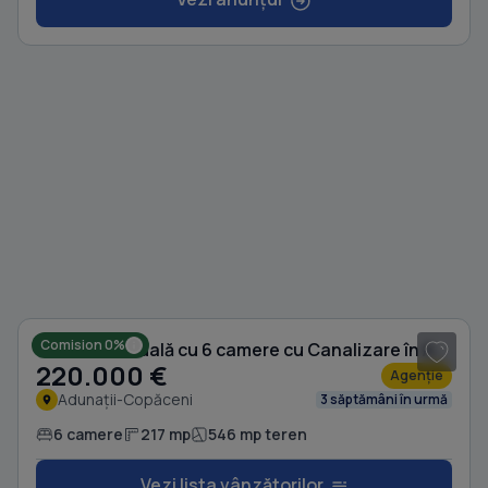
1
/ 10
Comision 0%
Casă individuală cu 6 camere cu Canalizare în Adunații-Copăceni
220.000 €
Agenție
Adunații-Copăceni
3 săptămâni în urmă
6 camere
217 mp
546 mp teren
Vezi lista vânzătorilor