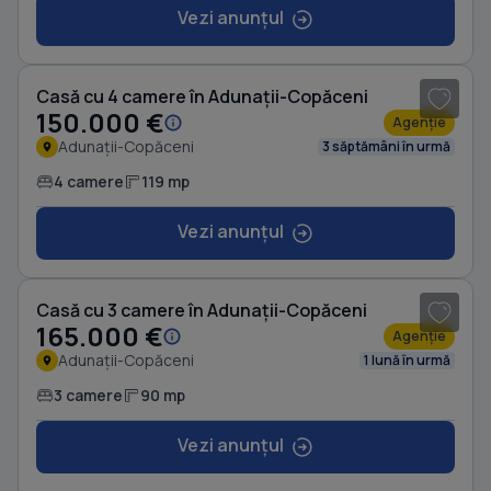
Vezi anunțul
1
/ 19
Casă cu 4 camere în Adunații-Copăceni
150.000 €
Agenție
Adunații-Copăceni
3 săptămâni în urmă
4 camere
119 mp
Vezi anunțul
1
/ 16
Casă cu 3 camere în Adunații-Copăceni
165.000 €
Agenție
Adunații-Copăceni
1 lună în urmă
3 camere
90 mp
Vezi anunțul