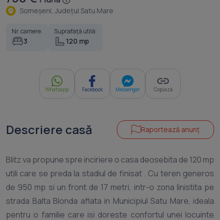
Someşeni, Judeţul Satu Mare
Nr. camere:
Suprafață utilă:
3
120 mp
Whatsapp
Facebook
Messenger
Copiază
Descriere casă
Raportează anunț
Blitz va propune spre inciriere o casa deosebita de 120 mp
utili care se preda la stadiul de finisat . Cu teren generos
de 950 mp si un front de 17 metri, intr-o zona linistita pe
strada Balta Blonda aflata in Municipiul Satu Mare, ideala
pentru o familie care isi doreste confortul unei locuinte