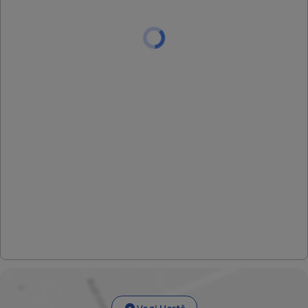
asigurand astfel costuri reduse substantial. Ar fi pacat sa
ratati sansa ca aceasta proprietate sa devina locul in care
sa va simtiti si sa-l numiti ACASA! Pentru mai multe detalii si
pentru programarea unei vizionari va rog sa ne contactati.