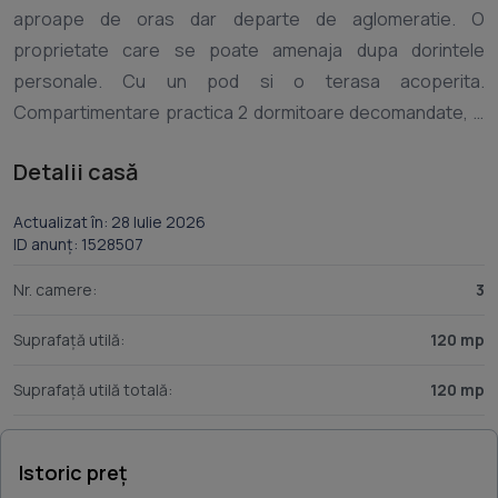
aproape de oras dar departe de aglomeratie. O
proprietate care se poate amenaja dupa dorintele
personale. Cu un pod si o terasa acoperita.
Compartimentare practica 2 dormitoare decomandate, o
bucatarie open space si un living generos care ofera
Detalii casă
lumina naturala din plin. Un hol larg, o baie plus o camera
tehnica, si o camara, ideala pentru depozitare. Camera
Actualizat în: 28 Iulie 2026
tehnica dupa preferinte se poate folosi si ca si baie de
ID anunț: 1528507
serviciu. Incalzirea in pardoseala sustinuta de
Nr. camere:
3
microcentrala pe gaz asigura un consum redus de
energie. Usile sunt din lemn masiv. Baia e complet utilata.
Suprafață utilă:
120 mp
Izolatia exterioara este de 10 cm. Curtea larga este
Suprafață utilă totală:
120 mp
populata cu 130 de butasi de vita de vie si 20 de pomi
fructiferi de diferite soiuri. Putul forat la o adancime de 28
de metri asigura apa potabila la discretie pentru toate
Istoric preț
plantele din livada si de asemenea pentru consum propriu,