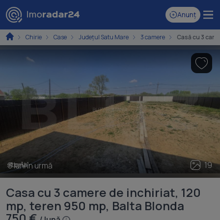
Anunț
Chirie
Case
Județul Satu Mare
3 camere
Casă cu 3 cam
19
3 luni în urmă
Casa cu 3 camere de inchiriat, 120
mp, teren 950 mp, Balta Blonda
750 €
/ lună