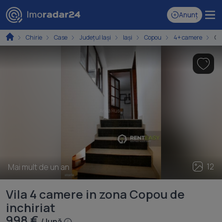
Anunț
Chirie
Case
Județul Iași
Iași
Copou
4+ camere
Ca
12
Mai mult de un an
Vila 4 camere in zona Copou de
inchiriat
998 €
/ lună