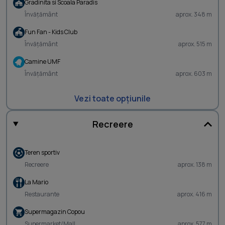
Gradinita si Scoala Paradis
Învățământ
aprox. 348 m
Fun Fan - Kids Club
Învățământ
aprox. 515 m
Camine UMF
Învățământ
aprox. 603 m
Vezi toate opțiunile
Recreere
Teren sportiv
Recreere
aprox. 138 m
La Mario
Restaurante
aprox. 416 m
Supermagazin Copou
Supermarket/Mall
aprox. 577 m