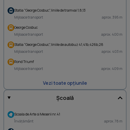
Statia "George Cosbuc", liniile de tramvai 1,8,13
Mijloace transport
aprox. 395 m
George Cosbuc
Mijloace transport
aprox. 400 m
Statia "George Cosbuc", liniile de autobuz 41,41b,426b,28
Mijloace transport
aprox. 403 m
Rond Triumf
Mijloace transport
aprox. 409 m
Vezi toate opțiunile
Școală
Scoala de Arte si Meserii nr.41
Învățământ
aprox. 78 m