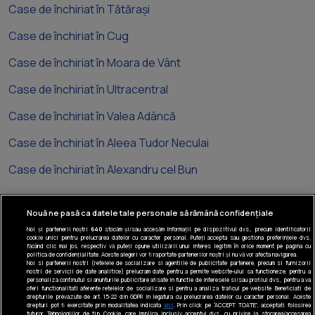
Case de închiriat în Tătărași
Case de închiriat în Cug
Case de închiriat în Moara de Vânt
Case de închiriat în Ultracentral
Case de închiriat în Valea Adâncă
Case de închiriat în Aleea Tudor Neculai
Case de închiriat în Alexandru cel Bun
Nouă ne pasă ca datele tale personale să rămână confidențiale
Noi și partenerii noștri
640
stocăm și/sau accesăm informații pe dispozitivul dvs., precum identificatorii
cookie unici pentru prelucrarea datelor cu caracter personal. Puteți accepta sau gestiona preferințele dvs.
Tel: +40 374 40 44 99
făcând clic mai jos, respectiv vă puteți opune utilizării unui interes legitim în orice moment pe pagina cu
politica de confidențialitate. Aceste alegeri vor fi raportate partenerilor noștri și nu vă vor afecta navigarea.
Iride Business Park, Bld. Dimitrie
Noi si partenerii nostri (retelele de socializare si agentiile de publicitate partenere, precum si furnizorii
nostri de servicii de date analitice) prelucram date pentru a permite website-ului sa functioneze, pentru a
Pompeiu 9-9A, Clădirea B2B, 020335,
personaliza continutul si anunturile publicitare afisate in functie de interesele si/sau profilul dvs., pentru a va
sector 2, București, România
oferi functionalitati aferente retelelor de socializare si pentru a analiza traficul pe website. Beneficiati de
drepturile prevazute de art. 15-22 din GDPR in legatura cu prelucrarea datelor cu caracter personal. Aceste
drepturi pot fi exercitate prin modalitatea indicata
aici
. Prin click pe “ACCEPT TOATE”, acceptati folosirea
© Realmedia Network 2026
tuturor Tehnologiilor de tip Cookie, care implica inclusiv acceptul dvs. cu privire la stocarea/accesarea