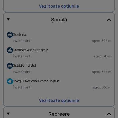
Vezi toate opțiunile
Școală
Gradinita
Învățământ
aprox. 304 m
Grădinita Aşchiuţă str. 2
Învățământ
aprox. 315 m
Grăd.Bambi str.1
Învățământ
aprox. 344 m
Colegiul Naţional George Coşbuc
Învățământ
aprox. 362 m
Vezi toate opțiunile
Recreere