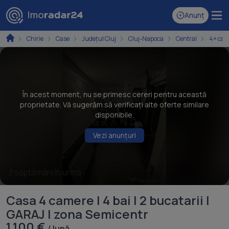
Anunț
Chirie
Case
Județul Cluj
Cluj-Napoca
Central
4+ cam
În acest moment, nu se primesc cereri pentru această
proprietate. Vă sugerăm să verificați alte oferte similare
disponibile.
Vezi anunțuri
3 săptămâni în urmă
Casa 4 camere | 4 bai | 2 bucatarii |
GARAJ | zona Semicentr
1.100 €
/ lună