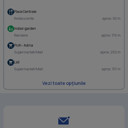
Place Centrale
Restaurante
aprox. 92 m
Indoor garden
Recreere
aprox. 176 m
Profi - Adina
Supermarket/Mall
aprox. 250 m
Lidl
Supermarket/Mall
aprox. 317 m
Vezi toate opțiunile