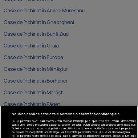
Case de închiriat în Andrei Mureșanu
Case de închiriat în Gheorgheni
Case de închiriat în Bună Ziua
Case de închiriat în Gruia
Case de închiriat în Europa
Case de închiriat în Mănăștur
Case de închiriat în Borhanci
Case de închiriat în Mărăști
Case de închiriat în Făget
Nouă ne pasă ca datele tale personale să rămână confidențiale
Noi și partenerii noștri
640
stocăm și/sau accesăm informații pe dispozitivul dvs., precum identificatorii
cookie unici pentru prelucrarea datelor cu caracter personal. Puteți accepta sau gestiona preferințele dvs.
făcând clic mai jos, respectiv vă puteți opune utilizării unui interes legitim în orice moment pe pagina cu
politica de confidențialitate. Aceste alegeri vor fi raportate partenerilor noștri și nu vă vor afecta navigarea.
Noi si partenerii nostri (retelele de socializare si agentiile de publicitate partenere, precum si furnizorii