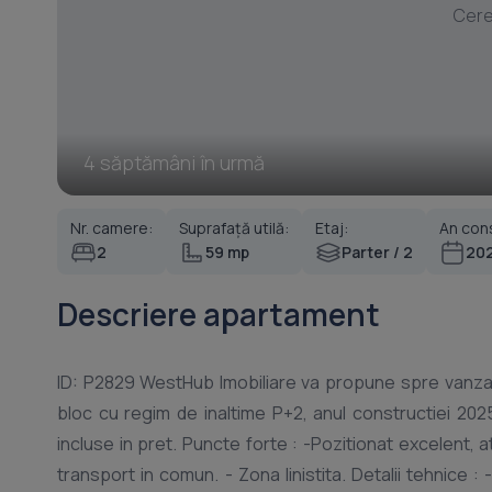
Cere
4 săptămâni în urmă
Nr. camere:
Suprafață utilă:
Etaj:
An cons
2
59 mp
Parter / 2
20
Descriere apartament
ID: P2829 WestHub Imobiliare va propune spre vanzare un apartament cu 2 camere, 59 mp utili, situat la parter , intr-un
bloc cu regim de inaltime P+2, anul constructiei 20
incluse in pret. Puncte forte : -Pozitionat excelent, a
transport in comun. - Zona linistita. Detalii tehnice : -Suprafata utila : 59 mp -Etaj -parter -Confort -1 -Numar holuri -1 -