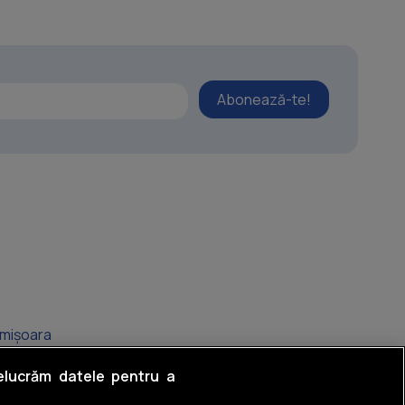
Abonează-te!
imișoara
umbrăvița
relucrăm datele pentru a