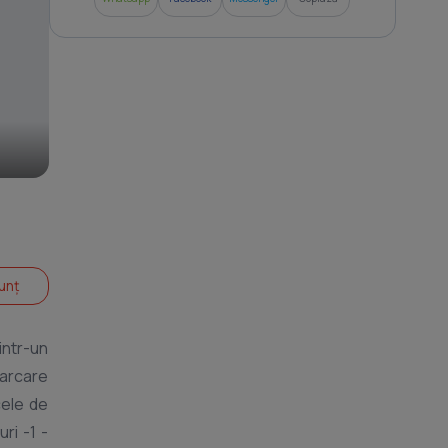
unț
parcare
cele de