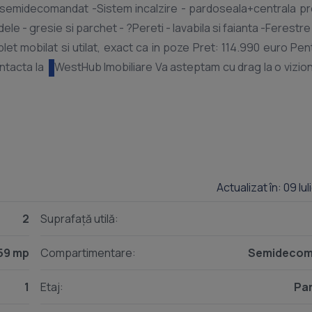
semidecomandat -Sistem incalzire - pardoseala+centrala pr
ele - gresie si parchet - ?Pereti - lavabila si faianta -Ferestre 
ontacta la
WestHub Imobiliare Va asteptam cu drag la o vizionar
Actualizat în: 09 Iu
2
Suprafață utilă:
59 mp
Compartimentare:
Semidecom
1
Etaj:
Par