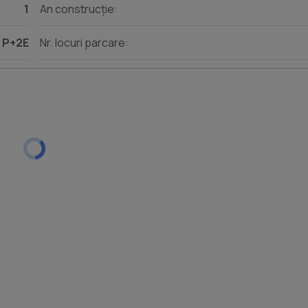
1
An construcție:
P+2E
Nr. locuri parcare: