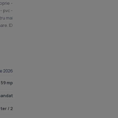
oprie -
- pvc -
e. ID
lie 2026
59 mp
andat
ter / 2