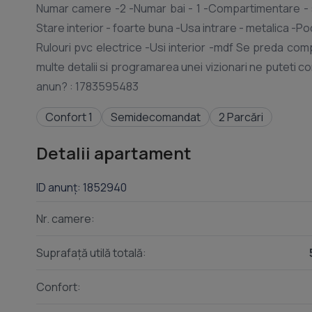
Numar camere -2 -Numar bai - 1 -Compartimentare - 
Stare interior - foarte buna -Usa intrare - metalica -Pod
Rulouri pvc electrice -Usi interior -mdf Se preda complet mobilat si utilat, exact ca in poze Pret: 114.990 euro Pentru mai
multe detalii si programarea unei vizionari ne puteti c
Confort 1
Semidecomandat
2 Parcări
Detalii apartament
ID anunț: 1852940
Nr. camere:
Suprafață utilă totală:
Confort: