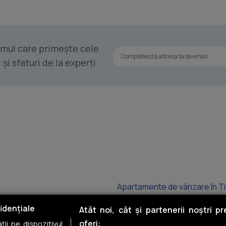
rimul care primește cele
i sfaturi de la experți.
Apartamente de vânzare în T
Apartamente de vânzare în D
idențiale
Atât noi, cât și partenerii noștri p
oferi:
ii pe dispozitivul