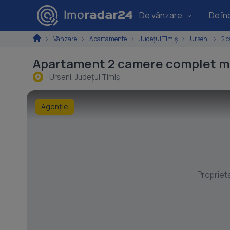
De vânzare
De înc
Vânzare
Apartamente
Județul Timiș
Urseni
2 
Apartament 2 camere complet mo
Urseni, Judeţul Timiş
Agenție
Propriet