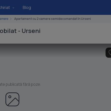
hiriat
Blog
camere
Apartament cu 2 camere semidecomandat în Urseni
bilat - Urseni
ate publicată fără poze.