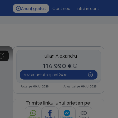
Anunț gratuit
Cont nou
Intră în cont
Iulian Alexandru
114.990 €
Vezi anunțul pe publi24.ro
Postat pe:
09 Jul 2026
Actualizat pe:
09 Jul 2026
Trimite linkul unui prieten pe:
Whatsapp
Facebook
Messenger
Copiază