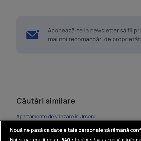
Abonează-te la newsletter să fii p
mai noi recomandări de proprietăți ș
Căutări similare
Apartamente de vânzare în Urseni
Apartamente de vânzare în Giroc
Nouă ne pasă ca datele tale personale să rămână conf
Noi și partenerii noștri
640
stocăm și/sau accesăm informaț