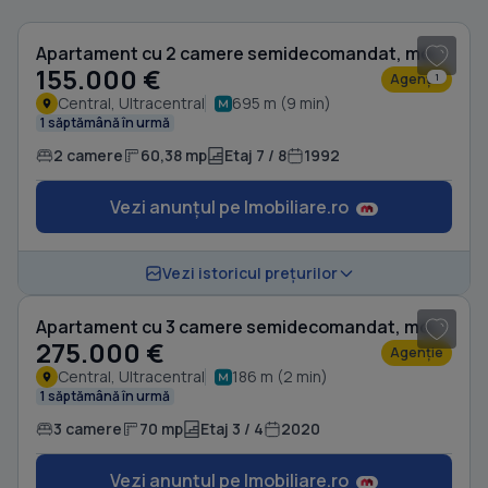
Apartament cu 2 camere semidecomandat, mobilat în Central
155.000 €
Agenție
1
Central, Ultracentral
695 m (9 min)
1 săptămână în urmă
2 camere
60,38 mp
Etaj 7 / 8
1992
Vezi anunțul pe Imobiliare.ro
1
/ 15
Vezi istoricul prețurilor
Apartament cu 3 camere semidecomandat, mobilat în Central
275.000 €
Agenție
Central, Ultracentral
186 m (2 min)
1 săptămână în urmă
3 camere
70 mp
Etaj 3 / 4
2020
Vezi anunțul pe Imobiliare.ro