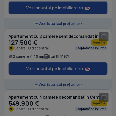
Vezi anunțul pe Imobiliare.ro
1
/ 8
Vezi istoricul prețurilor
Apartament cu 2 camere semidecomandat în Central
127.500 €
Agenție
Central, Ultracentral
1 săptămână în urmă
2 camere
40 mp
Etaj 8
1974
Vezi anunțul pe Imobiliare.ro
Vezi istoricul prețurilor
Apartament cu 4 camere decomandat în Central
549.900 €
Agenție
Central, Ultracentral
1 săptămână în urmă