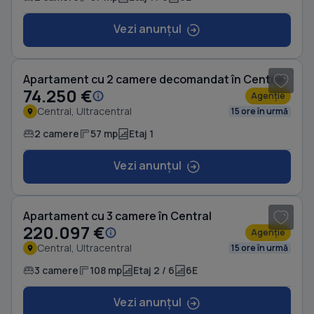
Vezi anunțul
1
/ 6
Apartament cu 2 camere decomandat în Central
74.250 €
Agenție
Central, Ultracentral
15 ore în urmă
2 camere
57 mp
Etaj 1
Vezi anunțul
1
/ 16
Apartament cu 3 camere în Central
220.097 €
Agenție
Central, Ultracentral
15 ore în urmă
3 camere
108 mp
Etaj 2 / 6
6E
Vezi anunțul