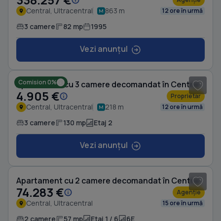
Central, Ultracentral
863 m
12 ore în urmă
3 camere
82 mp
1995
Vezi anunțul
Comision 0%
Apartament cu 3 camere decomandat în Central
4.905 €
Proprietar
Central, Ultracentral
218 m
12 ore în urmă
3 camere
130 mp
Etaj 2
Vezi anunțul
1
/ 6
Apartament cu 2 camere decomandat în Central
74.283 €
Agenție
Central, Ultracentral
15 ore în urmă
2 camere
57 mp
Etaj 1 / 6
6E