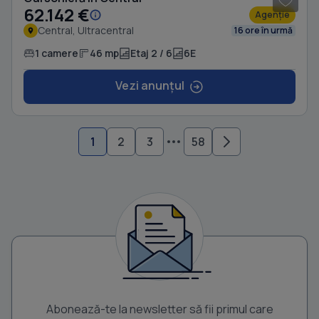
62.142 €
Agenție
Central, Ultracentral
16 ore în urmă
1 camere
46 mp
Etaj 2 / 6
6E
Vezi anunțul
1
2
3
58
Abonează-te la newsletter să fii primul care