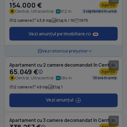
154.000 €
Agenție
Central, Ultracentral
912 m
2 săptămâni în urmă
2 camere
43,6 mp
Etaj 6 / 10
1975
Vezi anunțul pe Imobiliare.ro
1
/ 10
Vezi istoricul prețurilor
Apartament cu 2 camere decomandat în Central
65.049 €
Agenție
Central, Ultracentral
584 m
10 ore în urmă
2 camere
49 mp
Etaj 1
Vezi anunțul
1
/ 20
Apartament cu 3 camere decomandat în Central
338.257 €
Agenție