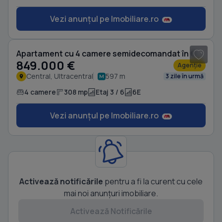
Vezi anunțul pe Imobiliare.ro
1
/ 10
Apartament cu 4 camere semidecomandat în Central
849.000 €
Agenție
Central, Ultracentral
597 m
3 zile în urmă
4 camere
308 mp
Etaj 3 / 6
6E
Vezi anunțul pe Imobiliare.ro
Activează notificările
pentru a fi la curent cu cele
mai noi anunțuri imobiliare.
Activează Notificările
1
/ 10