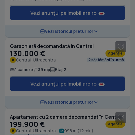
Vezi anunțul pe Imobiliare.ro
1
/ 8
Vezi istoricul prețurilor
Garsonieră decomandată în Central
130.000 €
Agenție
Central, Ultracentral
2 săptămâni în urmă
1 camere
39 mp
Etaj 2
Vezi anunțul pe Imobiliare.ro
1
/ 7
Vezi istoricul prețurilor
Apartament cu 2 camere decomandat în Central
199.900 €
Agenție
Central, Ultracentral
998 m (12 min)