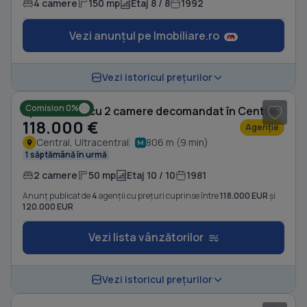
4 camere
150 mp
Etaj 8 / 8
1992
Vezi anunțul pe Imobiliare.ro
1
/ 17
Vezi istoricul prețurilor
Comision 0%
Apartament cu 2 camere decomandat în Central
118.000 €
Agenție
Central, Ultracentral
806 m (9 min)
1 săptămână în urmă
2 camere
50 mp
Etaj 10 / 10
1981
Anunț publicat de
4
agenții cu prețuri cuprinse între
118.000 EUR
și
120.000 EUR
Vezi lista vânzătorilor
1
/ 20
Vezi istoricul prețurilor