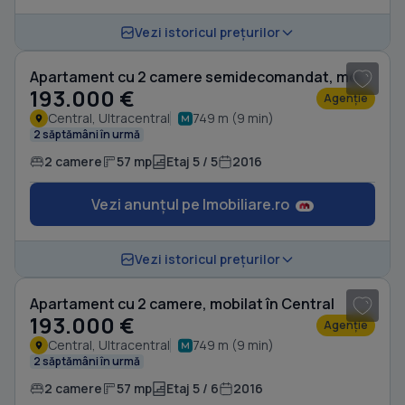
1
/ 10
Vezi istoricul prețurilor
Apartament cu 2 camere semidecomandat, mobilat în Central
193.000 €
Agenție
Central, Ultracentral
749 m (9 min)
2 săptămâni în urmă
2 camere
57 mp
Etaj 5 / 5
2016
Vezi anunțul pe Imobiliare.ro
Vezi istoricul prețurilor
Apartament cu 2 camere, mobilat în Central
193.000 €
Agenție
Central, Ultracentral
749 m (9 min)
2 săptămâni în urmă
2 camere
57 mp
Etaj 5 / 6
2016