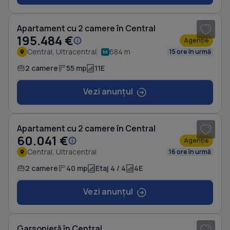
1
/ 8
Apartament cu 2 camere în Central
195.484 €
Agenție
Central, Ultracentral
684 m
15 ore în urmă
2 camere
55 mp
11E
Vezi anunțul
1
/ 6
Apartament cu 2 camere în Central
60.041 €
Agenție
Central, Ultracentral
16 ore în urmă
2 camere
40 mp
Etaj 4 / 4
4E
Vezi anunțul
1
/ 5
Garsonieră în Central