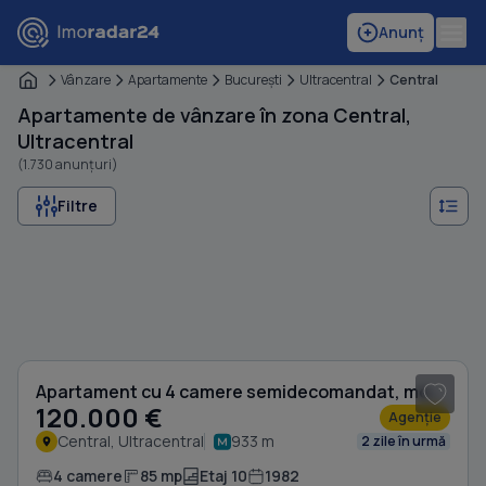
Anunț
Vânzare
Apartamente
Bucureşti
Ultracentral
Central
Apartamente de vânzare în zona Central,
Ultracentral
(1.730 anunțuri)
Filtre
1
/ 8
Apartament cu 4 camere semidecomandat, mobilat în Central
120.000 €
Agenție
Central, Ultracentral
933 m
2 zile în urmă
4 camere
85 mp
Etaj 10
1982