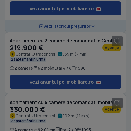
Vezi anunțul pe Imobiliare.ro
1
/ 3
Vezi istoricul prețurilor
Apartament cu 2 camere decomandat în Central
219.900 €
Agenție
Central, Ultracentral
535 m (7 min)
2 săptămâni în urmă
2 camere
62 mp
Etaj 4 / 8
1990
Vezi anunțul pe Imobiliare.ro
1
/ 20
Apartament cu 4 camere decomandat, mobilat în Central
330.000 €
Agenție
Central, Ultracentral
892 m (11 min)
2 săptămâni în urmă
4 camere
92,01 mp
Etaj 7 / 9
1995