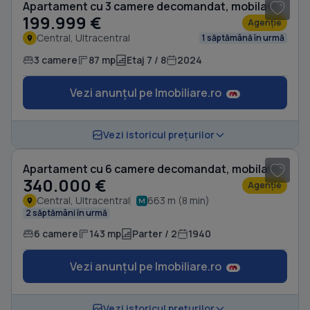
Apartament cu 3 camere decomandat, mobilat în Central
199.999 €
Agenție
Central, Ultracentral
1 săptămână în urmă
3 camere
87 mp
Etaj 7 / 8
2024
Vezi anunțul pe Imobiliare.ro
1
/ 17
Vezi istoricul prețurilor
Apartament cu 6 camere decomandat, mobilat în Central
340.000 €
Agenție
Central, Ultracentral
663 m (8 min)
2 săptămâni în urmă
6 camere
143 mp
Parter / 2
1940
Vezi anunțul pe Imobiliare.ro
1
/ 8
Vezi istoricul prețurilor