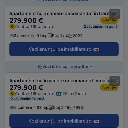
Apartament cu 3 camere decomandat în Central
279.900 €
Agenție
Central, Ultracentral
2 săptămâni în urmă
3 camere
91 mp
Etaj 1 / 4
2025
Vezi anunțul pe Imobiliare.ro
1
/ 9
Vezi istoricul prețurilor
Apartament cu 4 camere decomandat, mobilat în Central
279.900 €
Agenție
Central, Ultracentral
126 m (2 min)
2 săptămâni în urmă
4 camere
89 mp
Etaj 3 / 8
1996
Vezi anunțul pe Imobiliare.ro