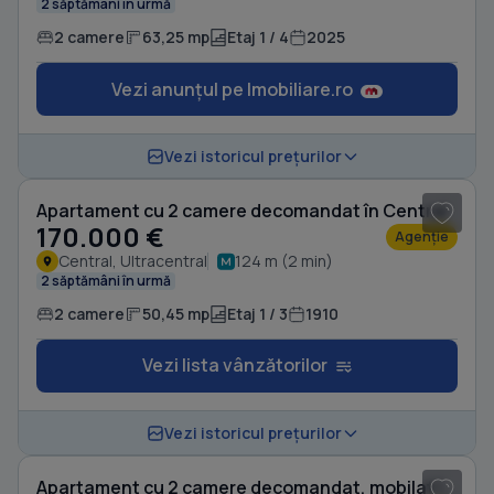
2 săptămâni în urmă
2 camere
63,25 mp
Etaj 1 / 4
2025
Vezi anunțul pe Imobiliare.ro
1
/ 20
Vezi istoricul prețurilor
Apartament cu 2 camere decomandat în Central
170.000 €
Agenție
Central, Ultracentral
124 m (2 min)
2 săptămâni în urmă
2 camere
50,45 mp
Etaj 1 / 3
1910
Vezi lista vânzătorilor
1
/ 20
Vezi istoricul prețurilor
Apartament cu 2 camere decomandat, mobilat în Central