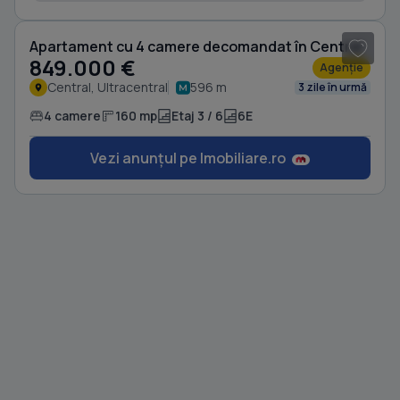
Apartament cu 4 camere decomandat în Central
849.000 €
Agenție
Central, Ultracentral
596 m
3 zile în urmă
4 camere
160 mp
Etaj 3 / 6
6E
Vezi anunțul pe Imobiliare.ro
1
/ 5