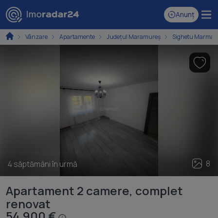
Anunț
Vânzare
Apartamente
Județul Maramureș
Sighetu Marmați
8
4 săptămâni în urmă
Apartament 2 camere, complet
renovat
54.900 €