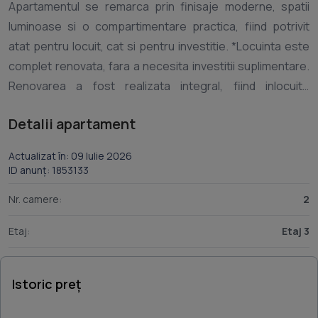
Apartamentul se remarca prin finisaje moderne, spatii
luminoase si o compartimentare practica, fiind potrivit
atat pentru locuit, cat si pentru investitie. *Locuinta este
complet renovata, fara a necesita investitii suplimentare.
Renovarea a fost realizata integral, fiind inlocuite
instalatiile electrice si sanitare, refacute finisajele
Detalii apartament
interioare, peretii, pardoselile, tamplaria. Au fost montate
geamuri termopan noi, usi noi, lustre noi. *Un mare avantaj
Actualizat în: 09 Iulie 2026
il reprezinta racordarea la gaz, instalatia fiind trasa
ID anunț: 1853133
complet, oferind posibilitatea montarii rapide unei
Nr. camere:
2
centrale termice. Avantaje: - Complet renovat; - Instalatii
electrice si sanitare noi; - Racordat la gaz; - Geamuri
Etaj:
Etaj 3
termopane noi; - Usi noi; - Finisaje moderne si de calitate;
- Zona cu acces rapid la toate facilitatile
Istoric preț
necesare(magazine, scoli, gradinite, farmacii, spital, statii
de transport, cat si aproape de centrul orasului); - Vecini