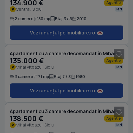
134.900 €
Agenție
Central, Sibiu
Ieri
2 camere
80 mp
Etaj 3 / 5
2010
Vezi anunțul pe Imobiliare.ro
1
/ 17
Apartament cu 3 camere decomandat în Mihai Viteazul
135.000 €
Agenție
Mihai Viteazul, Sibiu
Ieri
3 camere
71 mp
Etaj 7 / 8
1980
Vezi anunțul pe Imobiliare.ro
1
/ 13
Apartament cu 3 camere decomandat în Mihai Viteazul
138.500 €
Agenție
Mihai Viteazul, Sibiu
Ieri