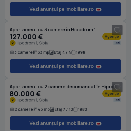
Vezi anunțul pe Imobiliare.ro
1
/ 18
Apartament cu 3 camere în Hipodrom 1
127.000 €
Agenție
Hipodrom 1, Sibiu
Ieri
3 camere
63 mp
Etaj 4 / 4
1998
Vezi anunțul pe Imobiliare.ro
1
/ 14
Apartament cu 2 camere decomandat în Hipodrom 1
80.000 €
Agenție
Hipodrom 1, Sibiu
Ieri
2 camere
46 mp
Etaj 7 / 10
1980
Vezi anunțul pe Imobiliare.ro
1
/ 20