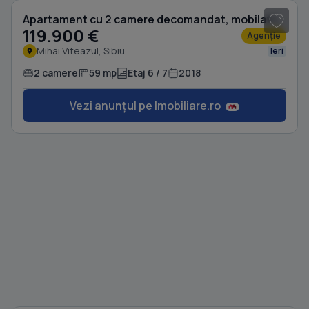
Apartament cu 2 camere decomandat, mobilat în Mihai Viteazul
119.900 €
Agenție
Mihai Viteazul, Sibiu
Ieri
2 camere
59 mp
Etaj 6 / 7
2018
Vezi anunțul pe Imobiliare.ro
1
/ 13