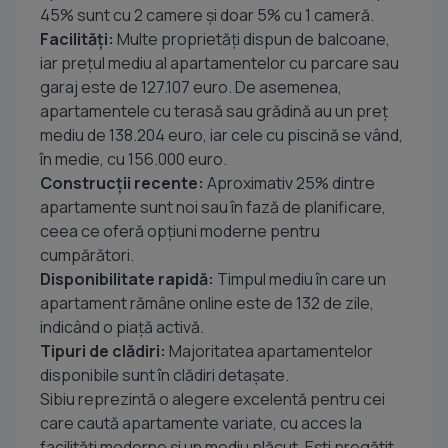
45% sunt cu 2 camere și doar 5% cu 1 cameră.
Facilități:
Multe proprietăți dispun de balcoane,
iar prețul mediu al apartamentelor cu parcare sau
garaj este de 127.107 euro. De asemenea,
apartamentele cu terasă sau grădină au un preț
mediu de 138.204 euro, iar cele cu piscină se vând,
în medie, cu 156.000 euro.
Construcții recente:
Aproximativ 25% dintre
apartamente sunt noi sau în fază de planificare,
ceea ce oferă opțiuni moderne pentru
cumpărători.
Disponibilitate rapidă:
Timpul mediu în care un
apartament rămâne online este de 132 de zile,
indicând o piață activă.
Tipuri de clădiri:
Majoritatea apartamentelor
disponibile sunt în clădiri detașate.
Sibiu reprezintă o alegere excelentă pentru cei
care caută apartamente variate, cu acces la
facilități moderne și un mediu plăcut. Ești pregătit