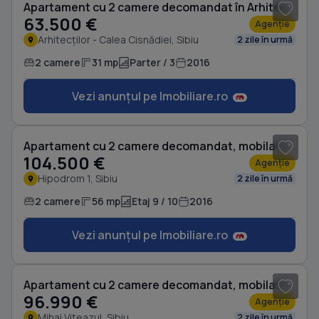
Apartament cu 2 camere decomandat în Arhitecților - Calea Cisnădiei
63.500 €
Agenție
Arhitecților - Calea Cisnădiei, Sibiu
2 zile în urmă
2 camere
31 mp
Parter / 3
2016
Vezi anunțul pe Imobiliare.ro
1
/ 11
Apartament cu 2 camere decomandat, mobilat în Hipodrom 1
104.500 €
Agenție
Hipodrom 1, Sibiu
2 zile în urmă
2 camere
56 mp
Etaj 9 / 10
2016
Vezi anunțul pe Imobiliare.ro
1
/ 11
Apartament cu 2 camere decomandat, mobilat în Mihai Viteazul
96.990 €
Agenție
Mihai Viteazul, Sibiu
2 zile în urmă