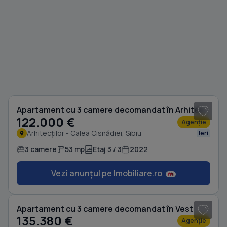
1
/ 13
Apartament cu 3 camere decomandat în Arhitecților - Calea Cisnădiei
122.000 €
Agenție
Arhitecților - Calea Cisnădiei, Sibiu
Ieri
3 camere
53 mp
Etaj 3 / 3
2022
Vezi anunțul pe Imobiliare.ro
1
/ 12
Apartament cu 3 camere decomandat în Vest
135.380 €
Agenție