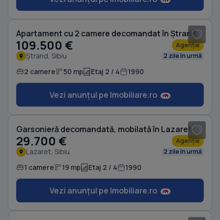
1
/ 10
Apartament cu 2 camere decomandat în Ștrand
109.500 €
Agenție
Ștrand, Sibiu
2 zile în urmă
2 camere
50 mp
Etaj 2 / 4
1990
Vezi anunțul pe Imobiliare.ro
1
/ 8
Garsonieră decomandată, mobilată în Lazaret
29.700 €
Agenție
Lazaret, Sibiu
2 zile în urmă
1 camere
19 mp
Etaj 2 / 4
1990
Vezi anunțul pe Imobiliare.ro
1
/ 8