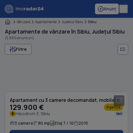
Anunț
Vânzare
Apartamente
Judeţul Sibiu
Sibiu
Apartamente de vânzare în Sibiu, Județul Sibiu
(5.880 anunțuri)
Filtre
1
/ 7
Apartament cu 3 camere decomandat, mobilat în Hipodrom 3
129.900 €
Agenție
Hipodrom 3, Sibiu
Ieri
3 camere
80 mp
Etaj 7 / 10
2015