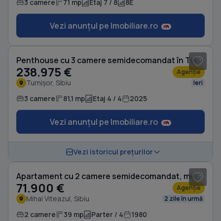
3 camere
71 mp
Etaj 7 / 8
8E
Vezi anunțul pe Imobiliare.ro
1
/ 8
Penthouse cu 3 camere semidecomandat în Turnișor
238.975 €
Agenție
Turnișor, Sibiu
Ieri
3 camere
81,1 mp
Etaj 4 / 4
2025
Vezi anunțul pe Imobiliare.ro
1
/ 13
Vezi istoricul prețurilor
Apartament cu 2 camere semidecomandat, mobilat în Mihai Viteazul
71.900 €
Agenție
Mihai Viteazul, Sibiu
2 zile în urmă
2 camere
39 mp
Parter / 4
1980