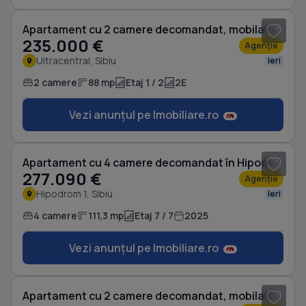
Apartament cu 2 camere decomandat, mobilat în Ultracentral
235.000 €
Agenție
Ultracentral, Sibiu
Ieri
2 camere
88 mp
Etaj 1 / 2
2E
Vezi anunțul pe Imobiliare.ro
1
/ 9
Apartament cu 4 camere decomandat în Hipodrom 1
277.090 €
Agenție
Hipodrom 1, Sibiu
Ieri
4 camere
111,3 mp
Etaj 7 / 7
2025
Vezi anunțul pe Imobiliare.ro
1
/ 18
Apartament cu 2 camere decomandat, mobilat în Central