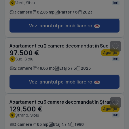
Vest, Sibiu
Ieri
3 camere
62,85 mp
Parter / 6
2023
Vezi anunțul pe Imobiliare.ro
1
/ 5
Apartament cu 2 camere decomandat în Sud
97.500 €
Agenție
Sud, Sibiu
Ieri
2 camere
48,63 mp
Etaj 5 / 6
2025
Vezi anunțul pe Imobiliare.ro
1
/ 20
Apartament cu 3 camere decomandat în Ștrand
129.500 €
Agenție
Ștrand, Sibiu
Ieri
3 camere
65 mp
Etaj 4 / 4
1980