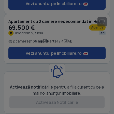
Vezi anunțul pe Imobiliare.ro
1
/ 10
Apartament cu 2 camere nedecomandat în Hipodrom 2
69.500 €
Agenție
Hipodrom 2, Sibiu
Ieri
2 camere
36 mp
Parter / 4
4E
Vezi anunțul pe Imobiliare.ro
Activează notificările
pentru a fi la curent cu cele
mai noi anunțuri imobiliare.
Activează Notificările
1
/ 14