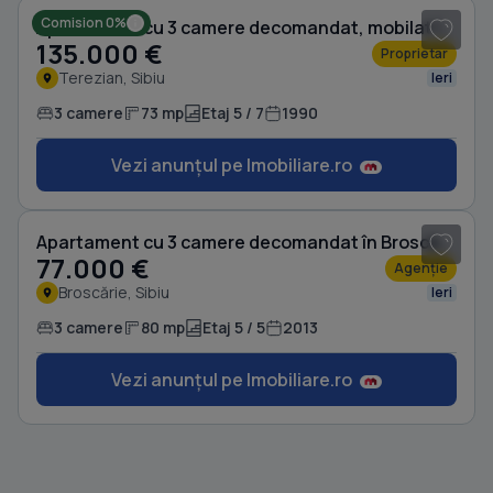
Comision 0%
Apartament cu 3 camere decomandat, mobilat în Terezian
135.000 €
Proprietar
Terezian, Sibiu
Ieri
3 camere
73 mp
Etaj 5 / 7
1990
Vezi anunțul pe Imobiliare.ro
1
/ 15
Apartament cu 3 camere decomandat în Broscărie
77.000 €
Agenție
Broscărie, Sibiu
Ieri
3 camere
80 mp
Etaj 5 / 5
2013
Vezi anunțul pe Imobiliare.ro