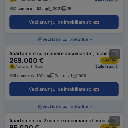
2 camere
53 mp
2021
3E
Vezi anunțul pe Imobiliare.ro
1
/ 20
Vezi istoricul prețurilor
Apartament cu 3 camere decomandat, mobilat în Aeroport
269.000 €
Agenție
Aeroport, Sibiu
3 zile în urmă
3 camere
102 mp
Parter / 1
1900
Vezi anunțul pe Imobiliare.ro
1
/ 8
Vezi istoricul prețurilor
Apartament cu 2 camere decomandat, mobilat în Vasile Aaron
85.000 €
Agenție