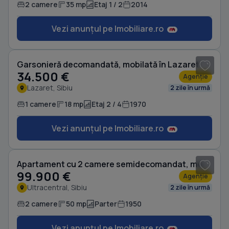
2 camere
35 mp
Etaj 1 / 2
2014
Vezi anunțul pe Imobiliare.ro
1
/ 8
Garsonieră decomandată, mobilată în Lazaret
34.500 €
Agenție
Lazaret, Sibiu
2 zile în urmă
1 camere
18 mp
Etaj 2 / 4
1970
Vezi anunțul pe Imobiliare.ro
1
/ 12
Apartament cu 2 camere semidecomandat, mobilat în Ultracentral
99.900 €
Agenție
Ultracentral, Sibiu
2 zile în urmă
2 camere
50 mp
Parter
1950
Vezi anunțul pe Imobiliare.ro