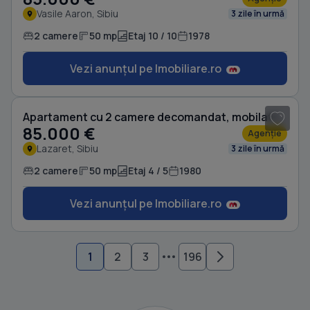
Vasile Aaron, Sibiu
3 zile în urmă
2 camere
50 mp
Etaj 10 / 10
1978
Vezi anunțul pe Imobiliare.ro
1
/ 7
Apartament cu 2 camere decomandat, mobilat în Lazaret
85.000 €
Agenție
Lazaret, Sibiu
3 zile în urmă
2 camere
50 mp
Etaj 4 / 5
1980
Vezi anunțul pe Imobiliare.ro
1
2
3
196