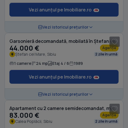
Vezi anunțul pe Imobiliare.ro
1
/ 3
Vezi istoricul prețurilor
Garsonieră decomandată, mobilată în Ștefan cel Mare
44.000 €
Agenție
Ștefan cel Mare, Sibiu
2 zile în urmă
1 camere
24 mp
Etaj 4 / 6
1989
Vezi anunțul pe Imobiliare.ro
1
/ 6
Vezi istoricul prețurilor
Apartament cu 2 camere semidecomandat, mobilat în Calea Poplăcii
83.000 €
Agenție
Calea Poplăcii, Sibiu
2 zile în urmă