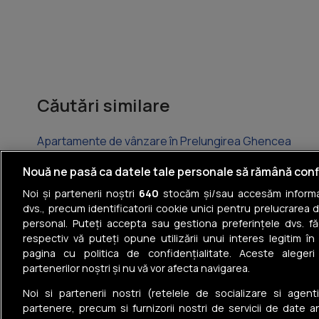
Căutări similare
Apartamente de vânzare în Prelungirea Ghencea
Apartamente de vânzare în Militari
Nouă ne pasă ca datele tale personale să rămână conf
Noi și partenerii noștri
640
stocăm și/sau accesăm informaț
Apartamente de vânzare în Lujerului
dvs., precum identificatorii cookie unici pentru prelucrarea 
personal. Puteți accepta sau gestiona preferințele dvs. fă
Apartamente de vânzare în Gorjului
respectiv vă puteți opune utilizării unui interes legitim 
pagina cu politica de confidențialitate. Aceste alegeri
Apartamente de vânzare în Păcii
partenerilor noștri și nu vă vor afecta navigarea.
Apartamente de vânzare în Timișoara
Noi si partenerii nostri (retelele de socializare si agenti
partenere, precum si furnizorii nostri de servicii de date a