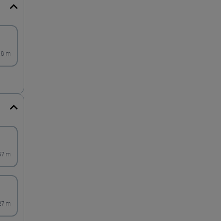
08 m
67 m
27 m