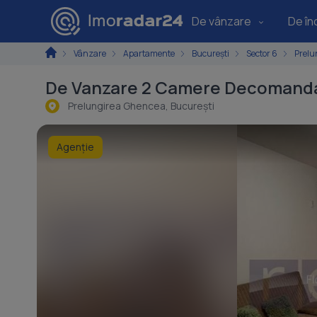
De vânzare
De înc
Vânzare
Apartamente
București
Sector 6
Prelu
De Vanzare 2 Camere Decomandat |
Prelungirea Ghencea, Bucureşti
Agenție