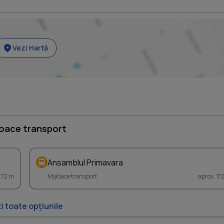
Vezi Hartă
loace transport
Ansamblul Primavara
 772 m
Mijloace transport
aprox. 17
i toate opțiunile