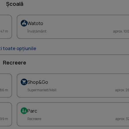
Școală
Watoto
747 m
Învățământ
aprox. 10
i toate opțiunile
Recreere
Shop&Go
186 m
Supermarket/Mall
aprox. 2
Parc
299 m
Recreere
aprox. 3