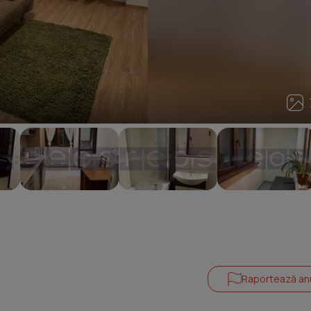
7
Raportează an