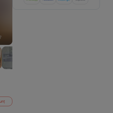
7
unț