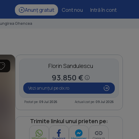
Anunț gratuit
Cont nou
Intră în cont
lungirea Ghencea
Florin Sandulescu
93.850 €
Vezi anunțul pe olx.ro
Postat pe:
09 Jul 2026
Actualizat pe:
09 Jul 2026
Trimite linkul unui prieten pe:
Whatsapp
Facebook
Messenger
Copiază