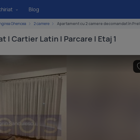
hiriat
Blog
ngirea Ghencea
2 camere
Apartament cu 2 camere decomandat în Pre
 Cartier Latin | Parcare | Etaj 1