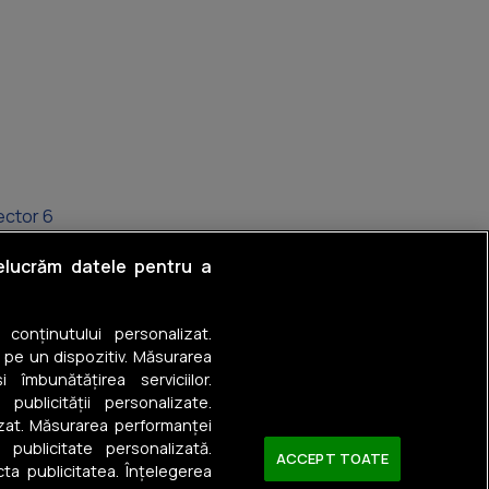
ector 6
rumul Taberei
relucrăm datele pentru a
rângași
a conținutului personalizat.
rozăvești
 pe un dispozitiv. Măsurarea
 îmbunătățirea serviciilor.
ulești
 publicității personalizate.
izat. Măsurarea performanței
terior Vest
u publicitate personalizată.
ACCEPT TOATE
ta publicitatea. Înțelegerea