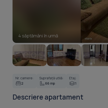
4 săptămâni în urmă
Nr. camere:
Suprafață utilă:
Etaj:
2
66 mp
1
Descriere apartament