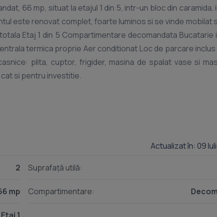
, 66 mp, situat la etajul 1 din 5, intr-un bloc din caramida, 
l este renovat complet, foarte luminos si se vinde mobilat si 
a totala Etaj 1 din 5 Compartimentare decomandata Bucatarie 
Centrala termica proprie Aer conditionat Loc de parcare inclus 
snice: plita, cuptor, frigider, masina de spalat vase si ma
Actualizat în: 09 Iu
2
Suprafață utilă:
66 mp
Compartimentare:
Decom
Etaj 1