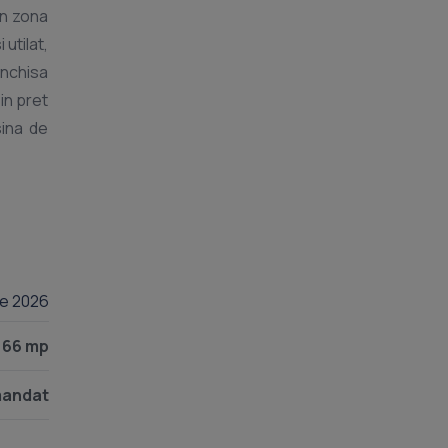
in zona
utilat,
inchisa
in pret
sina de
lie 2026
66 mp
andat