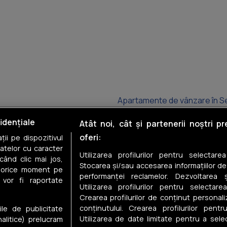
Apartamente de vânzare în S
Apartamente de vânzare în D
idențiale
Atât noi, cât și partenerii noștri p
oferi:
ii pe dispozitivul
Apartamente de vânzare în C
datelor cu caracter
Utilizarea profilurilor pentru selectare
când clic mai jos,
Apartamente de vânzare în G
Stocarea și/sau accesarea informațiilor de
în orice moment pe
performanței reclamelor. Dezvoltarea și
 vor fi raportate
Apartamente de vânzare în Gi
Utilizarea profilurilor pentru selectarea
Crearea profilurilor de conținut personal
Apartamente de vânzare în Ex
conținutului. Crearea profilurilor pentr
ile de publicitate
Utilizarea de date limitate pentru a selec
nalitice) prelucram