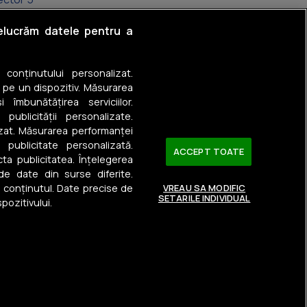
Ghencea
relucrăm datele pentru a
rentari
a conținutului personalizat.
otroceni
 pe un dispozitiv. Măsurarea
 îmbunătățirea serviciilor.
ăgurele
 publicității personalizate.
izat. Măsurarea performanței
ărgeanului
u publicitate personalizată.
ACCEPT TOATE
ta publicitatea. Înțelegerea
 de date din surse diferite.
a conținutul. Date precise de
VREAU SA MODIFIC
SETARILE INDIVIDUAL
pozitivului.
Urmărește-ne