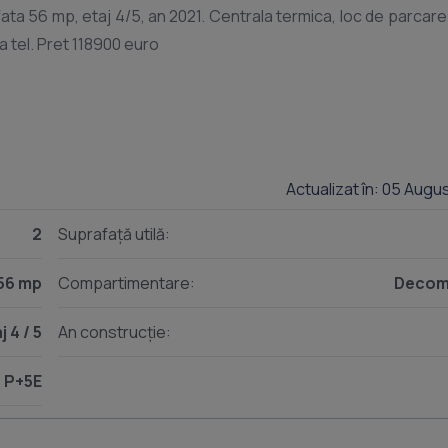
 56 mp, etaj 4/5, an 2021. Centrala termica, loc de parcare 
Actualizat în: 05 Augu
2
Suprafață utilă:
56 mp
Compartimentare:
Decom
j 4 / 5
An construcție:
P+5E