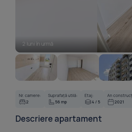
2 luni în urmă
Nr. camere:
Suprafață utilă:
Etaj:
An construcț
2
56 mp
4 / 5
2021
Descriere apartament