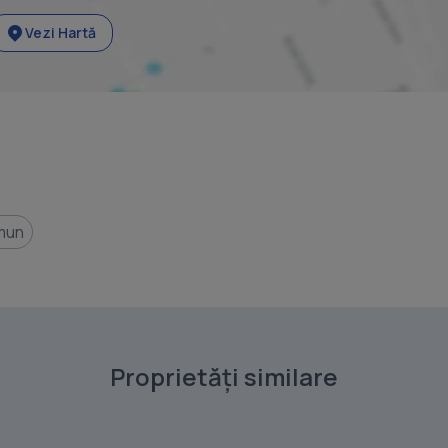
Vezi Hartă
omun
Proprietăți similare