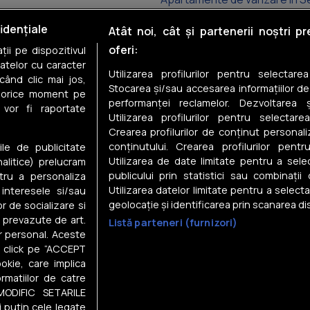
Apartamente de vânzare în 
idențiale
Atât noi, cât și partenerii noștri p
oferi:
ii pe dispozitivul
Apartamente de vânzare în Fe
datelor cu caracter
Utilizarea profilurilor pentru selectare
când clic mai jos,
Apartamente de vânzare în C
Stocarea și/sau accesarea informațiilor de
în orice moment pe
performanței reclamelor. Dezvoltarea și
 vor fi raportate
Apartamente de vânzare în M
Utilizarea profilurilor pentru selectarea
Crearea profilurilor de conținut personal
Apartamente de vânzare în M
conținutului. Crearea profilurilor pentr
ile de publicitate
Utilizarea de date limitate pentru a selec
nalitice) prelucram
publicului prin statistici sau combinații
tru a personaliza
Utilizarea datelor limitate pentru a select
 interesele si/sau
geolocație și identificarea prin scanarea dis
or de socializare si
e prevazute de art.
Listă parteneri (furnizori)
Despre noi
r personal. Aceste
in click pe “ACCEPT
Gestionați preferințele
okie, care implica
Contact DSA
rmatiilor de catre
Raportează conținut ilegal
MODIFIC SETARILE
i și
Statistici
i
vizitatori
i putin cele legate