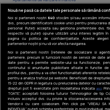
Apartamente de vânzare în 13 Septembrie
Nouă ne pasă ca datele tale personale să rămână conf
Noi și partenerii noștri
640
stocăm și/sau accesăm informaț
Apartamente de vânzare în Sebastian
dvs., precum identificatorii cookie unici pentru prelucrarea 
personal. Puteți accepta sau gestiona preferințele dvs. fă
Apartamente de vânzare în Sălaj
respectiv vă puteți opune utilizării unui interes legitim 
pagina cu politica de confidențialitate. Aceste alegeri
Apartamente de vânzare în Pieptănari
partenerilor noștri și nu vă vor afecta navigarea.
Apartamente de vânzare în Alexandriei
Noi si partenerii nostri (retelele de socializare si agenti
partenere, precum si furnizorii nostri de servicii de date a
date pentru a permite website-ului sa functioneze, pen
continutul si anunturile publicitare afisate in functie de
profilul dvs., pentru a va oferi functionalitati aferente retelel
pentru a analiza traficul pe website. Beneficiati de drepturil
Tel: +40 374 40 44 99
15-22 din GDPR in legatura cu prelucrarea datelor cu caracte
Iride Business Park, Bld. Dimitrie
drepturi pot fi exercitate prin modalitatea indicata
. Pr
aici
Pompeiu 9-9A, Clădirea B2B, 020335,
TOATE”, acceptati folosirea tuturor Tehnologiilor de tip Co
sector 2, București, România
inclusiv acceptul dvs. cu privire la stocarea/accesarea info
Vendor-ii cu care colaboram. Prin click pe “VREAU SA 
© Realmedia Network
Politica de
Termen
2026
confidențialitate
condiți
INDIVIDUAL” puteti schimba preferintele in mod individual, ma