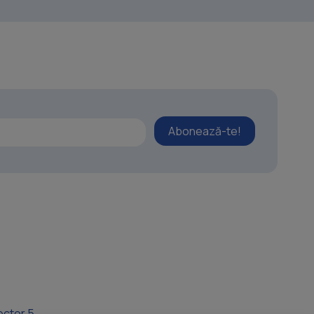
Abonează-te!
ector 5