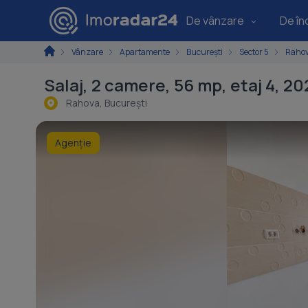
De vânzare
De înc
Vânzare
Apartamente
București
Sector 5
Raho
Salaj, 2 camere, 56 mp, etaj 4, 20
Rahova, Bucureşti
Agenție