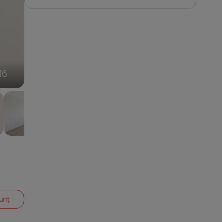
6
16
unț