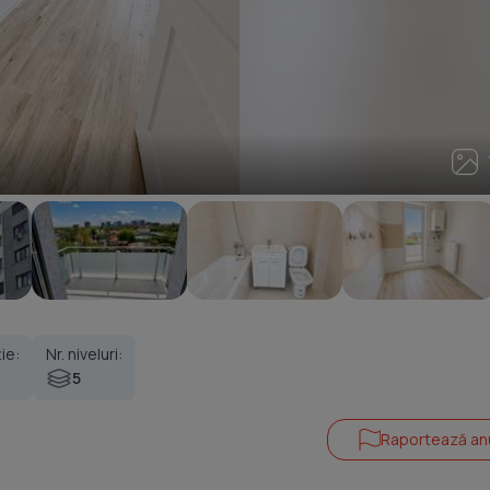
1
ie:
Nr. niveluri:
5
Raportează an