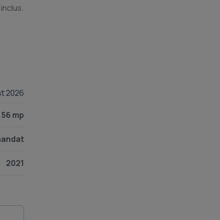
inclus.
st 2026
56 mp
andat
2021