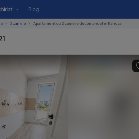
hiriat
Blog
va
2 camere
Apartament cu 2 camere decomandat în Rahova
21