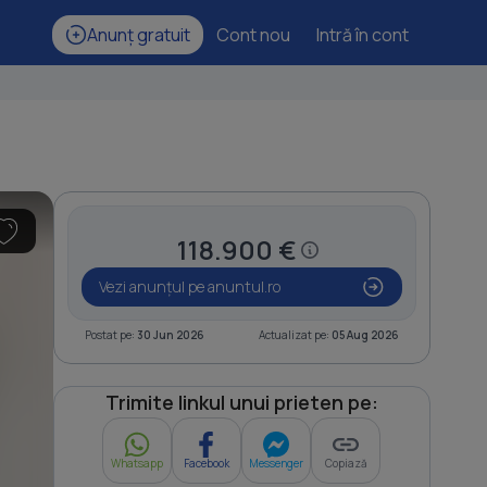
Anunț gratuit
Cont nou
Intră în cont
118.900 €
Vezi anunțul pe anuntul.ro
Postat pe:
30 Jun 2026
Actualizat pe:
05 Aug 2026
Trimite linkul unui prieten pe:
Whatsapp
Facebook
Messenger
Copiază