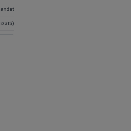
andat
lizată)