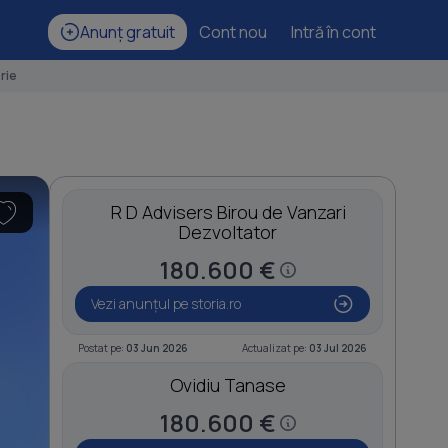
Anunț gratuit
Cont nou
Intră în cont
rie
R D Advisers Birou de Vanzari
Dezvoltator
180.600 €
Vezi anunțul pe storia.ro
Postat pe:
03 Jun 2026
Actualizat pe:
03 Jul 2026
Ovidiu Tanase
180.600 €