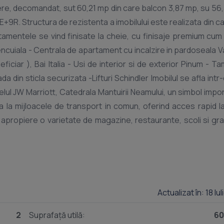
, decomandat, sut 60,21 mp din care balcon 3,87 mp, su 56
8E+9R. Structura de rezistenta a imobilului este realizata din c
mentele se vind finisate la cheie, cu finisaje premium cum a
encuiala - Centrala de apartament cu incalzire in pardoseala V
iar ), Bai Italia - Usi de interior si de exterior Pinum - Ta
din sticla securizata -Lifturi Schindler Imobilul se afla intr
ul JW Marriott, Catedrala Mantuirii Neamului, un simbol impor
a la mijloacele de transport in comun, oferind acces rapid l
apropiere o varietate de magazine, restaurante, scoli si grad
tru cei care doresc sa traiasca intr-un mediu linistit, 
rasului. Locurile de parcare sunt tip Klaus ingropate ( independe
Klaus la demisol -20000 euro + tva Pret apartament 180600 eur
te informatii sau pentru a programa o vizionare nu ezitat
Actualizat în: 18 Iu
2
Suprafață utilă:
60