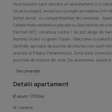
Va propunem spre vanzare un aparatament cu 2 camere
situat la etajul 6, imobil nou cu regim de inaltime D+P+
beton armat, cu compartimentari din caramida . Aparta
Fatada mixta ventilata si placata cu Alucobond cat si t
Parchet SPC, ceramica Lastre ( se pot alege de benefic
Aluminiu Scuko cu geam Tripan - Balcoane cu balustrada 
centrala, aproape de puncte de interes cum sunt Hotel
orasului si Palatul Parlamentului. Zona este conectat
punctele de interes din oras. De asemenea, exista in 
Acest apartament este o oportunitate perfecta pen
Decomandat
confortabil, cu acces la facilitatile si convenientele o
parcare Klaus exterioara - 15000 euro + tva -parcare 
Detalii apartament
Pozele sunt cu titlu de prezentare. Pentru mai mul
contactati! Oana Sipoteanu
ID anunț: 1710344
Nr. camere: