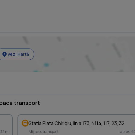
Vezi Hartă
loace transport
Statia Piata Chirigiu, linia 173, N114, 117, 23, 32
332 m
Mijloace transport
aprox. 4