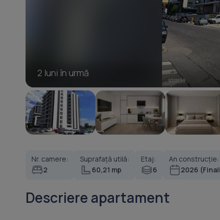
2 luni în urmă
Nr. camere:
Suprafață utilă:
Etaj:
An construcție:
2
60,21 mp
6
2026 (Final
Descriere apartament