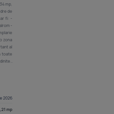
,34 mp,
adre de
r fi: -
alrom -
mplarie
-o zona
tant al
a toate
inite .
modern,
nte ) -
o + Tva
i sa ma
lie 2026
,21 mp