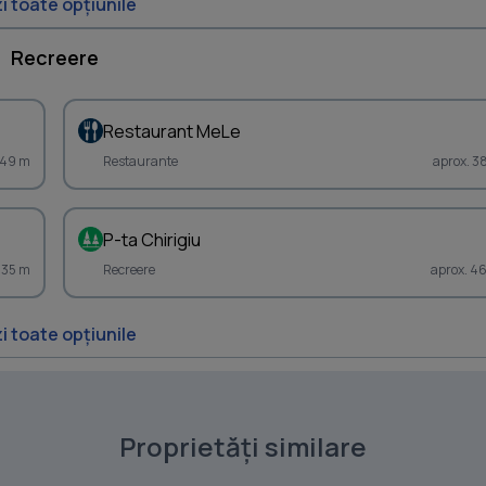
i toate opțiunile
Recreere
Restaurant MeLe
349 m
Restaurante
aprox. 3
P-ta Chirigiu
435 m
Recreere
aprox. 4
i toate opțiunile
Proprietăți similare