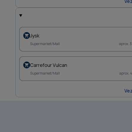
Vez
Jysk
Supermarket/Mall
aprox. 
Carrefour Vulcan
Supermarket/Mall
aprox. 
Vez