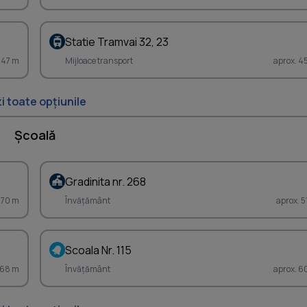
Statie Tramvai 32, 23
447 m
Mijloace transport
aprox. 4
i toate opțiunile
Școală
Gradinita nr. 268
370 m
Învățământ
aprox. 5
Scoala Nr. 115
568 m
Învățământ
aprox. 6