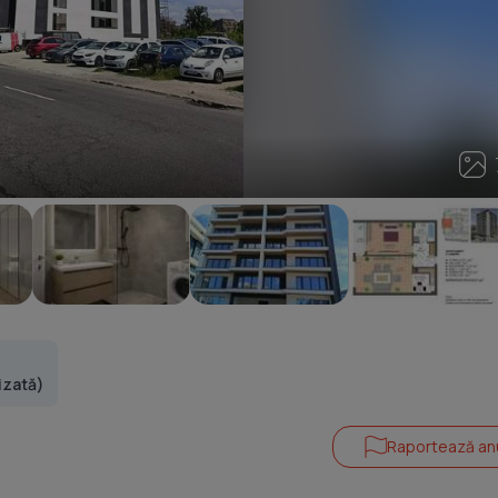
7
izată)
Raportează an