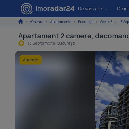
De vânzare
De înc
Vânzare
Apartamente
București
Sector 5
13 Se
Apartament 2 camere, decomandat
13 Septembrie, Bucureşti
Agenție