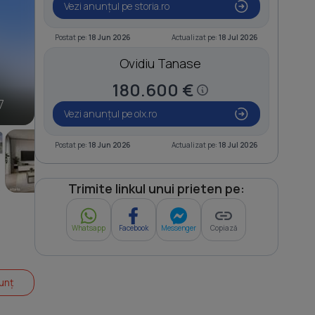
Vezi anunțul pe storia.ro
Postat pe:
18 Jun 2026
Actualizat pe:
18 Jul 2026
Ovidiu Tanase
180.600 €
7
Vezi anunțul pe olx.ro
Postat pe:
18 Jun 2026
Actualizat pe:
18 Jul 2026
Trimite linkul unui prieten pe:
Whatsapp
Facebook
Messenger
Copiază
unț