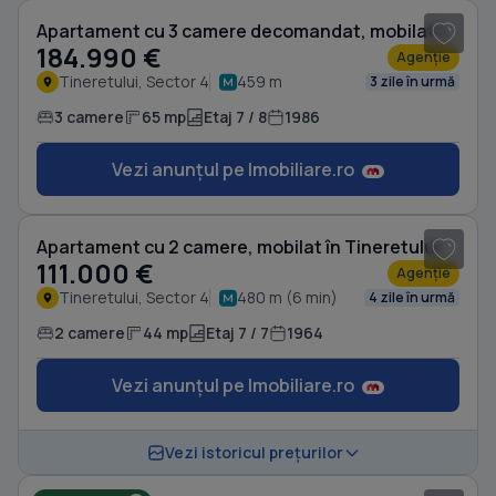
Apartament cu 3 camere decomandat, mobilat în Tineretului
184.990 €
Agenție
Tineretului, Sector 4
459 m
3 zile în urmă
3 camere
65 mp
Etaj 7 / 8
1986
Vezi anunțul pe Imobiliare.ro
1
/ 8
Apartament cu 2 camere, mobilat în Tineretului
111.000 €
Agenție
Tineretului, Sector 4
480 m (6 min)
4 zile în urmă
2 camere
44 mp
Etaj 7 / 7
1964
Vezi anunțul pe Imobiliare.ro
1
/ 6
Vezi istoricul prețurilor