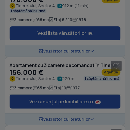
Tineretului, Sector 4
912 m (11 min)
1 săptămână în urmă
3 camere
68 mp
Etaj 6 / 10
1978
Vezi lista vânzătorilor
1
/ 18
Vezi istoricul prețurilor
Apartament cu 3 camere decomandat în Tineretului
156.000 €
Agenție
Tineretului, Sector 4
220 m
1 săptămână în urmă
3 camere
65 mp
Etaj 10
1977
Vezi anunțul pe Imobiliare.ro
1
/ 3
Vezi istoricul prețurilor