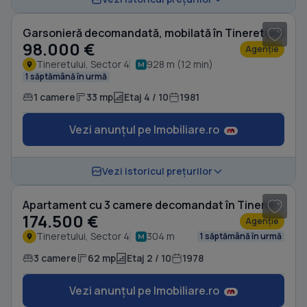
Garsonieră decomandată, mobilată în Tineretului
98.000 €
Agenție
Tineretului, Sector 4
928 m (12 min)
1 săptămână în urmă
1 camere
33 mp
Etaj 4 / 10
1981
Vezi anunțul pe Imobiliare.ro
1
/ 19
Vezi istoricul prețurilor
Apartament cu 3 camere decomandat în Tineretului
174.500 €
Agenție
Tineretului, Sector 4
304 m
1 săptămână în urmă
3 camere
62 mp
Etaj 2 / 10
1978
Vezi anunțul pe Imobiliare.ro