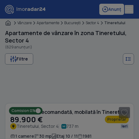
Anunț
Vânzare
Apartamente
Bucureşti
Sector 4
Tineretului
Apartamente de vânzare în zona Tineretului,
Sector 4
(629 anunțuri)
Filtre
1
/ 13
Comision 0%
Garsonieră decomandată, mobilată în Tineretului
89.900 €
Proprietar
Tineretului, Sector 4
737 m
Ieri
1 camere
30 mp
Etaj 10 / 11
1981