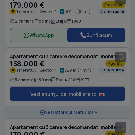
179.000 €
Proprietar
Tineretului, Sector 4
601 m (8 min)
5 zile în urmă
2 camere
55 mp
Etaj 8
1989
WhatsApp
Sună acum
1
/ 15
Apartament cu 3 camere decomandat, mobilat în Tineretului
158.000 €
Agenție
Tineretului, Sector 4
328 m (4 min)
5 zile în urmă
3 camere
60 mp
Etaj 4 / 10
1977
Vezi anunțul pe Imobiliare.ro
1
/ 11
Vezi istoricul prețurilor
Apartament cu 3 camere decomandat, mobilat în Tineretului
170.000 €
Agenție