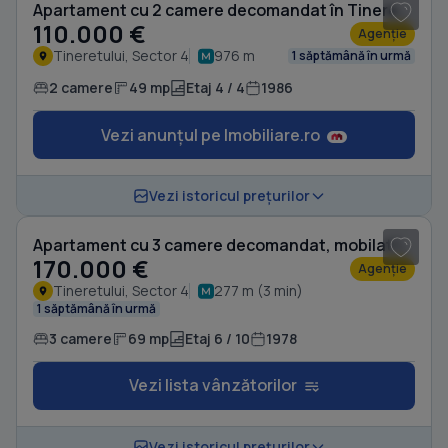
Apartament cu 2 camere decomandat în Tineretului
110.000 €
Agenție
Tineretului, Sector 4
976 m
1 săptămână în urmă
2 camere
49 mp
Etaj 4 / 4
1986
Vezi anunțul pe Imobiliare.ro
1
/ 5
Vezi istoricul prețurilor
Apartament cu 3 camere decomandat, mobilat în Tineretului
170.000 €
Agenție
Tineretului, Sector 4
277 m (3 min)
1 săptămână în urmă
3 camere
69 mp
Etaj 6 / 10
1978
Vezi lista vânzătorilor
1
/ 3
Vezi istoricul prețurilor