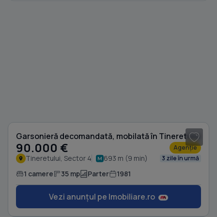
Garsonieră decomandată, mobilată în Tineretului
90.000 €
Agenție
Tineretului, Sector 4
693 m (9 min)
3 zile în urmă
1 camere
35 mp
Parter
1981
Vezi anunțul pe Imobiliare.ro
1
/ 8