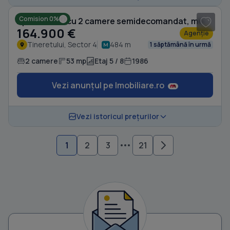
Comision 0%
Apartament cu 2 camere semidecomandat, mobilat în Tineretului
164.900 €
Agenție
Tineretului, Sector 4
484 m
1 săptămână în urmă
2 camere
53 mp
Etaj 5 / 8
1986
Vezi anunțul pe Imobiliare.ro
Vezi istoricul prețurilor
1
2
3
21