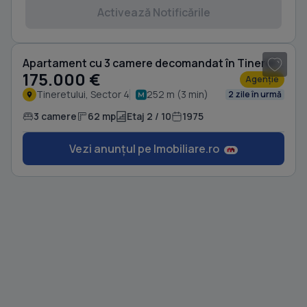
Activează Notificările
1
/ 20
Apartament cu 3 camere decomandat în Tineretului
175.000 €
Agenție
Tineretului, Sector 4
252 m (3 min)
2 zile în urmă
3 camere
62 mp
Etaj 2 / 10
1975
Vezi anunțul pe Imobiliare.ro