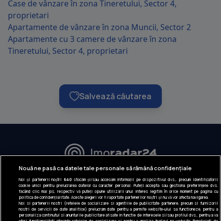
Case de vânzare în zona Tineretului, Sector 4,
proprietari
Apartamente de vânzare în zona Muncii, Sector 2
Apartamente cu 3 camere de vânzare în zona
Tineretului, Sector 4, proprietari
Salvează căutarea
URMĂREȘTE-NE:
Nouă ne pasă ca datele tale personale să rămână confidențiale
Noi și partenerii noștri
640
stocăm și/sau accesăm informații pe dispozitivul dvs., precum identificatorii
INFORMAȚII COMPANIE
cookie unici pentru prelucrarea datelor cu caracter personal. Puteți accepta sau gestiona preferințele dvs.
făcând clic mai jos, respectiv vă puteți opune utilizării unui interes legitim în orice moment pe pagina cu
politica de confidențialitate. Aceste alegeri vor fi raportate partenerilor noștri și nu vă vor afecta navigarea.
Despre noi
Noi si partenerii nostri (retelele de socializare si agentiile de publicitate partenere, precum si furnizorii
nostri de servicii de date analitice) prelucram date pentru a permite website-ului sa functioneze, pentru a
Gestionați preferințele
personaliza continutul si anunturile publicitare afisate in functie de interesele si/sau profilul dvs., pentru a va
oferi functionalitati aferente retelelor de socializare si pentru a analiza traficul pe website. Beneficiati de