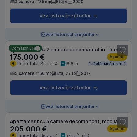
3 camere
85 mp
Etaj 4
2020
Vezi lista vânzătorilor
1
/ 12
Vezi istoricul prețurilor
Comision 0%
Apartament cu 2 camere decomandat în Tineretului
175.000 €
Agenție
Tineretului, Sector 4
656 m
1 săptămână în urmă
2 camere
50 mp
Etaj 7 / 13
2017
Vezi lista vânzătorilor
1
/ 9
Vezi istoricul prețurilor
Apartament cu 3 camere decomandat, mobilat în Tineretului
205.000 €
Agenție
Tineretului, Sector 4
47 m (1 min)