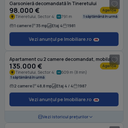
Garsonieră decomandată în Tineretului
98.000 €
Agenție
Tineretului, Sector 4
791 m
1 săptămână în urmă
1 camere
35 mp
Etaj 4
1981
Vezi anunțul pe Imobiliare.ro
1
/ 12
Apartament cu 2 camere decomandat, mobilat în Tineretului
135.000 €
Agenție
Tineretului, Sector 4
609 m (8 min)
1 săptămână în urmă
2 camere
48,8 mp
Etaj 4 / 4
1987
Vezi anunțul pe Imobiliare.ro
Vezi istoricul prețurilor