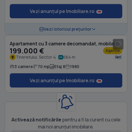
Vezi anunțul pe Imobiliare.ro
1
/ 9
Vezi istoricul prețurilor
Apartament cu 3 camere decomandat, mobilat în Tineretului
199.000 €
Agenție
Tineretului, Sector 4
664 m
Ieri
3 camere
70 mp
Etaj 8
1980
Vezi anunțul pe Imobiliare.ro
Activează notificările
pentru a fi la curent cu cele
mai noi anunțuri imobiliare.