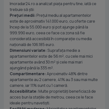
Imoradar24.ro a analizat piața pentru tine, iată ce
trebuie să știi:
Prețuri medii:
Prețul mediu al apartamentelor
este de aproximativ 141.000 euro, cu oferte care
încep de la 55.000 euro și pot ajunge până la
999.990 euro, ceea ce face ca zona să fie
considerată accesibilă în comparație cu media
națională de 106.185 euro.
Dimensiuni variate:
Suprafața medie a
apartamentelor este de 56 m², cu cele mai mici
apartamente având 30 m² și cele mai mari
ajungând până la 335 m².
Compartimentare:
Aproximativ 48% dintre
apartamente au 2 camere, 41% au 3 sau mai multe
camere, iar 11% sunt cu 1 cameră.
Accesibilitate:
Multe proprietăți beneficiază de
acces bun la stațiile de metrou, ceea ce le face
ideale pentru navetiști.
Facilități moderne:
Majoritatea apartamentelor