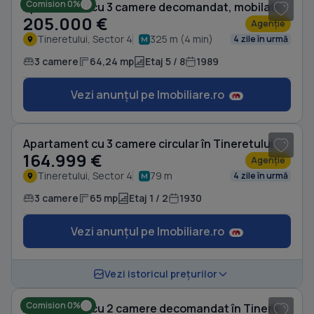
Comision 0%
Apartament cu 3 camere decomandat, mobilat în Tineretului
205.000 €
Agenție
Tineretului, Sector 4
325 m (4 min)
4 zile în urmă
3 camere
64,24 mp
Etaj 5 / 8
1989
Vezi anunțul pe Imobiliare.ro
1
/ 9
Apartament cu 3 camere circular în Tineretului
164.999 €
Agenție
Tineretului, Sector 4
79 m
4 zile în urmă
3 camere
65 mp
Etaj 1 / 2
1930
Vezi anunțul pe Imobiliare.ro
1
/ 10
Vezi istoricul prețurilor
Comision 0%
Apartament cu 2 camere decomandat în Tineretului