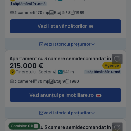
1 săptămână în urmă
3 camere
70 mp
Etaj 5 / 8
1989
Vezi lista vânzătorilor
1
/ 8
Vezi istoricul prețurilor
Apartament cu 3 camere semidecomandat în Tineretului
215.000 €
Agenție
Tineretului, Sector 4
641 m
1 săptămână în urmă
3 camere
70 mp
Etaj 9
1980
Vezi anunțul pe Imobiliare.ro
1
/ 7
Vezi istoricul prețurilor
Comision 0%
Apartament cu 3 camere semidecomandat în Tineretului