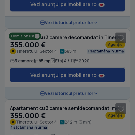
Vezi anunțul pe Imobiliare.ro
1
/ 17
Vezi istoricul prețurilor
Comision 0%
Apartament cu 3 camere decomandat în Tineretului
355.000 €
Agenție
Tineretului, Sector 4
385 m
1 săptămână în urmă
3 camere
85 mp
Etaj 4 / 11
2020
Vezi anunțul pe Imobiliare.ro
1
/ 20
Vezi istoricul prețurilor
Apartament cu 3 camere semidecomandat, mobilat în Tineretului
355.000 €
Agenție
Tineretului, Sector 4
242 m (3 min)
1 săptămână în urmă