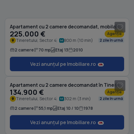
1
/ 13
Apartament cu 2 camere decomandat, mobilat în Tineretului
225.000 €
Agenție
Tineretului, Sector 4
800 m (10 min)
2 zile în urmă
2 camere
70 mp
Etaj 13
2010
Vezi anunțul pe Imobiliare.ro
1
/ 13
Apartament cu 2 camere decomandat în Tineretului
134.900 €
Agenție
Tineretului, Sector 4
302 m (3 min)
2 zile în urmă
2 camere
55,1 mp
Etaj 10 / 10
1978
Vezi anunțul pe Imobiliare.ro