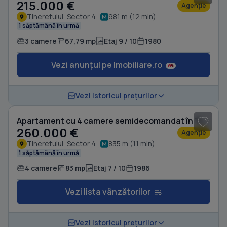
215.000 €
Agenție
Tineretului, Sector 4
981 m (12 min)
1 săptămână în urmă
3 camere
67,79 mp
Etaj 9 / 10
1980
Vezi anunțul pe Imobiliare.ro
1
/ 10
Vezi istoricul prețurilor
Apartament cu 4 camere semidecomandat în Tineretului
260.000 €
Agenție
Tineretului, Sector 4
835 m (11 min)
1 săptămână în urmă
4 camere
83 mp
Etaj 7 / 10
1986
Vezi lista vânzătorilor
1
/ 9
Vezi istoricul prețurilor