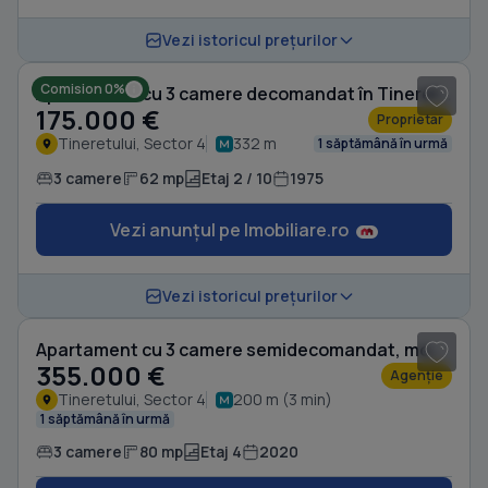
1
/ 9
Vezi istoricul prețurilor
Comision 0%
Apartament cu 3 camere decomandat în Tineretului
175.000 €
Proprietar
Tineretului, Sector 4
332 m
1 săptămână în urmă
3 camere
62 mp
Etaj 2 / 10
1975
Vezi anunțul pe Imobiliare.ro
1
/ 16
Vezi istoricul prețurilor
Apartament cu 3 camere semidecomandat, mobilat în Tineretului
355.000 €
Agenție
Tineretului, Sector 4
200 m (3 min)
1 săptămână în urmă
3 camere
80 mp
Etaj 4
2020