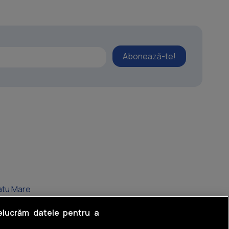
Abonează-te!
atu Mare
cro 16
relucrăm datele pentru a