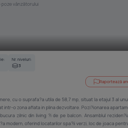
 poze vânzătorului
ie:
Nr. niveluri:
3
Raportează an
e, cu o suprafa?a utila de 58,7 mp, situat la etajul 3 al unui
 intr-o zona aflata in plina dezvoltare. Pozi?ionarea apartam
n living ?i de pe balcon. Ansamblul reziden?ial este
a modern, oferind locatarilor spa?ii verzi, loc de joaca pentru