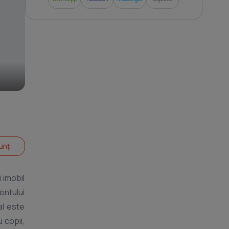
unț
 imobil
entului
 copii,