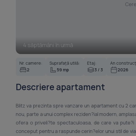
Cere
4 săptămâni în urmă
Nr. camere:
Suprafață utilă:
Etaj:
An construcț
2
59 mp
3 / 3
2026
Descriere apartament
Blitz va prezinta spre vanzare un apartament cu 2 camer
nou, parte a unui complex reziden?ial modern, amplasat
ofera o priveli?te spectaculoasa, de care va pute?i bucura zilnic di
conceput pentru a raspunde cerin?elor unui stil de via?