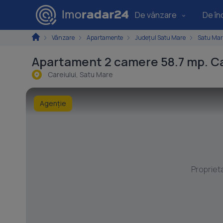
De vânzare
De înc
Vânzare
Apartamente
Județul Satu Mare
Satu Mar
Apartament 2 camere 58.7 mp. Ca
Careiului, Satu Mare
Agenție
Propriet