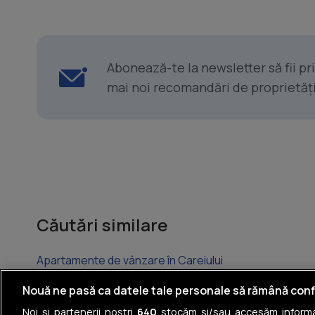
Abonează-te la newsletter să fii p
mai noi recomandări de proprietăți ș
Căutări similare
Apartamente de vânzare în Careiului
Apartamente de vânzare în Central
Nouă ne pasă ca datele tale personale să rămână conf
Noi și partenerii noștri
640
stocăm și/sau accesăm informaț