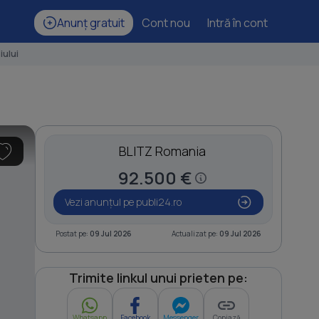
Anunț gratuit
Cont nou
Intră în cont
iului
BLITZ Romania
92.500 €
Vezi anunțul pe publi24.ro
Postat pe:
09 Jul 2026
Actualizat pe:
09 Jul 2026
Trimite linkul unui prieten pe:
Whatsapp
Facebook
Messenger
Copiază