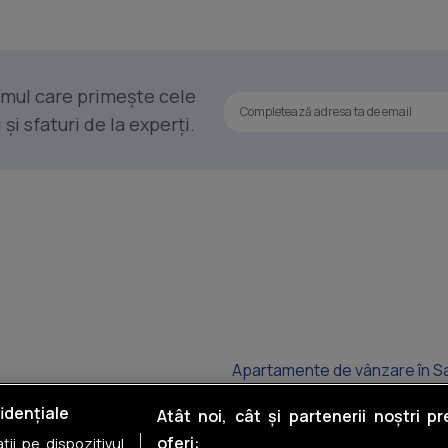
rimul care primește cele
i sfaturi de la experți.
Apartamente de vânzare în S
Apartamente de vânzare în Mi
idențiale
Atât noi, cât și partenerii noștri p
oferi:
ii pe dispozitivul