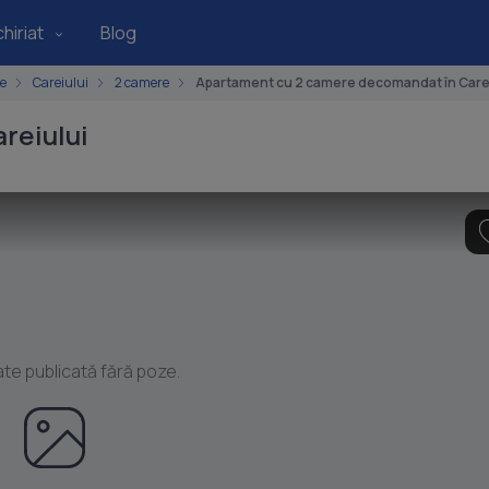
hiriat
Blog
e
Careiului
2 camere
Apartament cu 2 camere decomandat în Care
reiului
ate publicată fără poze.