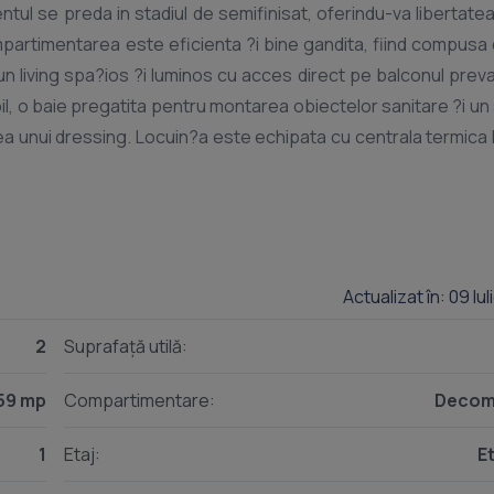
partimentarea este eficienta ?i bine gandita, fiind compusa 
 un living spa?ios ?i luminos cu acces direct pe balconul prev
il, o baie pregatita pentru montarea obiectelor sanitare ?i un
a cu centrala termica Ferroli,
fort termic superior ?i o distribu?ie uniforma a caldurii in i
derne, fiind prevazute cu distribuitoare separate pentru apa 
?i faciliteaza eventualele interven?ii de intre?inere. To
m de aer condi?ionat, iar pere?ii sunt finisa?i ?i zugravi?i 
ilul dorit. Imobilul se remarca prin calitatea
Actualizat în: 09 Iu
ul dispune de lift modern, videointerfon, izola?ie exterioara de
2
Suprafață utilă:
e izolare termica ?i fonica, iar casa scarii este placata cu m
ea in cladire. Spa?iile comune sunt amenajate cu grija, inclus
59 mp
Compartimentare:
Decom
e parcare pentru locatari. Amplasarea reprezinta un
a, sta?ie de autobuz ?i alte facilita?i necesare unui stil d
1
Etaj:
Et