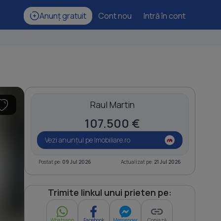
Anunț gratuit
Cont nou
Intră în cont
Raul Martin
107.500 €
Vezi anunțul pe Imobiliare.ro
Postat pe:
09 Jul 2026
Actualizat pe:
21 Jul 2026
Trimite linkul unui prieten pe:
Whatsapp
Facebook
Messenger
Copiază