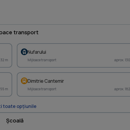
loace transport
Nufarului
232 m
Mijloace transport
aprox. 13
Dimitrie Cantemir
355 m
Mijloace transport
aprox. 18
i toate opțiunile
Școală