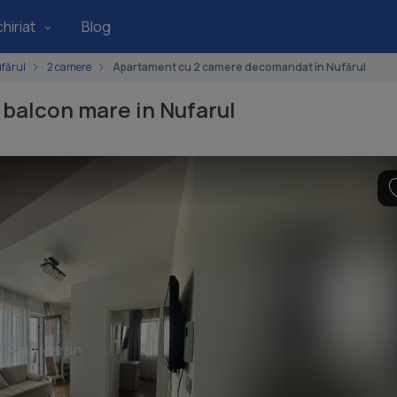
hiriat
Blog
fărul
2 camere
Apartament cu 2 camere decomandat în Nufărul
balcon mare in Nufarul