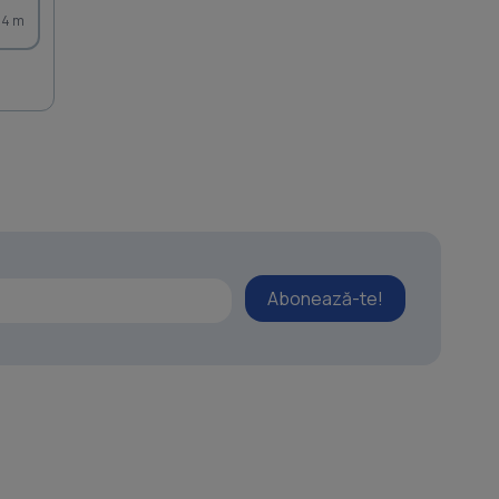
74 m
Abonează-te!