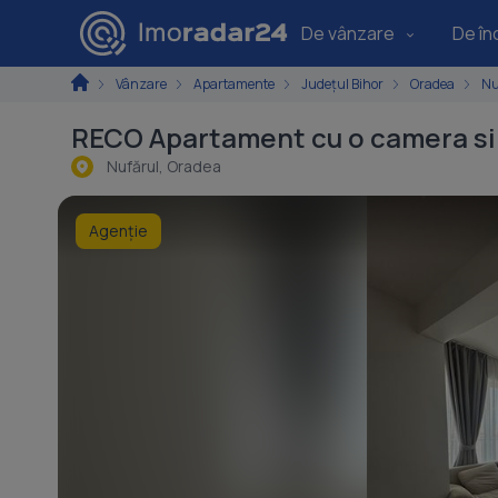
De vânzare
De înc
Vânzare
Apartamente
Județul Bihor
Oradea
Nu
RECO Apartament cu o camera si 
Nufărul, Oradea
Agenție