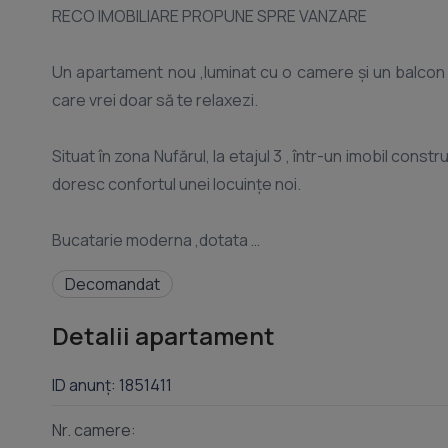
RECO IMOBILIARE PROPUNE SPRE VANZARE
Un apartament nou ,luminat cu o camere și un balcon generos, perfect pentru cafeaua de dimineață sau pentru serile în
care vrei doar să te relaxezi.
Situat în zona Nufărul, la etajul 3 , într-un imobil cons
doresc confortul unei locuințe noi.
Bucatarie moderna ,dotata
Decomandat
Dormitor cu pat matrimonial
Detalii apartament
Living
ID anunț: 1851411
Baie cu cabina de dus ,marmura peste tot
Nr. camere: