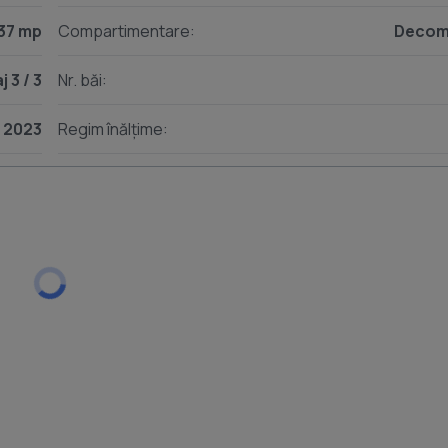
37 mp
Compartimentare:
Decom
j 3 / 3
Nr. băi:
2023
Regim înălțime:
i vizionări: