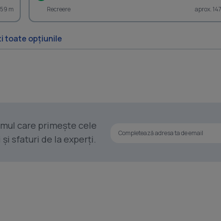
459 m
Recreere
aprox. 14
i toate opțiunile
rimul care primește cele
i sfaturi de la experți.