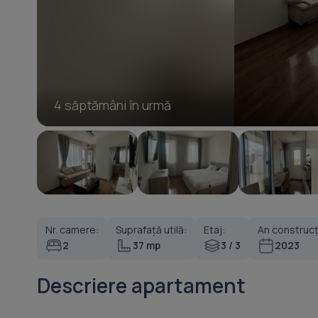
4 săptămâni în urmă
Nr. camere:
Suprafață utilă:
Etaj:
An construcț
2
37 mp
3 / 3
2023
Descriere apartament