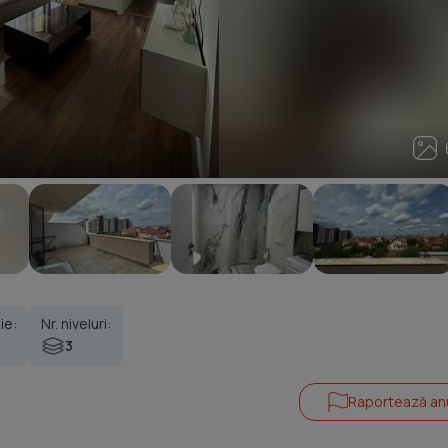
6
ie:
Nr. niveluri:
3
Raportează an