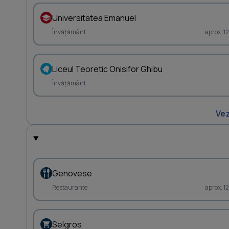
Universitatea Emanuel
Învățământ
aprox. 1
Liceul Teoretic Onisifor Ghibu
Învățământ
Vez
Genovese
Restaurante
aprox. 1
Selgros