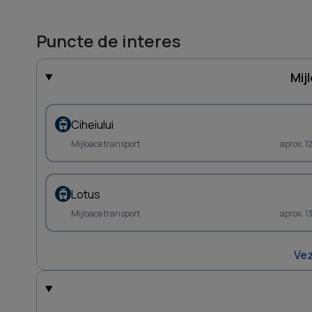
Puncte de interes
Mij
Ciheiului
Mijloace transport
aprox. 1
Lotus
Mijloace transport
aprox. 1
Vez