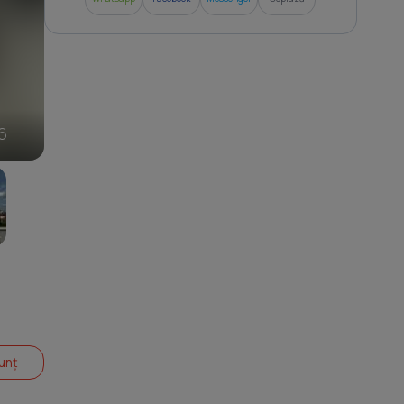
6
unț