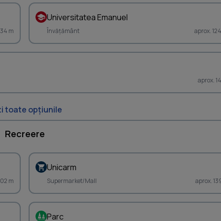
Universitatea Emanuel
234 m
Învățământ
aprox. 12
aprox. 1
i toate opțiunile
Recreere
Unicarm
202 m
Supermarket/Mall
aprox. 13
Parc