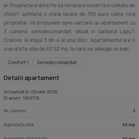
ie. Proprietarul dore?te sa ramana in locuin?a in calitate de
chiria?, achitand o chirie lunara de 350 euro catre noul
proprietar. Va propunem spre vanzare un apartament cu
3 camere, semidecomandat, situat in cartierul Lapu?,
Craiova, la etajul 3 din 4 al unui bloc. Apartamentul are o
suprafa?a utila de 63,52 mp, la care se adauga un balcon
inchis de 2,80 mp, rezultand o suprafa?a totala de 66,32
Confort 1
Semidecomandat
mp. Compartimentare: * living * 2 dormitoare * bucatarie *
baie * hol * 2 debarale * balcon inchis Locuin?a este
Detalii apartament
eligibila pentru achizi?ie prin credit ipotecar. Pentru mai
multe informa?ii sau pentru programarea unei vizionari, va
Actualizat în: 09 Iulie 2026
ID anunț: 1853719
stam la dispozi?ie. Prime Imobiliare ADS Craioa Maria
Tutunariu
Nr. camere:
3
Suprafață utilă:
63 mp
Suprafață utilă totală:
63 mp