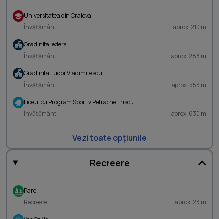
Universitatea din Craiova
Învățământ
aprox. 210 m
Gradinita Iedera
Învățământ
aprox. 288 m
Gradinita Tudor Vladimirescu
Învățământ
aprox. 556 m
Liceul cu Program Sportiv Petrache Triscu
Învățământ
aprox. 630 m
Vezi toate opțiunile
Recreere
Parc
Recreere
aprox. 26 m