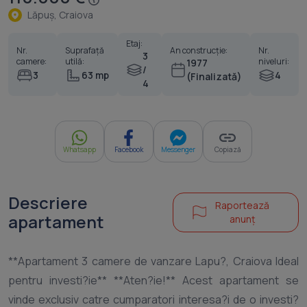
Lăpuş, Craiova
Etaj:
Nr.
Suprafață
An construcție:
Nr.
3
camere:
utilă:
niveluri:
1977
/
3
63 mp
4
(Finalizată)
4
Whatsapp
Facebook
Messenger
Copiază
Descriere
Raportează
apartament
anunț
**Apartament 3 camere de vanzare Lapu?, Craiova Ideal
pentru investi?ie** **Aten?ie!** Acest apartament se
vinde exclusiv catre cumparatori interesa?i de o investi?