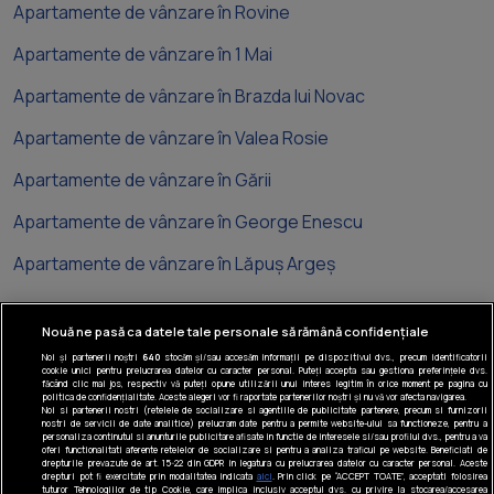
Apartamente de vânzare în Rovine
Apartamente de vânzare în 1 Mai
Apartamente de vânzare în Brazda lui Novac
Apartamente de vânzare în Valea Rosie
Apartamente de vânzare în Gării
Apartamente de vânzare în George Enescu
Apartamente de vânzare în Lăpuș Argeș
Nouă ne pasă ca datele tale personale să rămână confidențiale
Noi și partenerii noștri
640
stocăm și/sau accesăm informații pe dispozitivul dvs., precum identificatorii
cookie unici pentru prelucrarea datelor cu caracter personal. Puteți accepta sau gestiona preferințele dvs.
Tel: +40 374 40 44 99
făcând clic mai jos, respectiv vă puteți opune utilizării unui interes legitim în orice moment pe pagina cu
politica de confidențialitate. Aceste alegeri vor fi raportate partenerilor noștri și nu vă vor afecta navigarea.
Iride Business Park, Bld. Dimitrie
Noi si partenerii nostri (retelele de socializare si agentiile de publicitate partenere, precum si furnizorii
nostri de servicii de date analitice) prelucram date pentru a permite website-ului sa functioneze, pentru a
Pompeiu 9-9A, Clădirea B2B, 020335,
personaliza continutul si anunturile publicitare afisate in functie de interesele si/sau profilul dvs., pentru a va
sector 2, București, România
oferi functionalitati aferente retelelor de socializare si pentru a analiza traficul pe website. Beneficiati de
drepturile prevazute de art. 15-22 din GDPR in legatura cu prelucrarea datelor cu caracter personal. Aceste
drepturi pot fi exercitate prin modalitatea indicata
aici
. Prin click pe “ACCEPT TOATE”, acceptati folosirea
© Realmedia Network 2026
tuturor Tehnologiilor de tip Cookie, care implica inclusiv acceptul dvs. cu privire la stocarea/accesarea