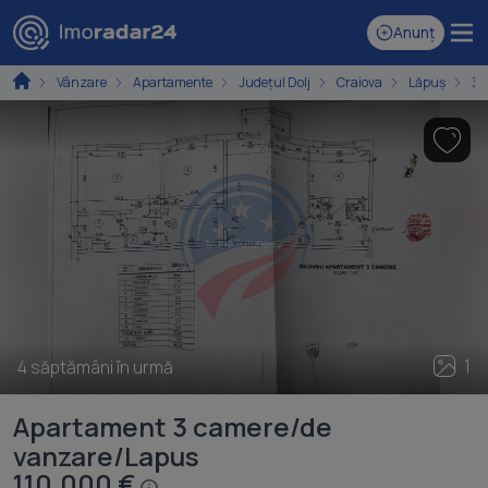
Anunț
Vânzare
Apartamente
Județul Dolj
Craiova
Lăpuș
3 
1
4 săptămâni în urmă
Apartament 3 camere/de
vanzare/Lapus
110.000 €