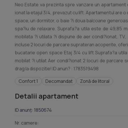
Neo Estate va prezinta spre vanzare un apartament cu
ionat la etajul 3/4, prevazut cu lift. Apartamentul are o compartimentare eficienta, fiind compus din living cu bucatarie open
space, un dormitor, o baie ?i doua balcoane generoas
spa?iu de relaxare. Suprafa?a utila este de 49,85 mp, iar suprafa?a totala de 69,75 mp. Proprietatea se vinde par?ial
mobilata ?i utilata ?i dispune de aer condi?ionat, TV, cupto
incluse 2 locuri de parcare suprateran acoperite, oferind un plus de confort
bucatarie open space Etaj 3/4 cu lift Suprafa?a utila: 49,85 mp Suprafa?a totala: 69,75 mp Balcoane: 19,90 mp Par?ial
mobilat ?i utilat Aer condi?ionat 2 locuri de parcare suprateran acoperite Pentru mai multe detalii si vizionari, va stau cu
Confort 1
Decomandat
Zonă de litoral
Detalii apartament
ID anunț: 1850674
Nr. camere: