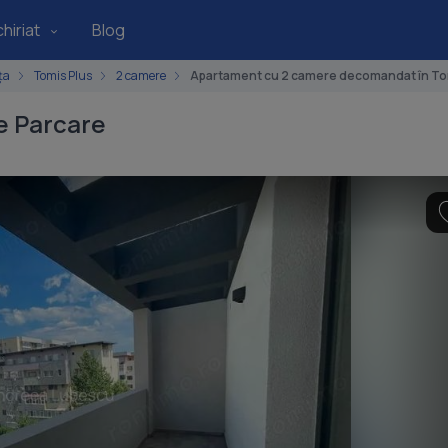
hiriat
Blog
ța
Tomis Plus
2 camere
Apartament cu 2 camere decomandat în To
de Parcare