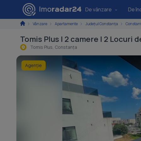
De vânzare
De înc
Vânzare
Apartamente
Județul Constanța
Constan
Tomis Plus | 2 camere | 2 Locuri 
Tomis Plus, Constanţa
Agenție