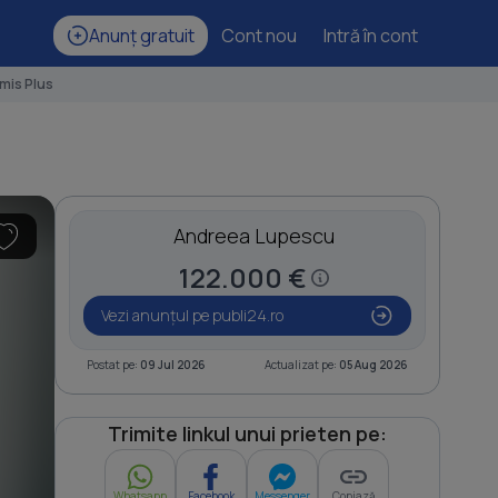
Anunț gratuit
Cont nou
Intră în cont
mis Plus
Andreea Lupescu
122.000 €
Vezi anunțul pe publi24.ro
Postat pe:
09 Jul 2026
Actualizat pe:
05 Aug 2026
Trimite linkul unui prieten pe:
Whatsapp
Facebook
Messenger
Copiază