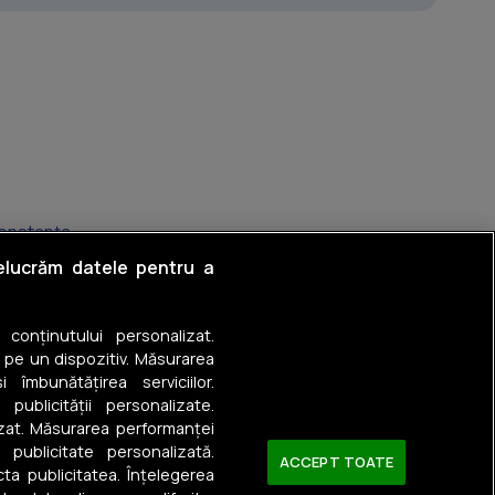
onstanța
relucrăm datele pentru a
omis Nord
 II
a conținutului personalizat.
 pe un dispozitiv. Măsurarea
ara
 îmbunătățirea serviciilor.
 publicității personalizate.
asa de Cultură
izat. Măsurarea performanței
u publicitate personalizată.
ACCEPT TOATE
m 4
ta publicitatea. Înțelegerea