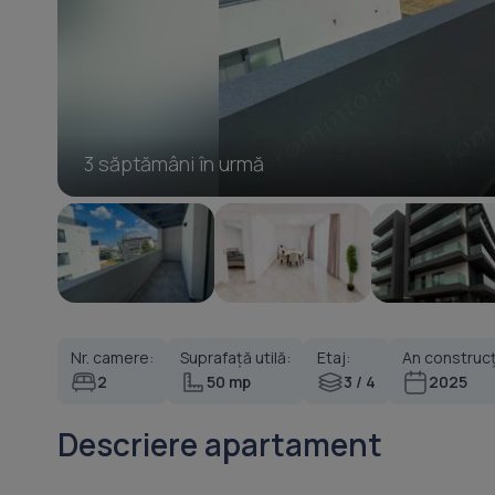
3 săptămâni în urmă
Nr. camere:
Suprafață utilă:
Etaj:
An construcț
2
50 mp
3 / 4
2025
Descriere apartament