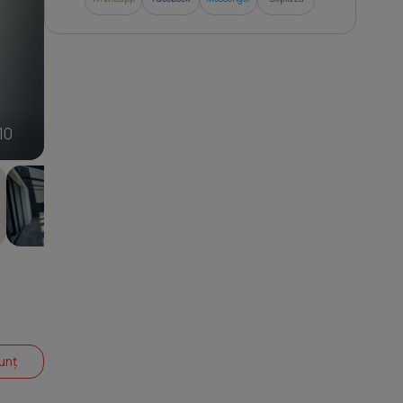
0
10
unț