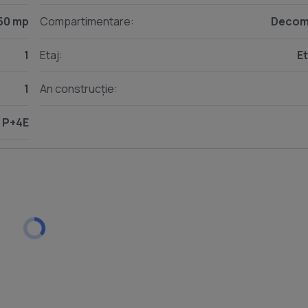
50 mp
Compartimentare:
Decom
1
Etaj:
Et
1
An construcție:
P+4E