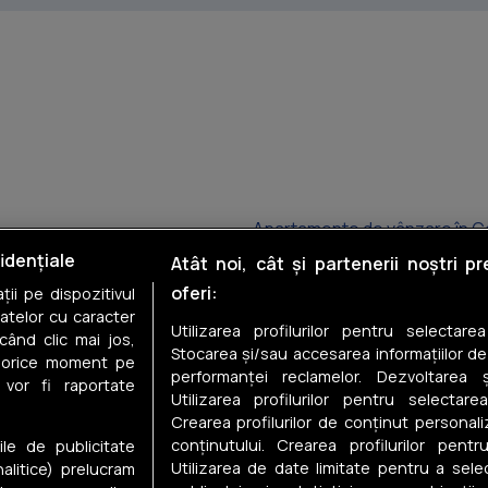
Apartamente de vânzare în C
idențiale
Atât noi, cât și partenerii noștri p
Apartamente de vânzare în T
oferi:
ii pe dispozitivul
datelor cu caracter
Apartamente de vânzare în Inel
Utilizarea profilurilor pentru selectare
când clic mai jos,
Stocarea și/sau accesarea informațiilor de
în orice moment pe
Apartamente de vânzare în G
performanței reclamelor. Dezvoltarea și
 vor fi raportate
Utilizarea profilurilor pentru selectarea
Apartamente de vânzare în C
Crearea profilurilor de conținut personal
conținutului. Crearea profilurilor pentr
ile de publicitate
Apartamente de vânzare în K
Utilizarea de date limitate pentru a selec
nalitice) prelucram