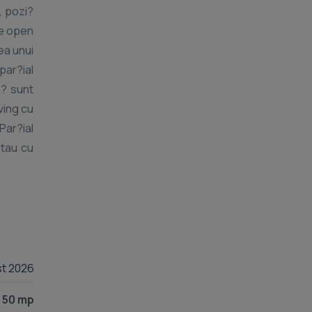
, pozi?
ea unui
st 2026
50 mp