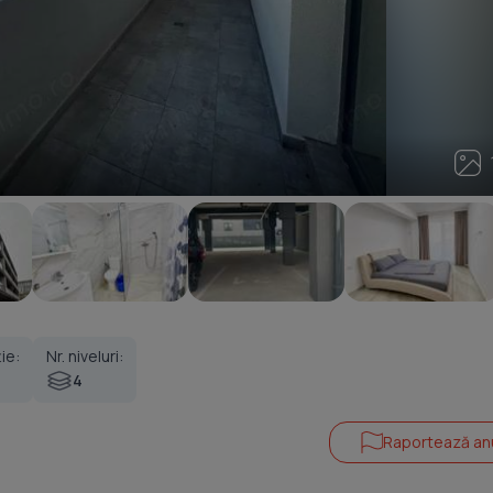
1
ie:
Nr. niveluri:
4
Raportează an