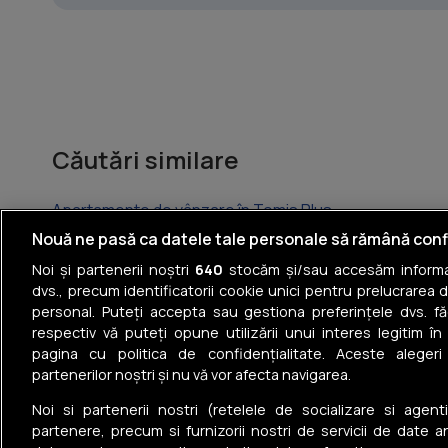
Căutări similare
Apartamente de vânzare în Tomis Plus
Nouă ne pasă ca datele tale personale să rămână conf
Apartamente de vânzare în Central
Noi și partenerii noștri
640
stocăm și/sau accesăm informaț
dvs., precum identificatorii cookie unici pentru prelucrarea 
Apartamente de vânzare în Nord
personal. Puteți accepta sau gestiona preferințele dvs. fă
respectiv vă puteți opune utilizării unui interes legitim 
Apartamente de vânzare în ICIL
pagina cu politica de confidențialitate. Aceste alegeri
partenerilor noștri și nu vă vor afecta navigarea.
Apartamente de vânzare în Tomis III
Noi si partenerii nostri (retelele de socializare si agenti
Apartamente de vânzare în Tomis II
partenere, precum si furnizorii nostri de servicii de date a