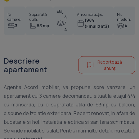
Etaj:
Nr.
Suprafață
An construcție:
Nr.
4
camere:
utilă:
niveluri:
1984
/
3
63 mp
4
(Finalizată)
4
Descriere
Raportează
apartament
anunț
Agentia Acord Imobiliar, va propune spre vanzare, un
apartament cu 3 camere decomandat, situat la etajul 4/4
cu mansarda, cu o suprafata utila de 63mp cu balcon,
dispune de izolatie exterioara. Recent renovat, in afara de
bucatarie si hol. Instalatia electrica si sanitara schimbata.
Se vinde mobilat si utilat. Pentru mai multe detalii, nu ezitati