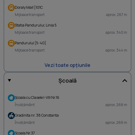
Doraly Mall [101C
Mijloace transport
aprox. 267 m
Statia Pandurului; Linia 5
Mijloace transport
aprox. 340 m
Pandurului [5-40]
Mijloace transport
aprox. 344 m
Vezi toate opțiunile
Școală
Şcoala cu Clasele I-VIII Nr.16
Învățământ
aprox. 268 m
Gradinita nr. 38 Constanta
Învățământ
aprox. 268 m
Scoala Nr.37