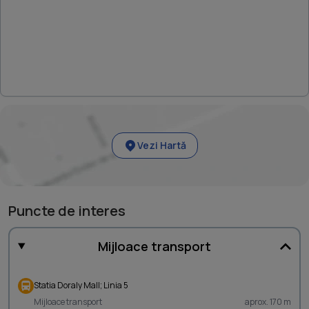
Vezi Hartă
Puncte de interes
Mijloace transport
Statia Doraly Mall; Linia 5
Mijloace transport
aprox. 170 m