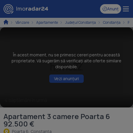
Anunț
Vânzare
Apartamente
Județul Constanța
Constanța
Poa
În acest moment, nu se primesc cereri pentru această
proprietate. Vă sugerăm să verificați alte oferte similare
disponibile.
Vezi anunțuri
4 săptămâni în urmă
Apartament 3 camere Poarta 6
92.500 €
Poarta 6, Constanţa