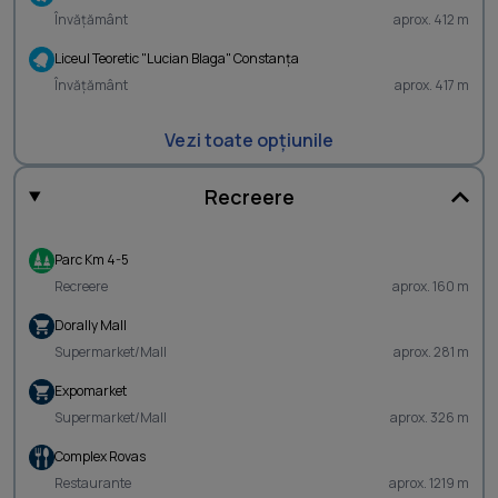
Învățământ
aprox. 412 m
Liceul Teoretic "Lucian Blaga" Constanţa
Învățământ
aprox. 417 m
Vezi toate opțiunile
Recreere
Parc Km 4-5
Recreere
aprox. 160 m
Dorally Mall
Supermarket/Mall
aprox. 281 m
Expomarket
Supermarket/Mall
aprox. 326 m
Complex Rovas
Restaurante
aprox. 1219 m