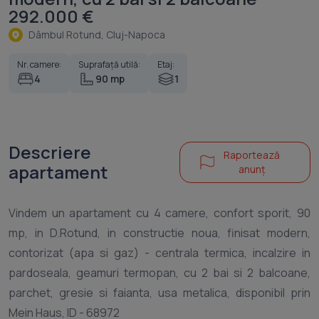
292.000 €
Dâmbul Rotund, Cluj-Napoca
Nr. camere:
Suprafață utilă:
Etaj:
4
90 mp
1
Descriere
Raportează
apartament
anunț
Vindem un apartament cu 4 camere, confort sporit, 90
mp, in D.Rotund, in constructie noua, finisat modern,
contorizat (apa si gaz) - centrala termica, incalzire in
pardoseala, geamuri termopan, cu 2 bai si 2 balcoane,
parchet, gresie si faianta, usa metalica, disponibil prin