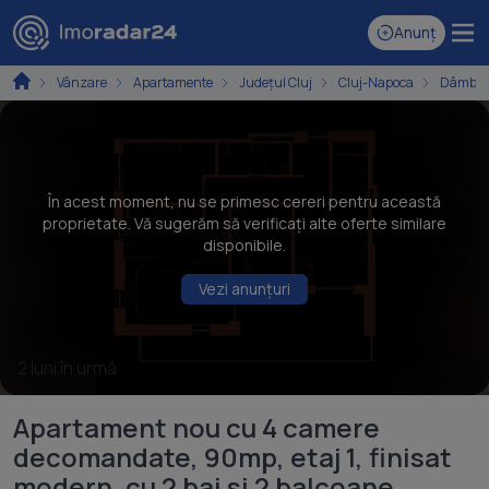
Anunț
Vânzare
Apartamente
Județul Cluj
Cluj-Napoca
Dâmbul
În acest moment, nu se primesc cereri pentru această
proprietate. Vă sugerăm să verificați alte oferte similare
disponibile.
Vezi anunțuri
2 luni în urmă
Apartament nou cu 4 camere
decomandate, 90mp, etaj 1, finisat
modern, cu 2 bai si 2 balcoane