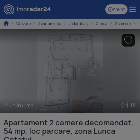
Anunț
Vânzare
Apartamente
Județul Iași
Ciurea
2 camere
13
2 luni în urmă
Apartament 2 camere decomandat,
54 mp, loc parcare, zona Lunca
Cetatui