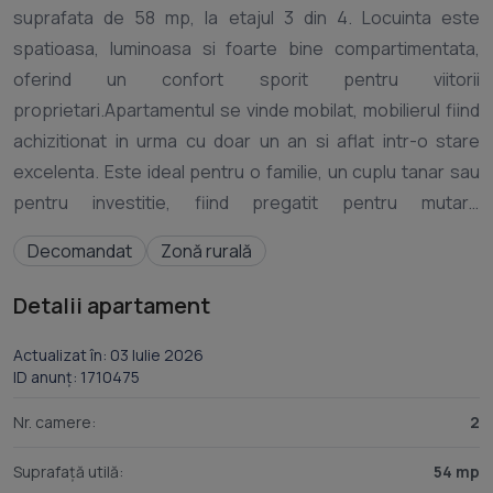
suprafata de 58 mp, la etajul 3 din 4. Locuinta este
spatioasa, luminoasa si foarte bine compartimentata,
oferind un confort sporit pentru viitorii
proprietari.Apartamentul se vinde mobilat, mobilierul fiind
achizitionat in urma cu doar un an si aflat intr-o stare
excelenta. Este ideal pentru o familie, un cuplu tanar sau
pentru investitie, fiind pregatit pentru mutare
imediata.Pozitionarea este un real avantaj, avand in
Decomandat
Zonă rurală
imediata apropiere statii pentru transportul in comun,
hipermarketuri, scoli, gradinite si alte facilitati necesare
Detalii apartament
unui stil de viata confortabil.O proprietate care imbina
perfect spatiul, confortul si accesibilitatea, intr-o zona
Actualizat în: 03 Iulie 2026
ID anunț: 1710475
aflata in continua dezvoltare si foarte cautata. Va astept
Nr. camere:
2
Suprafață utilă:
54 mp