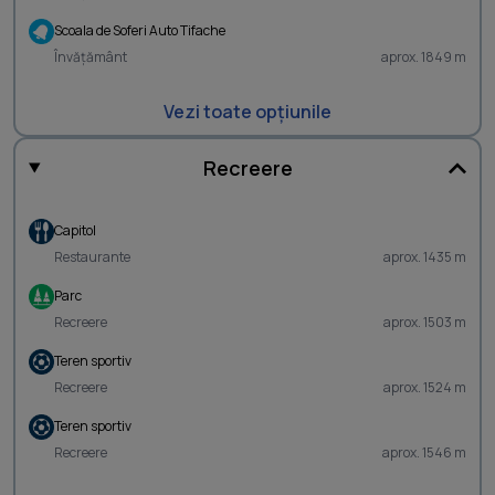
Scoala de Soferi Auto Tifache
Învățământ
aprox. 1849 m
Vezi toate opțiunile
Recreere
Capitol
Restaurante
aprox. 1435 m
Parc
Recreere
aprox. 1503 m
Teren sportiv
Recreere
aprox. 1524 m
Teren sportiv
Recreere
aprox. 1546 m