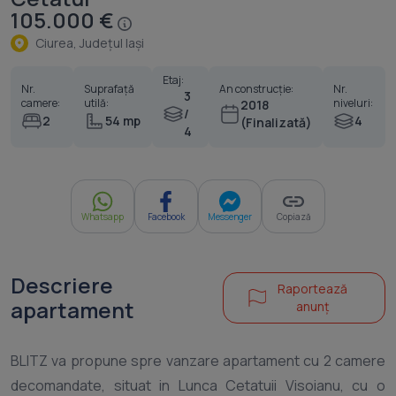
105.000 €
Ciurea, Judeţul Iaşi
Etaj:
Nr.
Suprafață
An construcție:
Nr.
3
camere:
utilă:
niveluri:
2018
/
2
54 mp
4
(Finalizată)
4
Whatsapp
Facebook
Messenger
Copiază
Descriere
Raportează
apartament
anunț
BLITZ va propune spre vanzare apartament cu 2 camere
decomandate, situat in Lunca Cetatuii Visoianu, cu o