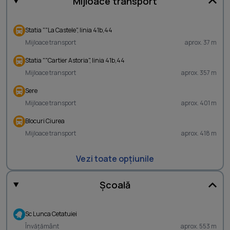
Mijloace transport
Statia ""La Castele", linia 41b,44
Mijloace transport
aprox. 37 m
Statia ""Cartier Astoria", linia 41b,44
Mijloace transport
aprox. 357 m
Sere
Mijloace transport
aprox. 401 m
Blocuri Ciurea
Mijloace transport
aprox. 418 m
Vezi toate opțiunile
Școală
Sc Lunca Cetatuiei
Învățământ
aprox. 553 m