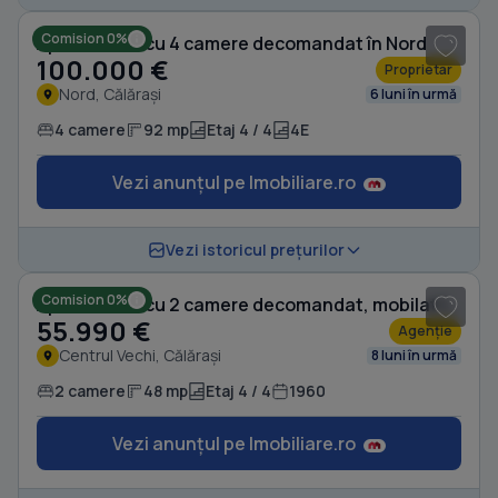
Comision 0%
Apartament cu 4 camere decomandat în Nord
100.000 €
Proprietar
Nord, Călărași
6 luni în urmă
4 camere
92 mp
Etaj 4 / 4
4E
Vezi anunțul pe Imobiliare.ro
1
/ 8
Vezi istoricul prețurilor
Comision 0%
Apartament cu 2 camere decomandat, mobilat în Centrul Vechi
55.990 €
Agenție
Centrul Vechi, Călărași
8 luni în urmă
2 camere
48 mp
Etaj 4 / 4
1960
Vezi anunțul pe Imobiliare.ro