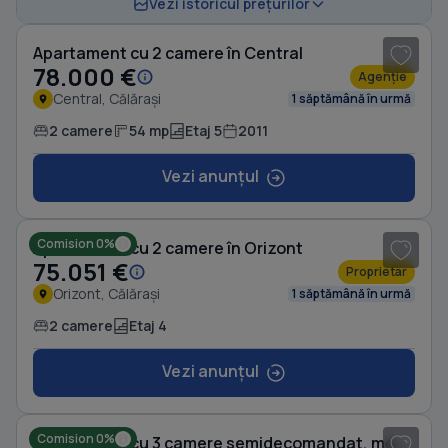
1
/ 7
Vezi istoricul prețurilor
Apartament cu 2 camere în Central
78.000 €
Agenție
Central, Călărași
1 săptămână în urmă
2 camere
54 mp
Etaj 5
2011
Vezi anunțul
1
/ 2
Comision 0%
Apartament cu 2 camere în Orizont
75.051 €
Proprietar
Orizont, Călărași
1 săptămână în urmă
2 camere
Etaj 4
Vezi anunțul
1
/ 15
Comision 0%
Apartament cu 3 camere semidecomandat, mobilat în Orizont