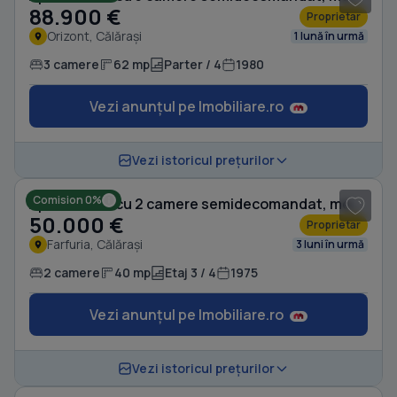
88.900 €
Proprietar
Orizont, Călărași
1 lună în urmă
3 camere
62 mp
Parter / 4
1980
Vezi anunțul pe Imobiliare.ro
1
/ 7
Vezi istoricul prețurilor
Comision 0%
Apartament cu 2 camere semidecomandat, mobilat în Farfuria
50.000 €
Proprietar
Farfuria, Călărași
3 luni în urmă
2 camere
40 mp
Etaj 3 / 4
1975
Vezi anunțul pe Imobiliare.ro
1
/ 13
Vezi istoricul prețurilor