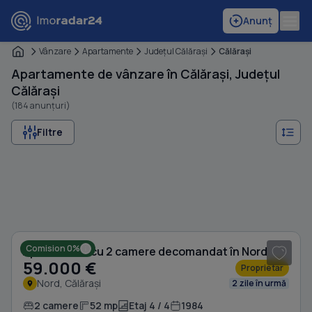
Anunț
Vânzare
Apartamente
Judeţul Călăraşi
Călăraşi
Apartamente de vânzare în Călărași, Județul
Călărași
(184 anunțuri)
Filtre
1
/ 13
Comision 0%
Apartament cu 2 camere decomandat în Nord
59.000 €
Proprietar
Nord, Călărași
2 zile în urmă
2 camere
52 mp
Etaj 4 / 4
1984