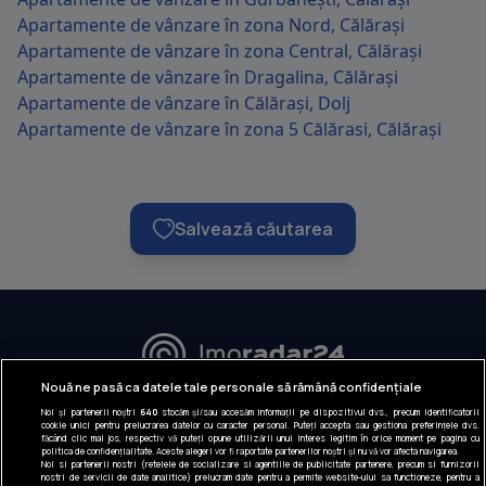
Apartamente de vânzare în zona Nord, Călărași
Apartamente de vânzare în zona Central, Călărași
Apartamente de vânzare în Dragalina, Călărași
Apartamente de vânzare în Călărași, Dolj
Apartamente de vânzare în zona 5 Călărasi, Călărași
Salvează căutarea
URMĂREȘTE-NE:
Nouă ne pasă ca datele tale personale să rămână confidențiale
Noi și partenerii noștri
640
stocăm și/sau accesăm informații pe dispozitivul dvs., precum identificatorii
INFORMAȚII COMPANIE
cookie unici pentru prelucrarea datelor cu caracter personal. Puteți accepta sau gestiona preferințele dvs.
făcând clic mai jos, respectiv vă puteți opune utilizării unui interes legitim în orice moment pe pagina cu
politica de confidențialitate. Aceste alegeri vor fi raportate partenerilor noștri și nu vă vor afecta navigarea.
Despre noi
Noi si partenerii nostri (retelele de socializare si agentiile de publicitate partenere, precum si furnizorii
nostri de servicii de date analitice) prelucram date pentru a permite website-ului sa functioneze, pentru a