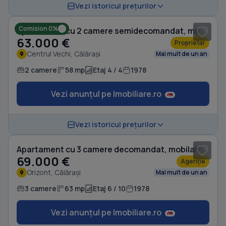
1
/ 7
Vezi istoricul prețurilor
Comision 0%
Apartament cu 2 camere semidecomandat, mobilat în Centrul Vechi
63.000 €
Proprietar
Centrul Vechi, Călărași
Mai mult de un an
2 camere
58 mp
Etaj 4 / 4
1978
Vezi anunțul pe Imobiliare.ro
1
/ 12
Vezi istoricul prețurilor
Apartament cu 3 camere decomandat, mobilat în Orizont
69.000 €
Agenție
Orizont, Călărași
Mai mult de un an
3 camere
63 mp
Etaj 6 / 10
1978
Vezi anunțul pe Imobiliare.ro