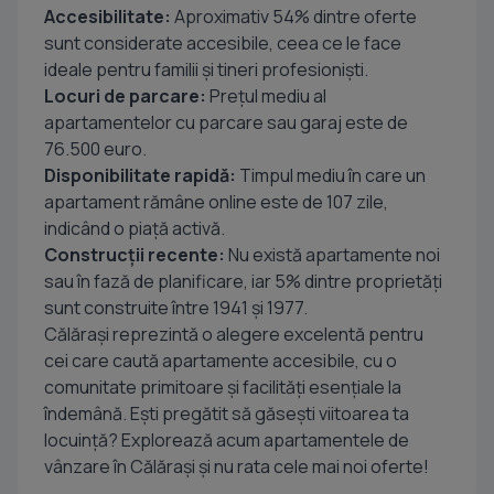
Accesibilitate:
Aproximativ 54% dintre oferte
sunt considerate accesibile, ceea ce le face
ideale pentru familii și tineri profesioniști.
Locuri de parcare:
Prețul mediu al
apartamentelor cu parcare sau garaj este de
76.500 euro.
Disponibilitate rapidă:
Timpul mediu în care un
apartament rămâne online este de 107 zile,
indicând o piață activă.
Construcții recente:
Nu există apartamente noi
sau în fază de planificare, iar 5% dintre proprietăți
sunt construite între 1941 și 1977.
Călărași reprezintă o alegere excelentă pentru
cei care caută apartamente accesibile, cu o
comunitate primitoare și facilități esențiale la
îndemână. Ești pregătit să găsești viitoarea ta
locuință? Explorează acum apartamentele de
vânzare în Călărași și nu rata cele mai noi oferte!