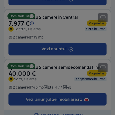
1
/ 8
Comision 0%
Apartament cu 2 camere în Central
7.977 €
Proprietar
Central, Călărași
3 zile în urmă
2 camere
39 mp
Vezi anunțul
1
/ 16
Comision 0%
Apartament cu 2 camere semidecomandat, mobilat în Nord
40.000 €
Proprietar
Nord, Călărași
3 săptămâni în urmă
2 camere
46 mp
Etaj 4 / 4
4E
Vezi anunțul pe Imobiliare.ro
1
/ 16
Vezi istoricul prețurilor