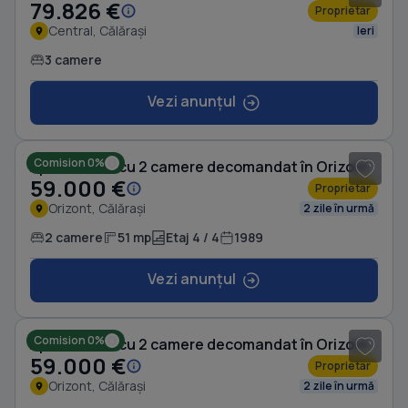
79.826 €
Proprietar
Central, Călărași
Ieri
3 camere
Vezi anunțul
1
/ 13
Comision 0%
Apartament cu 2 camere decomandat în Orizont
59.000 €
Proprietar
Orizont, Călărași
2 zile în urmă
2 camere
51 mp
Etaj 4 / 4
1989
Vezi anunțul
1
/ 13
Comision 0%
Apartament cu 2 camere decomandat în Orizont
59.000 €
Proprietar
Orizont, Călărași
2 zile în urmă