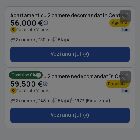
Apartament cu 2 camere decomandat în Central
56.000 €
Agenție
Central, Călărași
Ieri
2 camere
50 mp
Etaj 4
Vezi anunțul
1
/ 5
Comision 0%
Apartament cu 2 camere nedecomandat în Central
59.500 €
Proprietar
Central, Călărași
Ieri
2 camere
48 mp
Etaj 4
1977 (Finalizată)
Vezi anunțul