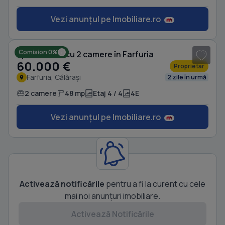
Vezi anunțul pe Imobiliare.ro
Comision 0%
Apartament cu 2 camere în Farfuria
60.000 €
Proprietar
Farfuria, Călărași
2 zile în urmă
2 camere
48 mp
Etaj 4 / 4
4E
Vezi anunțul pe Imobiliare.ro
Activează notificările
pentru a fi la curent cu cele
mai noi anunțuri imobiliare.
Activează Notificările
1
/ 8