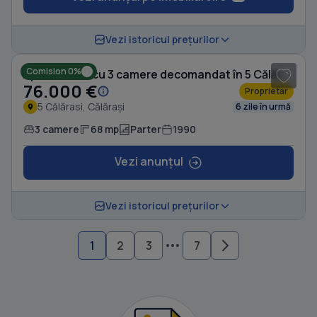
1
/ 7
Vezi istoricul prețurilor
Comision 0%
Apartament cu 3 camere decomandat în 5 Călărasi
76.000 €
Proprietar
5 Călărasi, Călărași
6 zile în urmă
3 camere
68 mp
Parter
1990
Vezi anunțul
Vezi istoricul prețurilor
1
2
3
7