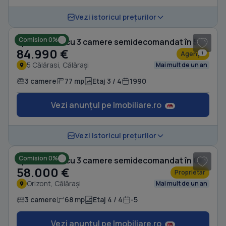
1
/ 11
Vezi istoricul prețurilor
Comision 0%
Apartament cu 3 camere semidecomandat în 5 Călărasi
84.990 €
Agenție
1
5 Călărasi, Călărași
Mai mult de un an
3 camere
77 mp
Etaj 3 / 4
1990
Vezi anunțul pe Imobiliare.ro
Vezi istoricul prețurilor
Comision 0%
Apartament cu 3 camere semidecomandat în Orizont
58.000 €
Proprietar
Orizont, Călărași
Mai mult de un an
3 camere
68 mp
Etaj 4 / 4
-5
Vezi anunțul pe Imobiliare.ro