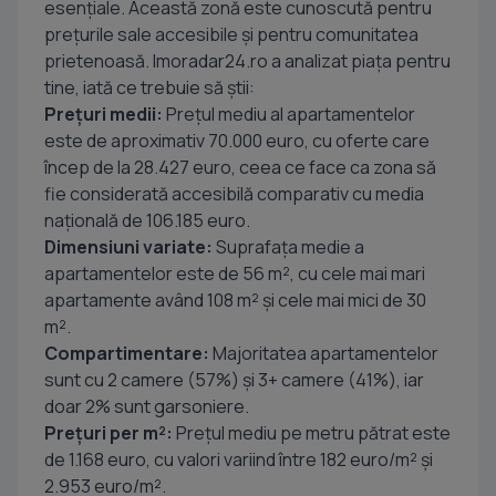
esențiale. Această zonă este cunoscută pentru
prețurile sale accesibile și pentru comunitatea
prietenoasă. Imoradar24.ro a analizat piața pentru
tine, iată ce trebuie să știi:
Prețuri medii:
Prețul mediu al apartamentelor
este de aproximativ 70.000 euro, cu oferte care
încep de la 28.427 euro, ceea ce face ca zona să
fie considerată accesibilă comparativ cu media
națională de 106.185 euro.
Dimensiuni variate:
Suprafața medie a
apartamentelor este de 56 m², cu cele mai mari
apartamente având 108 m² și cele mai mici de 30
m².
Compartimentare:
Majoritatea apartamentelor
sunt cu 2 camere (57%) și 3+ camere (41%), iar
doar 2% sunt garsoniere.
Prețuri per m²:
Prețul mediu pe metru pătrat este
de 1.168 euro, cu valori variind între 182 euro/m² și
2.953 euro/m².