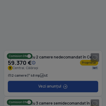
1
/ 5
Comision 0%
Apartament cu 2 camere nedecomandat în Central
59.370 €
Proprietar
Central, Călărași
Ieri
2 camere
48 mp
4E
Vezi anunțul
1
/ 7
Comision 0%
Apartament cu 3 camere semidecomandat în Central