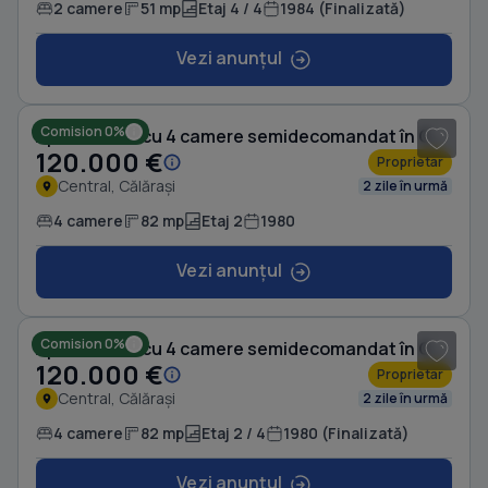
2 camere
51 mp
Etaj 4 / 4
1984 (Finalizată)
Vezi anunțul
1
/ 14
Comision 0%
Apartament cu 4 camere semidecomandat în Central
120.000 €
Proprietar
Central, Călărași
2 zile în urmă
4 camere
82 mp
Etaj 2
1980
Vezi anunțul
1
/ 14
Comision 0%
Apartament cu 4 camere semidecomandat în Central
120.000 €
Proprietar
Central, Călărași
2 zile în urmă
4 camere
82 mp
Etaj 2 / 4
1980 (Finalizată)
Vezi anunțul