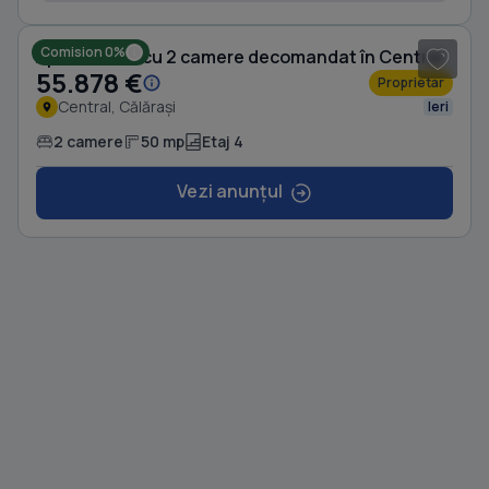
Comision 0%
Apartament cu 2 camere decomandat în Central
55.878 €
Proprietar
Central, Călărași
Ieri
2 camere
50 mp
Etaj 4
Vezi anunțul
1
/ 8