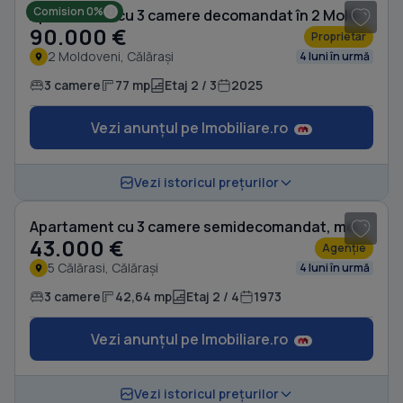
Comision 0%
Apartament cu 3 camere decomandat în 2 Moldoveni
90.000 €
Proprietar
2 Moldoveni, Călărași
4 luni în urmă
3 camere
77 mp
Etaj 2 / 3
2025
Vezi anunțul pe Imobiliare.ro
1
/ 9
Vezi istoricul prețurilor
Apartament cu 3 camere semidecomandat, mobilat în 5 Călărasi
43.000 €
Agenție
5 Călărasi, Călărași
4 luni în urmă
3 camere
42,64 mp
Etaj 2 / 4
1973
Vezi anunțul pe Imobiliare.ro
1
/ 16
Vezi istoricul prețurilor