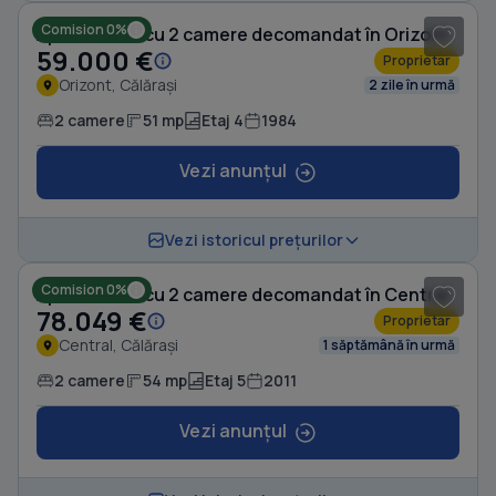
Comision 0%
Apartament cu 2 camere decomandat în Orizont
59.000 €
Proprietar
Orizont, Călărași
2 zile în urmă
2 camere
51 mp
Etaj 4
1984
Vezi anunțul
1
/ 7
Vezi istoricul prețurilor
Comision 0%
Apartament cu 2 camere decomandat în Central
78.049 €
Proprietar
Central, Călărași
1 săptămână în urmă
2 camere
54 mp
Etaj 5
2011
Vezi anunțul