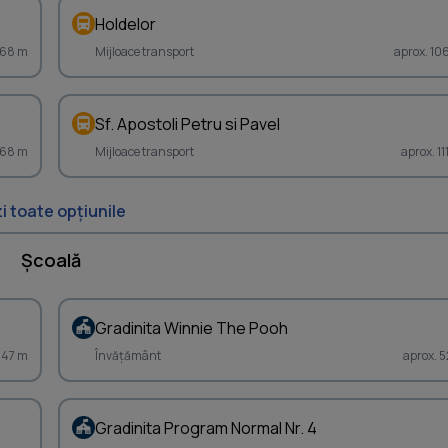
Holdelor
868 m
Mijloace transport
aprox. 10
Sf. Apostoli Petru si Pavel
068 m
Mijloace transport
aprox. 1
i toate opțiunile
Școală
Gradinita Winnie The Pooh
347 m
Învățământ
aprox. 5
Gradinita Program Normal Nr. 4