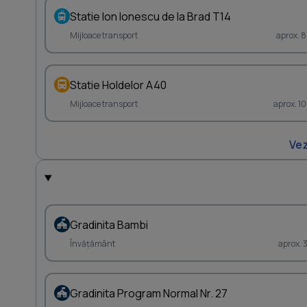
Statie Ion Ionescu de la Brad T14
Mijloace transport
aprox. 
Statie Holdelor A40
Mijloace transport
aprox. 1
Vez
Gradinita Bambi
Învățământ
aprox. 
Gradinita Program Normal Nr. 27