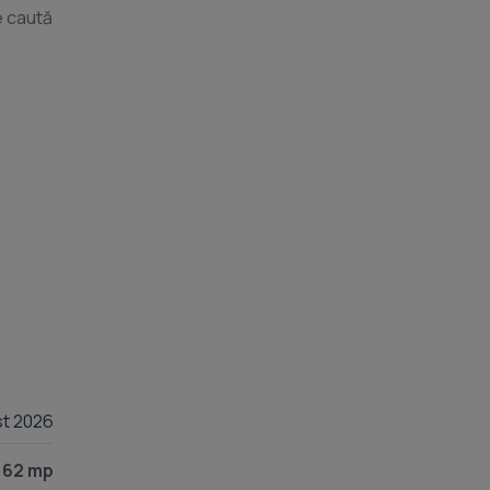
e caută
st 2026
62 mp