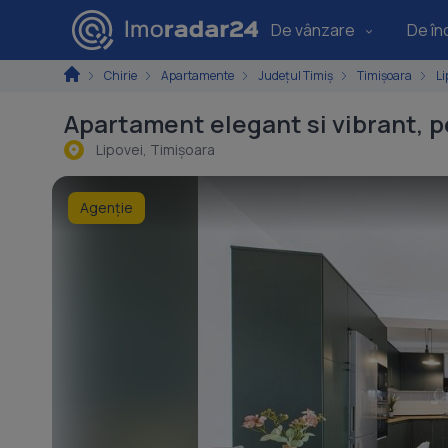
De vânzare
De înc
Chirie
Apartamente
Județul Timiș
Timișoara
Li
Apartament elegant si vibrant, pe
Lipovei, Timişoara
Agenție