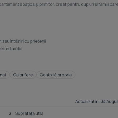
artament spațios și primitor, creat pentru cupluri și familii car
 sau întâlniri cu prietenii
ri în familie
ă
onat
Calorifere
Centrală proprie
din familie
Actualizat în: 04 Augu
3
Suprafață utilă: