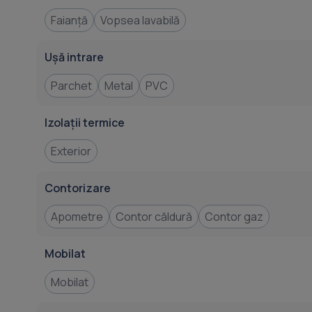
Faianță
Vopsea lavabilă
Ușă intrare
Parchet
Metal
PVC
Izolații termice
Exterior
Contorizare
Apometre
Contor căldură
Contor gaz
Mobilat
Mobilat