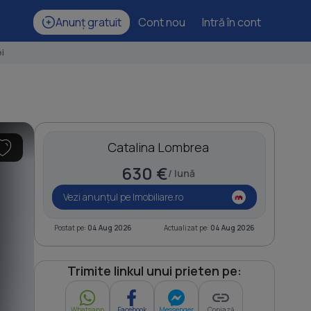
Anunț gratuit
Cont nou
Intră în cont
i
Catalina Lombrea
630 €
/ lună
Vezi anunțul pe Imobiliare.ro
Postat pe:
04 Aug 2026
Actualizat pe:
04 Aug 2026
Trimite linkul unui prieten pe:
Whatsapp
Facebook
Messenger
Copiază