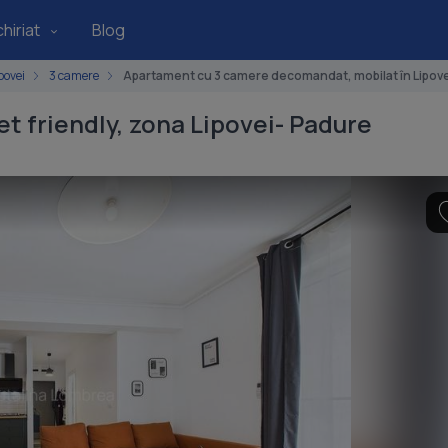
hiriat
Blog
povei
3 camere
Apartament cu 3 camere decomandat, mobilat în Lipove
t friendly, zona Lipovei- Padure