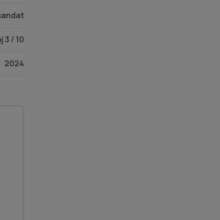
andat
j 3 / 10
2024