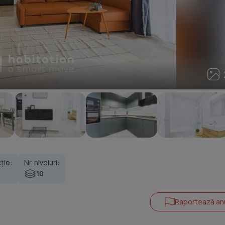
2
ție:
Nr. niveluri:
10
Raportează an