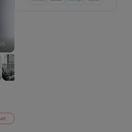
6
26
unț