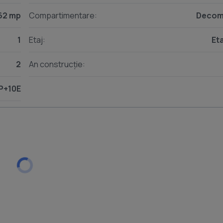
gie bună
62 mp
Compartimentare:
Decom
ape
1
Etaj:
Eta
– conectivitate excelentă
2
An construcție:
P+10E