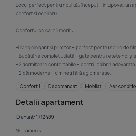
Locul perfect pentru noul tău început – în Lipovei, un ap
confort și echilibru.
Confortul pe care îl meriți:
-Living elegant și primitor – perfect pentru serile de film
- Bucătărie complet utilată – gata pentru rețete noi și se
- 2 dormitoare confortabile – pentru odihnă adevărată
- 2 băi moderne – dimineți fără aglomerație
- Terasă generoasă – un colț de relaxare după o zi plin
Confort 1
Decomandat
Mobilat
Aer condiți
- Loc de parcare inclus – mereu la dispoziția ta
- Pet friendly – pentru că și prietenul blănos face parte 
Detalii apartament
ID anunț: 1712489
📍 Zona Lipovei – unde ai tot ce-ți trebuie:
Nr. camere: