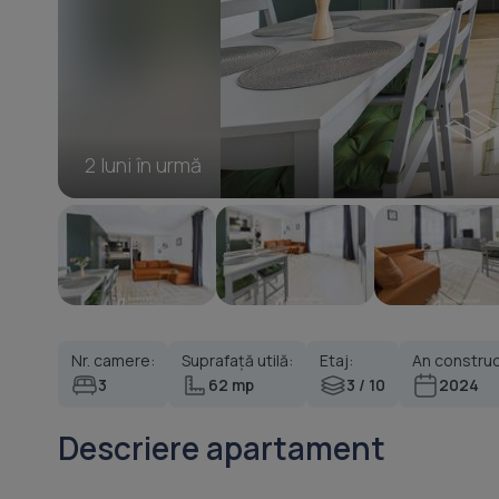
2 luni în urmă
Nr. camere:
Suprafață utilă:
Etaj:
An construc
3
62 mp
3 / 10
2024
Descriere apartament