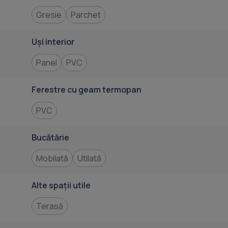
Gresie
Parchet
Uși interior
Panel
PVC
Ferestre cu geam termopan
PVC
Bucătărie
Mobilată
Utilată
Alte spații utile
Terasă