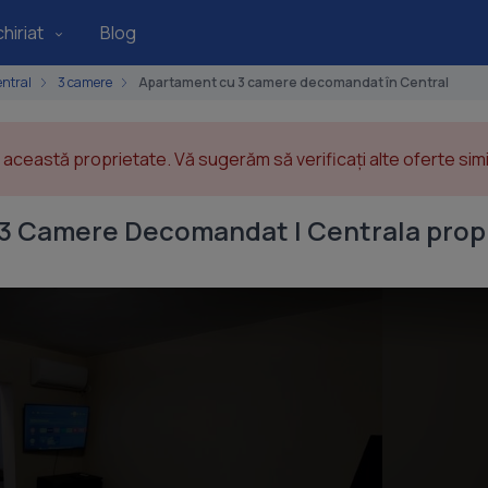
hiriat
Blog
ntral
3 camere
Apartament cu 3 camere decomandat în Central
această proprietate. Vă sugerăm să verificați alte oferte simil
 3 Camere Decomandat | Centrala prop