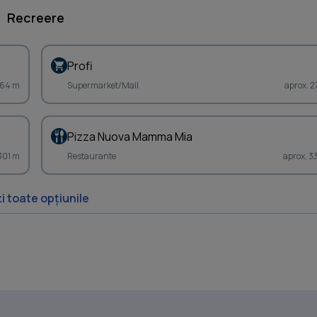
Recreere
Profi
264 m
Supermarket/Mall
aprox. 2
Pizza Nuova Mamma Mia
 301 m
Restaurante
aprox. 3
i toate opțiunile