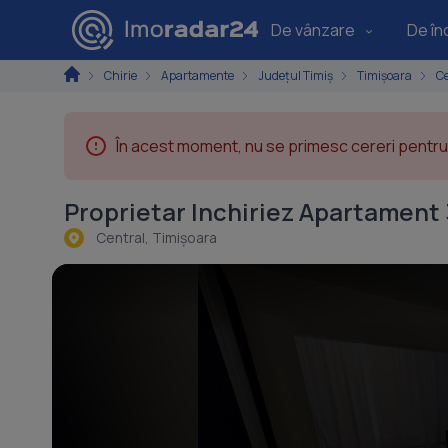
De vânzare
De înc
Chirie
Apartamente
Județul Timiș
Timișoara
Ce
În acest moment, nu se primesc cereri pentru 
Proprietar Inchiriez Apartament
Central, Timişoara