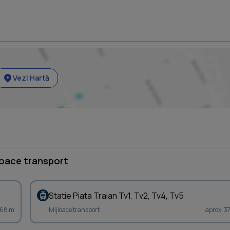
Vezi Hartă
loace transport
Statie Piata Traian Tv1, Tv2, Tv4, Tv5
368 m
Mijloace transport
aprox. 3