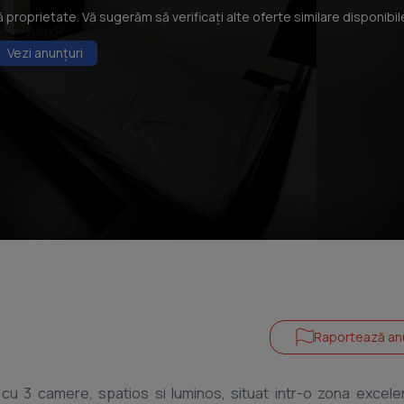
roprietate. Vă sugerăm să verificați alte oferte similare disponibil
Vezi anunțuri
Raportează an
u 3 camere, spatios si luminos, situat intr-o zona excele