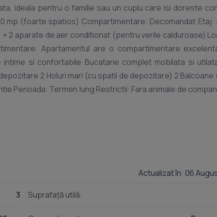
ta, ideala pentru o familie sau un cuplu care isi doreste con
la: 90 mp (foarte spatios) Compartimentare: Decomandat Etaj: 
 + 2 aparate de aer conditionat (pentru verile calduroase) Lo
rtimentare: Apartamentul are o compartimentare excelenta
intime si confortabile Bucatarie complet mobilata si utilat
epozitare 2 Holuri mari (cu spatii de depozitare) 2 Balcoane 
ntie Perioada: Termen lung Restrictii: Fara animale de compan
Actualizat în: 06 Augu
3
Suprafață utilă: