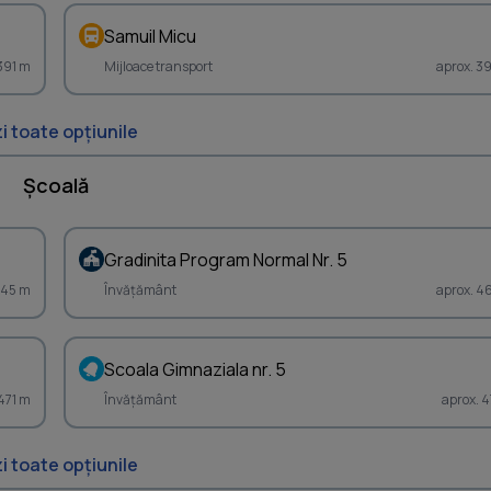
Samuil Micu
 391 m
Mijloace transport
aprox. 3
i toate opțiunile
Școală
Gradinita Program Normal Nr. 5
445 m
Învățământ
aprox. 4
Scoala Gimnaziala nr. 5
 471 m
Învățământ
aprox. 4
i toate opțiunile