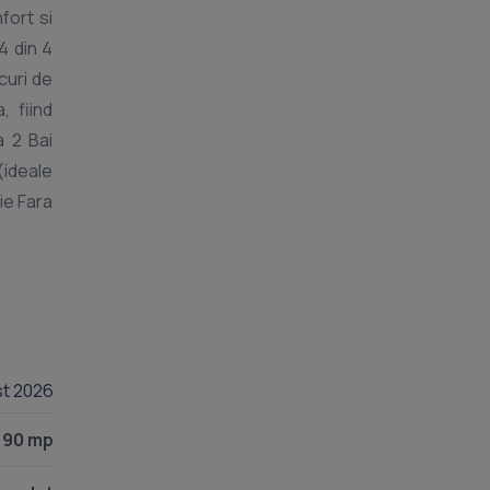
fort si
4 din 4
curi de
, fiind
a 2 Bai
(ideale
ie Fara
st 2026
90 mp