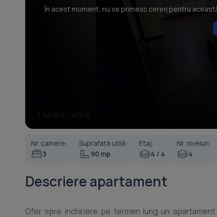
În acest moment, nu se primesc cereri pentru această p
1 lună în urmă
Nr. camere:
Suprafață utilă:
Etaj:
Nr. niveluri:
3
90 mp
4 / 4
4
Descriere apartament
Ofer spre inchiriere pe termen lung un apartament c