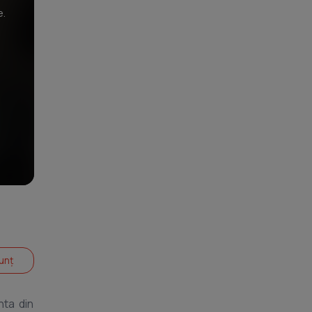
e.
unț
nta din