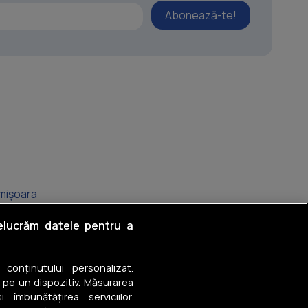
Abonează-te!
imișoara
povei
relucrăm datele pentru a
rocului
a conținutului personalizat.
Complex Studențesc
 pe un dispozitiv. Măsurarea
 îmbunătățirea serviciilor.