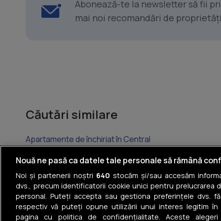
Abonează-te la newsletter să fii p
mai noi recomandări de proprietăți ș
Căutări similare
Apartamente de închiriat în Central
Apartamente de închiriat în Circumvalațiunii
Nouă ne pasă ca datele tale personale să rămână conf
Noi și partenerii noștri
640
stocăm și/sau accesăm informaț
Apartamente de închiriat în Aradului
dvs., precum identificatorii cookie unici pentru prelucrarea 
personal. Puteți accepta sau gestiona preferințele dvs. fă
Apartamente de închiriat în Șagului
respectiv vă puteți opune utilizării unui interes legitim 
pagina cu politica de confidențialitate. Aceste alegeri