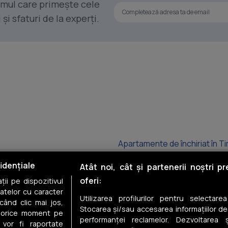
rimul care primește cele
i sfaturi de la experți.
Apartamente de închiriat în T
Apartamente de închiriat în Li
idențiale
Atât noi, cât și partenerii noștri p
oferi:
ii pe dispozitivul
Apartamente de închiriat în Gi
datelor cu caracter
Utilizarea profilurilor pentru selectare
când clic mai jos,
Apartamente de închiriat în 
Stocarea și/sau accesarea informațiilor de
în orice moment pe
performanței reclamelor. Dezvoltarea și
 vor fi raportate