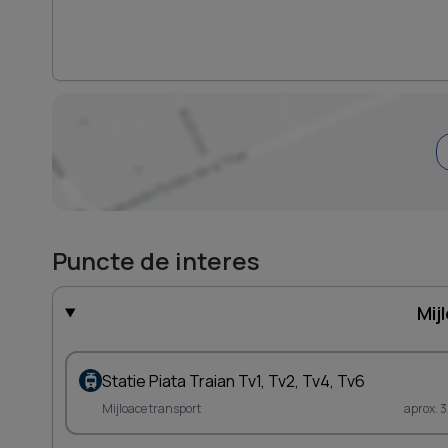
Puncte de interes
Mij
Statie Piata Traian Tv1, Tv2, Tv4, Tv6
Mijloace transport
aprox. 