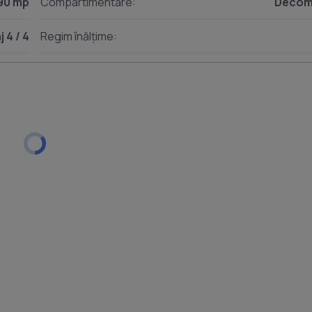
90 mp
Compartimentare:
Decom
j 4 / 4
Regim înălțime: