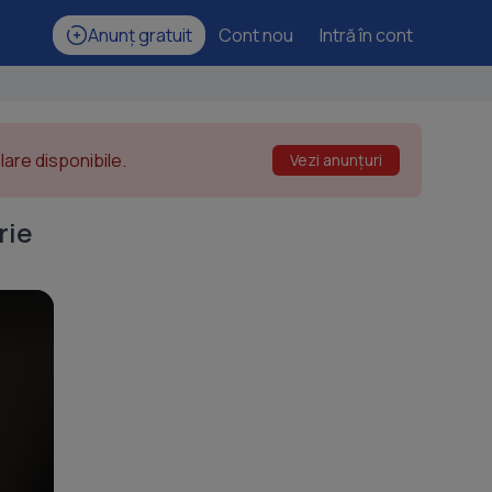
Anunț gratuit
Cont nou
Intră în cont
are disponibile.
Vezi anunțuri
rie