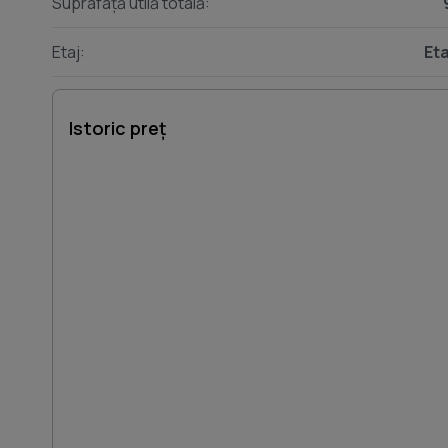
Suprafață utilă totală:
Etaj:
Eta
Istoric preț