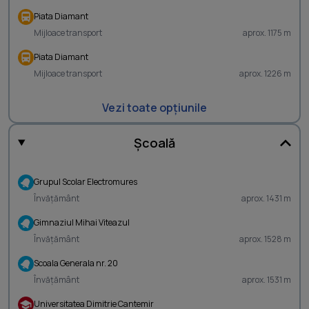
Piata Diamant
Mijloace transport
aprox. 1175 m
Piata Diamant
Mijloace transport
aprox. 1226 m
Vezi toate opțiunile
Școală
Grupul Scolar Electromures
Învățământ
aprox. 1431 m
Gimnaziul Mihai Viteazul
Învățământ
aprox. 1528 m
Scoala Generala nr. 20
Învățământ
aprox. 1531 m
Universitatea Dimitrie Cantemir