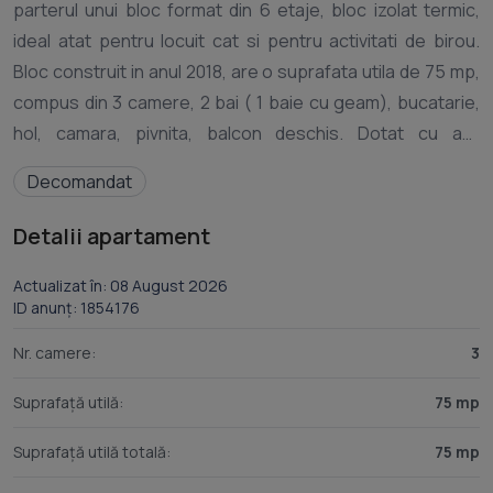
parterul unui bloc format din 6 etaje, bloc izolat termic,
ideal atat pentru locuit cat si pentru activitati de birou.
Bloc construit in anul 2018, are o suprafata utila de 75 mp,
compus din 3 camere, 2 bai ( 1 baie cu geam), bucatarie,
hol, camara, pivnita, balcon deschis. Dotat cu aer
conditionat, centrala termica, geamuri termopan, usa
Decomandat
metalica la intrare, gresie, faianta, parchet melaminat.
Dispune si de 2 locuri de parcare, inclus in pret. Se
Detalii apartament
inchiriaza mobilat si utilat partial (bucataria si baia
mobilata), la pretul de 490 Euro/luna. In cazul inchirierii prin
Actualizat în: 08 August 2026
ID anunț: 1854176
agentia noastra se va percepe un comision de 50 % din
valoarea unei chirii lunare. Pentru mai multe informatii ne
Nr. camere:
3
puteti contacta la numerele de telefon: (folosesti
Suprafață utilă:
75 mp
formularul de contact) Ramona Constantin sau (folosesti
formularul de contact) Horatiu Farcas. Cu stima, Echipa
Suprafață utilă totală:
75 mp