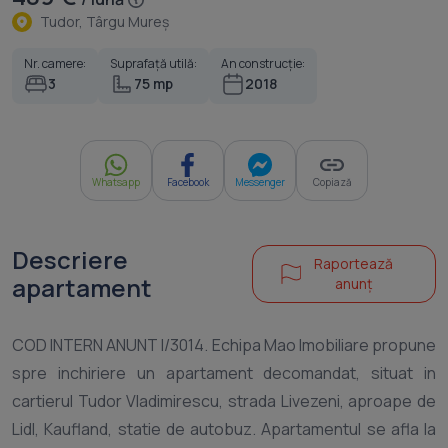
Tudor, Târgu Mureş
Nr. camere:
Suprafață utilă:
An construcție:
3
75 mp
2018
Whatsapp
Facebook
Messenger
Copiază
Descriere
Raportează
apartament
anunț
COD INTERN ANUNT I/3014. Echipa Mao Imobiliare propune
spre inchiriere un apartament decomandat, situat in
cartierul Tudor Vladimirescu, strada Livezeni, aproape de
Lidl, Kaufland, statie de autobuz. Apartamentul se afla la