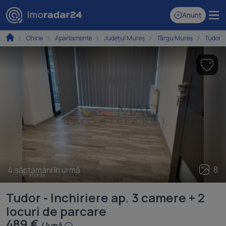
Anunț
Chirie
Apartamente
Județul Mureș
Târgu Mureș
Tudor
8
4 săptămâni în urmă
Tudor - Inchiriere ap. 3 camere + 2
locuri de parcare
489 €
/ lună