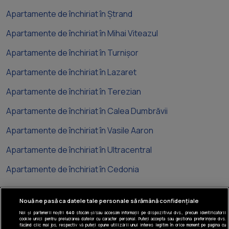
Apartamente de închiriat în Ștrand
Apartamente de închiriat în Mihai Viteazul
Apartamente de închiriat în Turnișor
Apartamente de închiriat în Lazaret
Apartamente de închiriat în Terezian
Apartamente de închiriat în Calea Dumbrăvii
Apartamente de închiriat în Vasile Aaron
Apartamente de închiriat în Ultracentral
Apartamente de închiriat în Cedonia
Nouă ne pasă ca datele tale personale să rămână confidențiale
Noi și partenerii noștri
640
stocăm și/sau accesăm informații pe dispozitivul dvs., precum identificatorii
cookie unici pentru prelucrarea datelor cu caracter personal. Puteți accepta sau gestiona preferințele dvs.
Tel: +40 374 40 44 99
făcând clic mai jos, respectiv vă puteți opune utilizării unui interes legitim în orice moment pe pagina cu