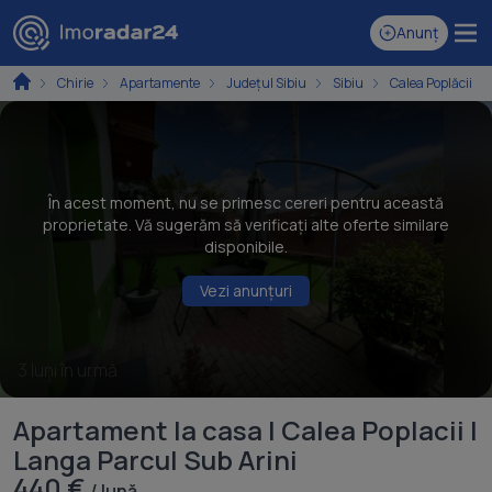
Anunț
Chirie
Apartamente
Județul Sibiu
Sibiu
Calea Poplăcii
În acest moment, nu se primesc cereri pentru această
proprietate. Vă sugerăm să verificați alte oferte similare
disponibile.
Vezi anunțuri
3 luni în urmă
Apartament la casa | Calea Poplacii |
Langa Parcul Sub Arini
440 €
/ lună