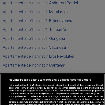
Apartamente de închiriat în Apărătorii Patriei
Apartamente de închiriat în Metalurgiei
Apartamente de închiriat în Brâncoveanu
Apartamente de închiriat în Timpuri Noi
Apartamente de închiriat în Giurgiului
Apartamente de închiriat în Văcăresti
Apartamente de închiriat în Eroii Revoluției
Apartamente de închiriat în Cantemir
Nouă ne pasă ca datele tale personale să rămână confidențiale
Noi și partenerii noștri
640
stocăm și/sau accesăm informații pe dispozitivul dvs., precum identificatorii
cookie unici pentru prelucrarea datelor cu caracter personal. Puteți accepta sau gestiona preferințele dvs.
Tel: +40 374 40 44 99
făcând clic mai jos, respectiv vă puteți opune utilizării unui interes legitim în orice moment pe pagina cu
politica de confidențialitate. Aceste alegeri vor fi raportate partenerilor noștri și nu vă vor afecta navigarea.
Iride Business Park, Bld. Dimitrie
Noi si partenerii nostri (retelele de socializare si agentiile de publicitate partenere, precum si furnizorii
nostri de servicii de date analitice) prelucram date pentru a permite website-ului sa functioneze, pentru a
Pompeiu 9-9A, Clădirea B2B, 020335,
personaliza continutul si anunturile publicitare afisate in functie de interesele si/sau profilul dvs., pentru a va
oferi functionalitati aferente retelelor de socializare si pentru a analiza traficul pe website. Beneficiati de