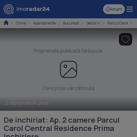
Anunț
Chirie
Apartamente
București
Sector 4
Parcul Carol
Proprietate publicată fără poze.
Cere poze vânzătorului
3 săptămâni în urmă
De inchiriat: Ap. 2 camere Parcul
Carol Central Residence Prima
Inchiriere