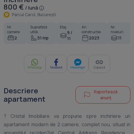
800 €
/ lună
Parcul Carol, Bucureşti
Nr.
Suprafață
Etaj:
An
Nr.
camere:
utilă:
construcție:
niveluri:
9 /
2
51 mp
2023
11
11
Whatsapp
Facebook
Messenger
Copiază
Descriere
Raportează
apartament
anunț
? Cristal Imobiliare va propune spre inchiriere un
apartament modern de 2 camere, complet nou, situat in
ansamblul reziden?ial Central Address Residence .