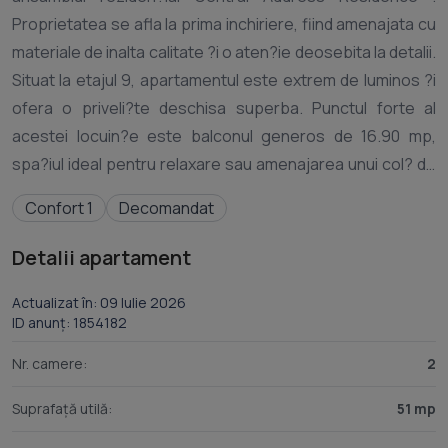
Proprietatea se afla la prima inchiriere, fiind amenajata cu
materiale de inalta calitate ?i o aten?ie deosebita la detalii.
Situat la etajul 9, apartamentul este extrem de luminos ?i
ofera o priveli?te deschisa superba. Punctul forte al
acestei locuin?e este balconul generos de 16.90 mp,
spa?iul ideal pentru relaxare sau amenajarea unui col? de
lectura in aer liber. ? Dotari ?i facilita?i premium: Confort
Confort 1
Decomandat
termic: Centrala termica proprie, incalzire prin calorifere ?
i aparat de aer condi?ionat. Electrocasnice moderne:
Detalii apartament
Complet mobilat ?i utilat, incluzand ma?ina de spalat vase,
frigider, plita, cuptor ?i ma?ina de spalat rufe. Toutul este
Actualizat în: 09 Iulie 2026
ID anunț: 1854182
absolut nou, modern ?i pregatit pentru mutare imediata.
Conexiuni ?i transport (loca?ie strategica): Sta?ie de
Nr. camere:
2
tramvai la doar 3 minute de mers pe jos (liniile 25, 10). Sta?
Suprafață utilă:
51 mp
ie de autobuz la 2 minute (linia 117). Acces rapid catre sta?
ia de metrou Academia Militara (doar 5 sta?ii de tramvai).