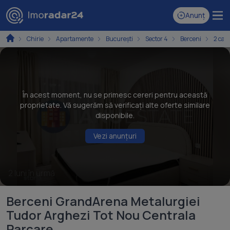
Anunț
Chirie
Apartamente
București
Sector 4
Berceni
2 cam
În acest moment, nu se primesc cereri pentru această
proprietate. Vă sugerăm să verificați alte oferte similare
disponibile.
Vezi anunțuri
2 luni în urmă
Berceni GrandArena Metalurgiei
Tudor Arghezi Tot Nou Centrala
Parcare