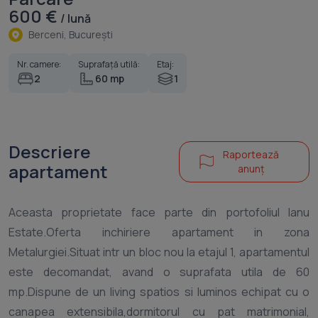
600 €
/ lună
Berceni, Bucureşti
Nr. camere:
Suprafață utilă:
Etaj:
2
60 mp
1
Descriere
Raportează
apartament
anunț
Aceasta proprietate face parte din portofoliul Ianu
Estate.Oferta inchiriere apartament in zona
Metalurgiei.Situat intr un bloc nou la etajul 1, apartamentul
este decomandat, avand o suprafata utila de 60
mp.Dispune de un living spatios si luminos echipat cu o
canapea extensibila,dormitorul cu pat matrimonial,