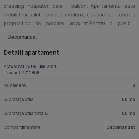
dressing incapator, baie + balcon. Apartamentul este
mobilat si utilat complet modern, dispune de centrala
proprie.Loc de parcare asigurat.Pentru o posibila
vizionare, detalii sau oferte similare, nu ezitati sa ma
.
Decomandat
Detalii apartament
Actualizat în: 09 Iulie 2026
ID anunț: 1712868
Nr. camere:
2
Suprafață utilă:
60 mp
Suprafață utilă totală:
60 mp
Compartimentare:
Decomandat