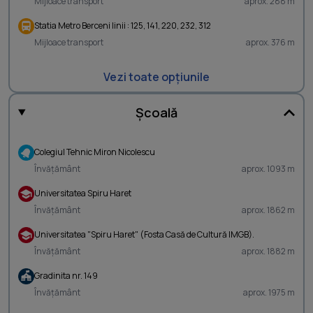
Mijloace transport
aprox. 288 m
Statia Metro Berceni linii : 125, 141, 220, 232, 312
Mijloace transport
aprox. 376 m
Vezi toate opțiunile
Școală
Colegiul Tehnic Miron Nicolescu
Învățământ
aprox. 1093 m
Universitatea Spiru Haret
Învățământ
aprox. 1862 m
Universitatea "Spiru Haret" (Fosta Casă de Cultură IMGB).
Învățământ
aprox. 1882 m
Gradinita nr. 149
Învățământ
aprox. 1975 m