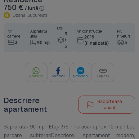
750 €
/ lună
Ozana, Bucureşti
Etaj:
Nr.
Suprafață
An construcție:
Nr.
3
camere:
utilă:
niveluri:
2016
/
3
90 mp
5
(Finalizată)
5
Whatsapp
Facebook
Messenger
Copiază
Descriere
Raportează
apartament
anunț
Suprafata: 90 mp | Etaj: 3/5 | Terasa: aprox. 12 mp | Loc
parcare: subteranDescriere: Apartament modern,