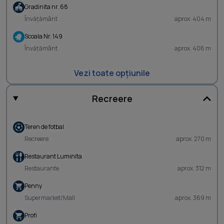
Gradinita nr. 68
Învățământ
aprox. 404 m
Scoala Nr. 149
Învățământ
aprox. 406 m
Vezi toate opțiunile
Recreere
Teren de fotbal
Recreere
aprox. 270 m
Restaurant Luminita
Restaurante
aprox. 312 m
Penny
Supermarket/Mall
aprox. 369 m
Profi