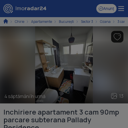
Anunț
Chirie
Apartamente
București
Sector 3
Ozana
3 cam
13
4 săptămâni în urmă
Inchiriere apartament 3 cam 90mp
parcare subterana Pallady
Residence