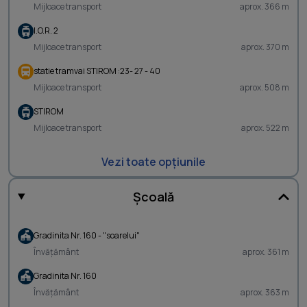
Mijloace transport
aprox. 366 m
I.O.R. 2
Mijloace transport
aprox. 370 m
statie tramvai STIROM :23- 27 - 40
Mijloace transport
aprox. 508 m
STIROM
Mijloace transport
aprox. 522 m
Vezi toate opțiunile
Școală
Gradinita Nr. 160 - "soarelui"
Învățământ
aprox. 361 m
Gradinita Nr. 160
Învățământ
aprox. 363 m