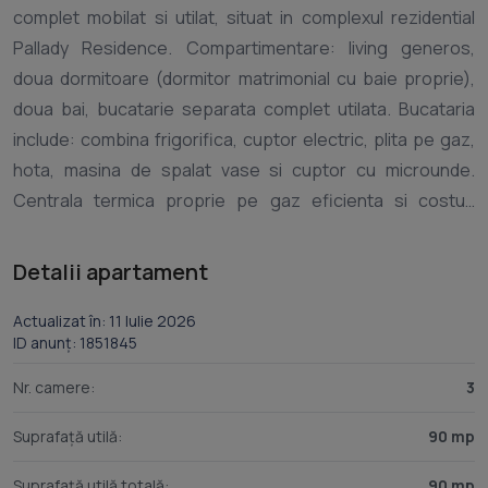
complet mobilat si utilat, situat in complexul rezidential
Pallady Residence. Compartimentare: living generos,
doua dormitoare (dormitor matrimonial cu baie proprie),
doua bai, bucatarie separata complet utilata. Bucataria
include: combina frigorifica, cuptor electric, plita pe gaz,
hota, masina de spalat vase si cuptor cu microunde.
Centrala termica proprie pe gaz eficienta si costuri
reduse. Terasa deschisa de cca. 12 mp ofera un spatiu
linistit pentru relaxare.Facilitati complex:Complex
Detalii apartament
imprejmuit, acces privatLoc de joaca pentru copiiParcare
subterana inclusaLocalizare: Metrou la ~15 minute pe jos.
Actualizat în: 11 Iulie 2026
ID anunț: 1851845
Zona cu numeroase magazine, hipermarketuri, scoli,
gradinite, restaurante si multiple mijloace de transport in
Nr. camere:
3
Suprafață utilă:
90 mp
Suprafață utilă totală:
90 mp