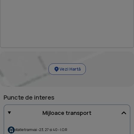
Vezi Hartă
Puncte de interes
Mijloace transport
statie tramvai -23, 27 si 40 - I.O.R