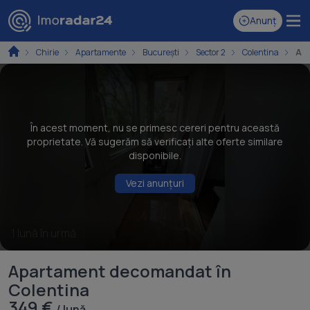
Anunț
Chirie
Apartamente
București
Sector 2
Colentina
Apa
În acest moment, nu se primesc cereri pentru această
proprietate. Vă sugerăm să verificați alte oferte similare
disponibile.
Vezi anunțuri
1 lună în urmă
Apartament decomandat în
Colentina
349 €
/ lună