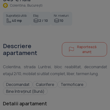
Colentina, Bucureşti
Suprafață utilă:
Etaj:
Nr. niveluri:
40 mp
2 / 10
10
Descriere
Raportează
apartament
anunț
Colentina, strada Luntrei, bloc reabilitat, decomandat
Decomandat
Calorifere
Termoficare
Bine întreținut (Bună)
Detalii apartament