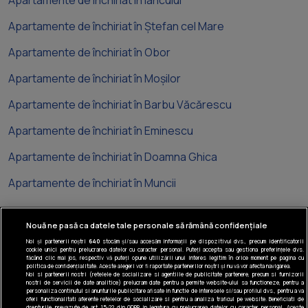
Apartamente de închiriat în Iancului
Apartamente de închiriat în Ștefan cel Mare
Apartamente de închiriat în Obor
Apartamente de închiriat în Moșilor
Apartamente de închiriat în Barbu Văcărescu
Apartamente de închiriat în Eminescu
Apartamente de închiriat în Doamna Ghica
Apartamente de închiriat în Muncii
Nouă ne pasă ca datele tale personale să rămână confidențiale
Noi și partenerii noștri
640
stocăm și/sau accesăm informații pe dispozitivul dvs., precum identificatorii
cookie unici pentru prelucrarea datelor cu caracter personal. Puteți accepta sau gestiona preferințele dvs.
Tel: +40 374 40 44 99
făcând clic mai jos, respectiv vă puteți opune utilizării unui interes legitim în orice moment pe pagina cu
politica de confidențialitate. Aceste alegeri vor fi raportate partenerilor noștri și nu vă vor afecta navigarea.
Iride Business Park, Bld. Dimitrie
Noi si partenerii nostri (retelele de socializare si agentiile de publicitate partenere, precum si furnizorii
nostri de servicii de date analitice) prelucram date pentru a permite website-ului sa functioneze, pentru a
Pompeiu 9-9A, Clădirea B2B, 020335,
personaliza continutul si anunturile publicitare afisate in functie de interesele si/sau profilul dvs., pentru a va
sector 2, București, România
oferi functionalitati aferente retelelor de socializare si pentru a analiza traficul pe website. Beneficiati de
drepturile prevazute de art. 15-22 din GDPR in legatura cu prelucrarea datelor cu caracter personal. Aceste