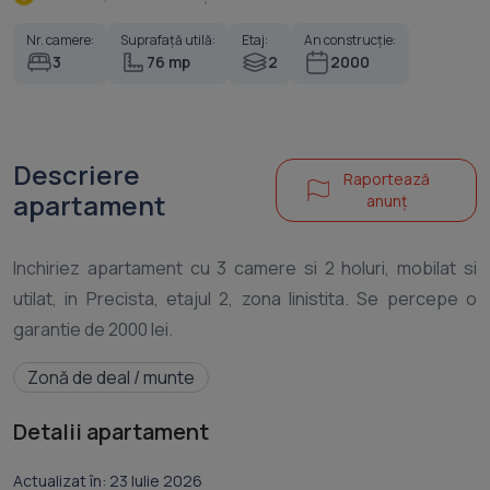
Nr. camere:
Suprafață utilă:
Etaj:
An construcție:
3
76 mp
2
2000
Descriere
Raportează
apartament
anunț
Inchiriez apartament cu 3 camere si 2 holuri, mobilat si
utilat, in Precista, etajul 2, zona linistita. Se percepe o
Zonă de deal / munte
Detalii apartament
Actualizat în: 23 Iulie 2026