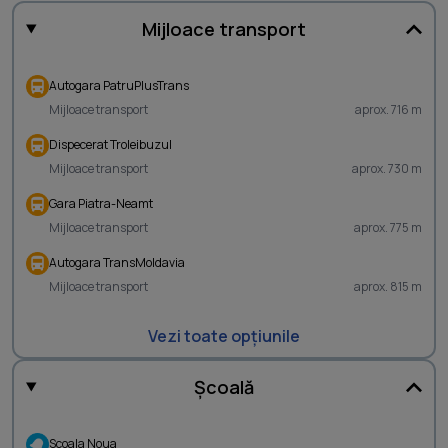
Mijloace transport
Autogara PatruPlusTrans
Mijloace transport
aprox. 716 m
Dispecerat Troleibuzul
Mijloace transport
aprox. 730 m
Gara Piatra-Neamt
Mijloace transport
aprox. 775 m
Autogara TransMoldavia
Mijloace transport
aprox. 815 m
Vezi toate opțiunile
Școală
Scoala Noua