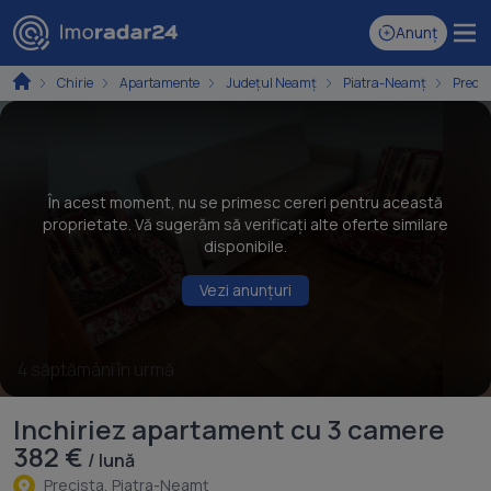
Anunț
Chirie
Apartamente
Județul Neamț
Piatra-Neamț
Precis
În acest moment, nu se primesc cereri pentru această
proprietate. Vă sugerăm să verificați alte oferte similare
disponibile.
Vezi anunțuri
4 săptămâni în urmă
Inchiriez apartament cu 3 camere
382 €
/ lună
Precista, Piatra-Neamţ