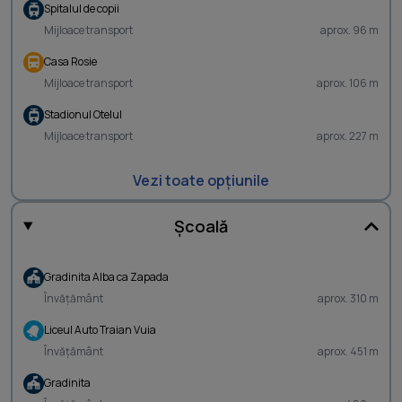
Spitalul de copii
Mijloace transport
aprox. 96 m
Casa Rosie
Mijloace transport
aprox. 106 m
Stadionul Otelul
Mijloace transport
aprox. 227 m
Vezi toate opțiunile
Școală
Gradinita Alba ca Zapada
Învățământ
aprox. 310 m
Liceul Auto Traian Vuia
Învățământ
aprox. 451 m
Gradinita