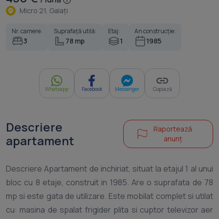
Micro 21, Galaţi
Nr. camere:
Suprafață utilă:
Etaj:
An construcție:
3
78 mp
1
1985
Whatsapp
Facebook
Messenger
Copiază
Descriere
Raportează
apartament
anunț
Descriere Apartament de inchiriat, situat la etajul 1 al unui
bloc cu 8 etaje, construit in 1985. Are o suprafata de 78
mp si este gata de utilizare. Este mobilat complet si utilat
cu: masina de spalat frigider plita si cuptor televizor aer