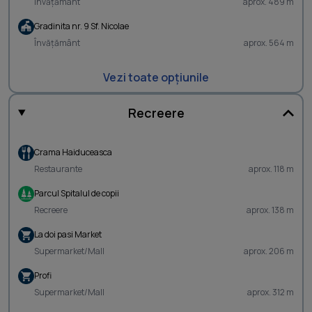
Învățământ
aprox. 489 m
Gradinita nr. 9 Sf. Nicolae
Învățământ
aprox. 564 m
Vezi toate opțiunile
Recreere
Crama Haiduceasca
Restaurante
aprox. 118 m
Parcul Spitalul de copii
Recreere
aprox. 138 m
La doi pasi Market
Supermarket/Mall
aprox. 206 m
Profi
Supermarket/Mall
aprox. 312 m