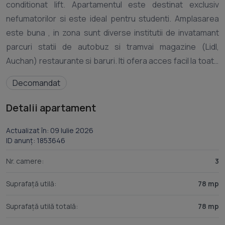
conditionat lift. Apartamentul este destinat exclusiv
nefumatorilor si este ideal pentru studenti. Amplasarea
este buna , in zona sunt diverse institutii de invatamant
parcuri statii de autobuz si tramvai magazine (Lidl,
Auchan) restaurante si baruri. Iti ofera acces facil la toate
facilitatile necesare unui trai confortabil. Acest
Decomandat
apartament de 78 m2 situat in zona BLD OTELARILOR
Micro 21, ofera confort si facilitati moderne. Este gata de
Detalii apartament
utilizare, cu mobilier si electrocasnice precum frigider,
masina de spalat si TV. In plus, beneficiati de lift, scara
Actualizat în: 09 Iulie 2026
ID anunț: 1853646
interioara si aer conditionat. Locuinta include bucatarie
separata si pardoseli din parchet si gresie. Geamurile din
Nr. camere:
3
plastic asigura izolare fonica si termica, iar tamplaria este
Suprafață utilă:
78 mp
de calitate. Zonele de agrement si centrele comerciale
sunt accesibile rapid. Beneficiati de siguranta cu usa
Suprafață utilă totală:
78 mp
metalica, supraveghere video si interfon. Zona dispune de