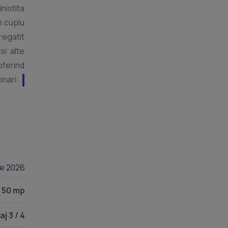
nistita
n cuplu
regatit
si alte
oferind
onari:
lie 2026
50 mp
aj 3 / 4