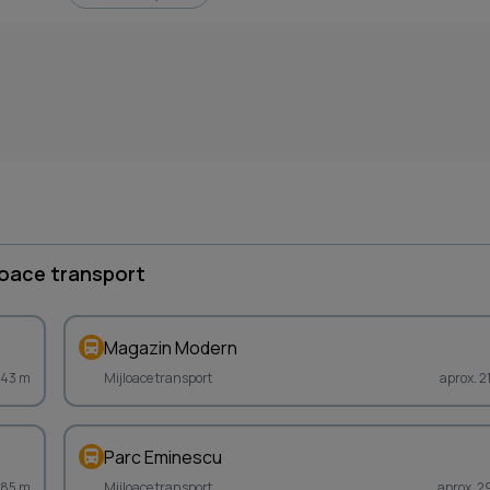
loace transport
Magazin Modern
 43 m
Mijloace transport
aprox. 2
Parc Eminescu
285 m
Mijloace transport
aprox. 2