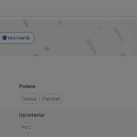
Vezi Hartă
Podele
Gresie
Parchet
Uși interior
PVC