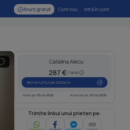
Anunț gratuit
Cont nou
Intră în cont
Catalina Alecu
287 €
/ lună
Vezi anunțul pe storia.ro
Postat pe:
09 Jul 2026
Actualizat pe:
09 Jul 2026
Trimite linkul unui prieten pe:
Whatsapp
Facebook
Messenger
Copiază