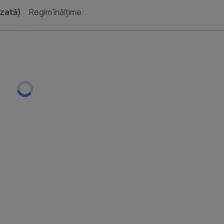
izată)
Regim înălțime: