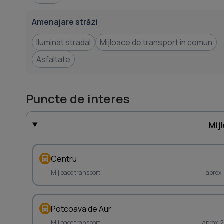
Amenajare străzi
Iluminat stradal
Mijloace de transport în comun
Asfaltate
Puncte de interes
Mij
Centru
Mijloace transport
aprox.
Potcoava de Aur
Mijloace transport
aprox. 