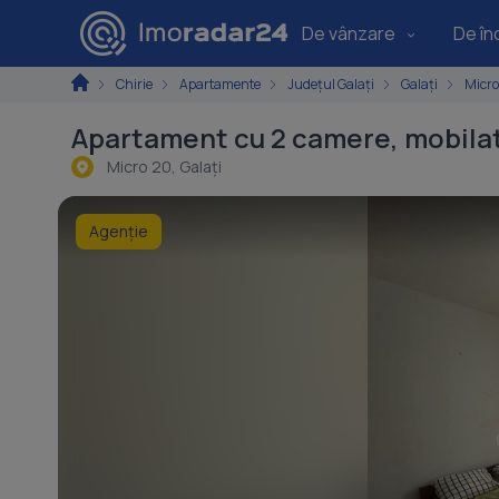
De vânzare
De înc
Chirie
Apartamente
Județul Galați
Galați
Micro
Apartament cu 2 camere, mobilat
Micro 20, Galaţi
Agenție