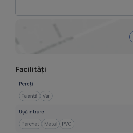
Facilități
Pereți
Faianță
Var
Ușă intrare
Parchet
Metal
PVC