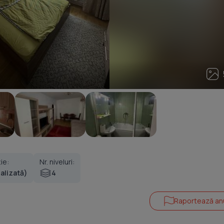
5
ie:
Nr. niveluri:
nalizată)
4
Raportează an