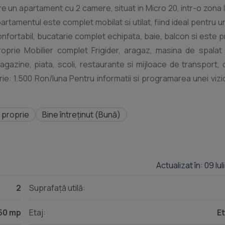
un apartament cu 2 camere, situat in Micro 20, intr-o zona li
artamentul este complet mobilat si utilat, fiind ideal pentru u
onfortabil, bucatarie complet echipata, baie, balcon si este p
oprie Mobilier complet Frigider, aragaz, masina de spalat 
gazine, piata, scoli, restaurante si mijloace de transport, 
rie: 1.500 Ron/luna Pentru informatii si programarea unei vizi
 proprie
Bine întreținut (Bună)
Actualizat în: 09 Iu
2
Suprafață utilă:
50 mp
Etaj:
Et