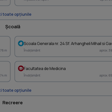
i toate opțiunile
Școală
Scoala Generala nr. 24 Sf. Arhangheli Mihail si Gav
378 m
Învățământ
aprox. 3
Facultatea de Medicina
574 m
Învățământ
aprox. 6
i toate opțiunile
Recreere