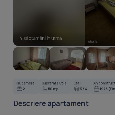
4 săptămâni în urmă
Nr. camere:
Suprafață utilă:
Etaj:
An construcț
2
50 mp
3 / 4
1975 (Fi
Descriere apartament