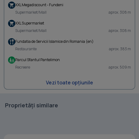
XXL Megadiscount - Fundeni
Supermarket/Mall
aprox. 308 m
XXL Supermarket
Supermarket/Mall
aprox. 308 m
Fundatia de Servicii Islamice din Romania (en)
Restaurante
aprox. 383 m
Parcul Sfantul Pantelimon
Recreere
aprox. 509 m
Vezi toate opțiunile
Proprietăți similare