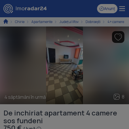
Anunț
Chirie
Apartamente
Județul Ilfov
Dobroești
4+ camere
8
4 săptămâni în urmă
De inchiriat apartament 4 camere
sos fundeni
750 €
/ lună