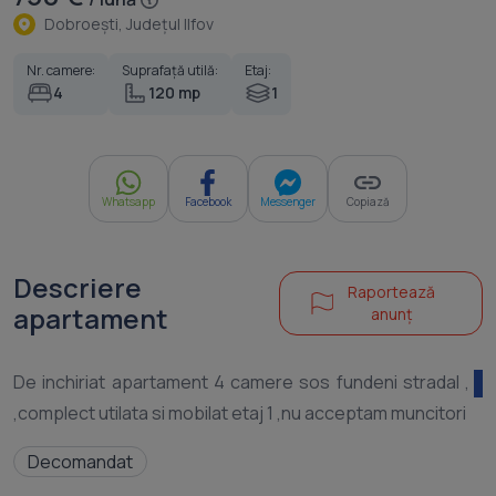
Dobroeşti, Judeţul Ilfov
Nr. camere:
Suprafață utilă:
Etaj:
4
120 mp
1
Whatsapp
Facebook
Messenger
Copiază
Descriere
Raportează
apartament
anunț
De inchiriat apartament 4 camere sos fundeni stradal ,
Decomandat