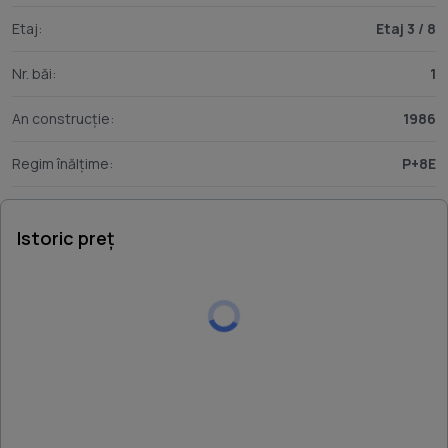
Etaj:
Etaj 3 / 8
Nr. băi:
1
An construcție:
1986
Regim înălțime:
P+8E
Istoric preț