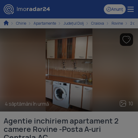
Anunț
Chirie
Apartamente
Județul Dolj
Craiova
Rovine
2 ca
10
4 săptămâni în urmă
Agentie inchiriem apartament 2
camere Rovine -Posta A-uri
Centrala,AC