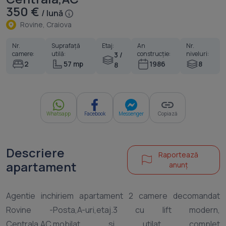
350 €
/ lună
Rovine, Craiova
Nr.
Suprafață
Etaj:
An
Nr.
camere:
utilă:
construcție:
niveluri:
3 /
2
57 mp
1986
8
8
Whatsapp
Facebook
Messenger
Copiază
Descriere
Raportează
apartament
anunț
Agentie inchiriem apartament 2 camere decomandat
Rovine -Posta,A-uri,etaj.3 cu lift modern,
Centrala,AC,mobilat si utilat complet