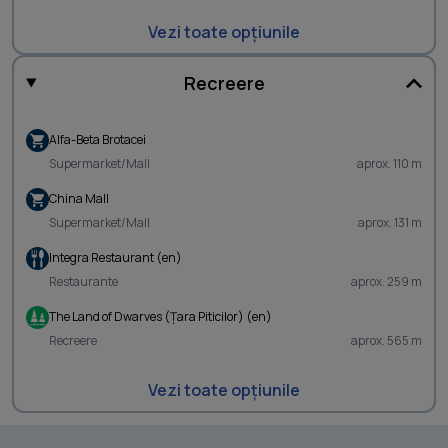
Vezi toate opțiunile
Recreere
Alfa-Beta Brotacei
Supermarket/Mall
aprox. 110 m
China Mall
Supermarket/Mall
aprox. 131 m
Integra Restaurant (en)
Restaurante
aprox. 259 m
The Land of Dwarves (Ţara Piticilor) (en)
Recreere
aprox. 565 m
Vezi toate opțiunile