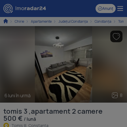
Anunț
Chirie
Apartamente
Județul Constanța
Constanța
Tomis 
8
6 luni în urmă
tomis 3 ,apartament 2 camere
500 €
/ lună
Tomis III, Constanţa