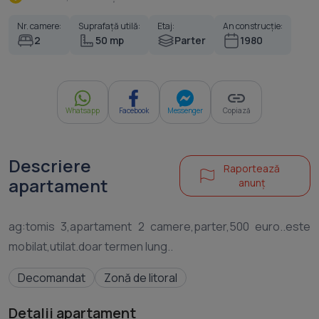
Nr. camere:
Suprafață utilă:
Etaj:
An construcție:
2
50 mp
Parter
1980
Whatsapp
Facebook
Messenger
Copiază
Descriere
Raportează
apartament
anunț
ag:tomis 3,apartament 2 camere,parter,500 euro..este
Decomandat
Zonă de litoral
Detalii apartament