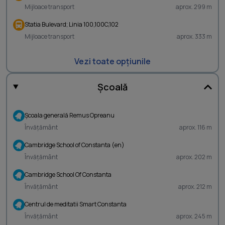
Mijloace transport
aprox. 299 m
Statia Bulevard; Linia 100,100C,102
Mijloace transport
aprox. 333 m
Vezi toate opțiunile
Școală
Şcoala generală Remus Opreanu
Învățământ
aprox. 116 m
Cambridge School of Constanta (en)
Învățământ
aprox. 202 m
Cambridge School Of Constanta
Învățământ
aprox. 212 m
Centrul de meditatii Smart Constanta
Învățământ
aprox. 245 m