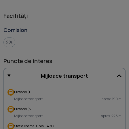
Facilități
Comision
2%
Puncte de interes
Mijloace transport
Brotacei [1
Mijloace transport
aprox. 190 m
Brotacei [3
Mijloace transport
aprox. 228 m
Statia Boema; Linia 1, 43C