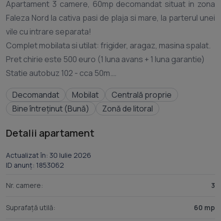
Apartament 3 camere, 60mp decomandat situat in zona
Faleza Nord la cativa pasi de plaja si mare, la parterul unei
vile cu intrare separata!
Complet mobilata si utilat: frigider, aragaz, masina spalat.
Pret chirie este 500 euro (1 luna avans + 1 luna garantie)
Statie autobuz 102 - cca 50m.
Contract minim 1 an (declarat ANAF)
Decomandat
Mobilat
Centrală proprie
Pentru informații suplimentare sau pentru programarea
Bine întreținut (Bună)
Zonă de litoral
unei vizionări, nu ezitați să ne contactați. Această
Detalii apartament
Actualizat în: 30 Iulie 2026
ID anunț: 1853062
Nr. camere:
3
Suprafață utilă:
60 mp