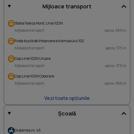
Mijloace transport
Statia Faleza Nord, Linia 102N
Mijloace transport
aprox. 289 m
Fosta buclă de întoarcere a tramvaiului 102
Mijloace transport
aprox. 375 m
Cap Linie 102N Urcare
Mijloace transport
aprox. 378 m
Cap Linie 102N Coborare
Mijloace transport
aprox. 388 m
Vezi toate opțiunile
Școală
Grădiniţa nr. 45