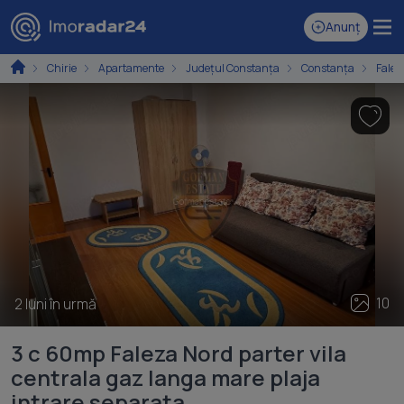
Anunț
Chirie
Apartamente
Județul Constanța
Constanța
Falez
10
2 luni în urmă
3 c 60mp Faleza Nord parter vila
centrala gaz langa mare plaja
intrare separata