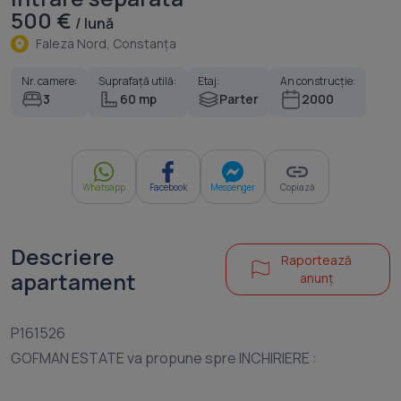
500 €
/ lună
Faleza Nord, Constanţa
Nr. camere:
Suprafață utilă:
Etaj:
An construcție:
3
60 mp
Parter
2000
Whatsapp
Facebook
Messenger
Copiază
Descriere
Raportează
apartament
anunț
P161526
GOFMAN ESTATE va propune spre INCHIRIERE :