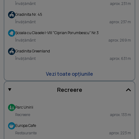
Învățământ
aprox. 231 m
Gradinita Nr. 45
Învățământ
aprox. 237 m
Şcoala cu Clasele I-VIII "Ciprian Porumbescu" Nr.3
Învățământ
aprox. 269 m
Gradinita Greenland
Învățământ
aprox. 631 m
Vezi toate opțiunile
Recreere
Parc Unirii
Recreere
aprox. 133 m
Europa Cafe
Restaurante
aprox. 223 m