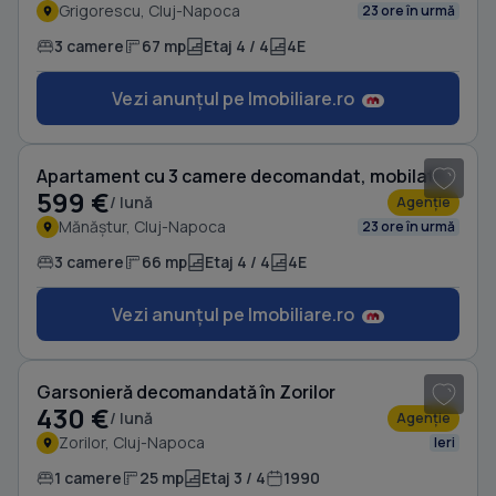
Grigorescu, Cluj-Napoca
23 ore în urmă
3 camere
67 mp
Etaj 4 / 4
4E
Vezi anunțul pe Imobiliare.ro
1
/ 8
Apartament cu 3 camere decomandat, mobilat în Mănăștur
599 €
/ lună
Agenție
Mănăștur, Cluj-Napoca
23 ore în urmă
3 camere
66 mp
Etaj 4 / 4
4E
Vezi anunțul pe Imobiliare.ro
1
/ 7
Garsonieră decomandată în Zorilor
430 €
/ lună
Agenție
Zorilor, Cluj-Napoca
Ieri
1 camere
25 mp
Etaj 3 / 4
1990