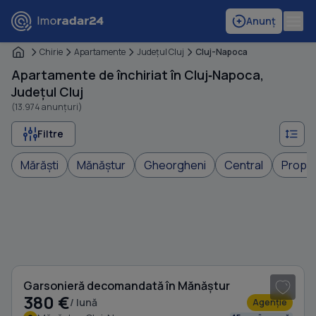
Anunț
Chirie
Apartamente
Judeţul Cluj
Cluj-Napoca
Apartamente de închiriat în Cluj‑Napoca,
Județul Cluj
(13.974 anunțuri)
Filtre
Mărăști
Mănăștur
Gheorgheni
Central
Propri
1
/ 6
Garsonieră decomandată în Mănăștur
380 €
/ lună
Agenție