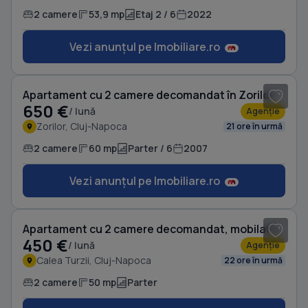
2 camere
53,9 mp
Etaj 2 / 6
2022
Vezi anunțul pe Imobiliare.ro
1
/ 8
Apartament cu 2 camere decomandat în Zorilor
650 €
/ lună
Agenție
Zorilor, Cluj-Napoca
21 ore în urmă
2 camere
60 mp
Parter / 6
2007
Vezi anunțul pe Imobiliare.ro
1
/ 7
Apartament cu 2 camere decomandat, mobilat în Calea Turzii
450 €
/ lună
Agenție
Calea Turzii, Cluj-Napoca
22 ore în urmă
2 camere
50 mp
Parter