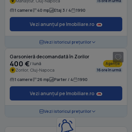
Mănăștur, Cluj-Napoca
15 ore în urmă
1 camere
40 mp
Etaj 3 / 4
1990
Vezi anunțul pe Imobiliare.ro
1
/ 8
Vezi istoricul prețurilor
Garsonieră decomandată în Zorilor
400 €
/ lună
Agenție
Zorilor, Cluj-Napoca
16 ore în urmă
1 camere
26 mp
Parter / 4
1990
Vezi anunțul pe Imobiliare.ro
Vezi istoricul prețurilor