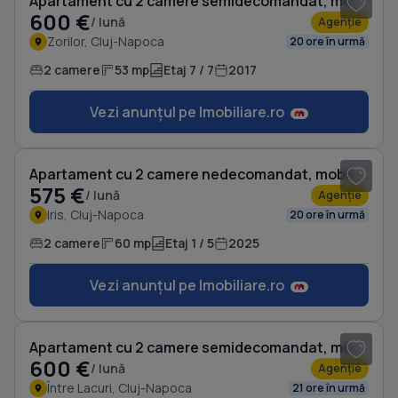
Apartament cu 2 camere semidecomandat, mobilat în Zorilor
600 €
/ lună
Agenție
Zorilor, Cluj-Napoca
20 ore în urmă
2 camere
53 mp
Etaj 7 / 7
2017
Vezi anunțul pe Imobiliare.ro
1
/ 9
Apartament cu 2 camere nedecomandat, mobilat în Iris
575 €
/ lună
Agenție
Iris, Cluj-Napoca
20 ore în urmă
2 camere
60 mp
Etaj 1 / 5
2025
Vezi anunțul pe Imobiliare.ro
1
/ 7
Apartament cu 2 camere semidecomandat, mobilat în Între Lacuri
600 €
/ lună
Agenție
Între Lacuri, Cluj-Napoca
21 ore în urmă