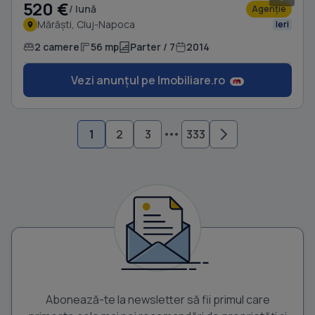
520 €
/ lună
Agenție
Mărăști, Cluj-Napoca
Ieri
2 camere
56 mp
Parter / 7
2014
Vezi anunțul pe Imobiliare.ro
1
2
3
333
Abonează-te la newsletter să fii primul care