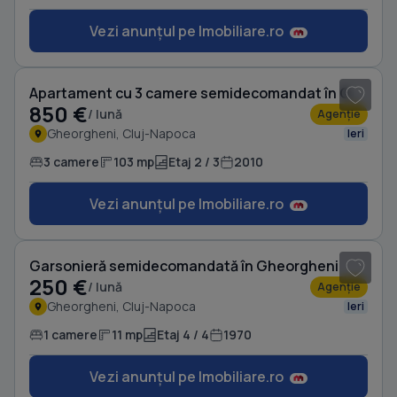
Vezi anunțul pe Imobiliare.ro
1
/ 14
Apartament cu 3 camere semidecomandat în Gheorgheni
850 €
/ lună
Agenție
Gheorgheni, Cluj-Napoca
Ieri
3 camere
103 mp
Etaj 2 / 3
2010
Vezi anunțul pe Imobiliare.ro
1
/ 5
Garsonieră semidecomandată în Gheorgheni
250 €
/ lună
Agenție
Gheorgheni, Cluj-Napoca
Ieri
1 camere
11 mp
Etaj 4 / 4
1970
Vezi anunțul pe Imobiliare.ro
1
/ 7