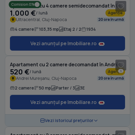
Comision 0%
Apartament cu 4 camere semidecomandat în Ultracentral
1.000 €
/ lună
Agenție
Ultracentral, Cluj-Napoca
20 ore în urmă
4 camere
103,35 mp
Etaj 2 / 2
1934
Vezi anunțul pe Imobiliare.ro
1
/ 16
Apartament cu 2 camere decomandat în Andrei Mureșanu
520 €
/ lună
Agenție
1
Andrei Mureșanu, Cluj-Napoca
20 ore în urmă
2 camere
50 mp
Parter / 3
3E
Vezi anunțul pe Imobiliare.ro
1
/ 8
Vezi istoricul prețurilor