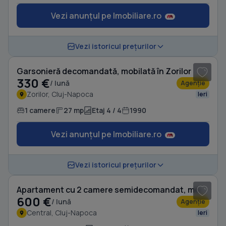
Vezi anunțul pe Imobiliare.ro
1
/ 7
Vezi istoricul prețurilor
Garsonieră decomandată, mobilată în Zorilor
330 €
/ lună
Agenție
Zorilor, Cluj-Napoca
Ieri
1 camere
27 mp
Etaj 4 / 4
1990
Vezi anunțul pe Imobiliare.ro
1
/ 10
Vezi istoricul prețurilor
Apartament cu 2 camere semidecomandat, mobilat în Central
600 €
/ lună
Agenție
Central, Cluj-Napoca
Ieri