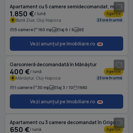
Apartament cu 5 camere semidecomandat, mobilat în Bună Ziua
1.850 €
/ lună
Agenție
Bună Ziua, Cluj-Napoca
23 ore în urmă
5 camere
160 mp
Etaj 6 / 6
6E
Vezi anunțul pe Imobiliare.ro
1
/ 6
Garsonieră decomandată în Mănăștur
400 €
/ lună
Agenție
Mănăștur, Cluj-Napoca
23 ore în urmă
1 camere
30 mp
Etaj 3 / 10
1980
Vezi anunțul pe Imobiliare.ro
1
/ 20
Apartament cu 3 camere decomandat în Grigorescu
650 €
/ lună
Agenție