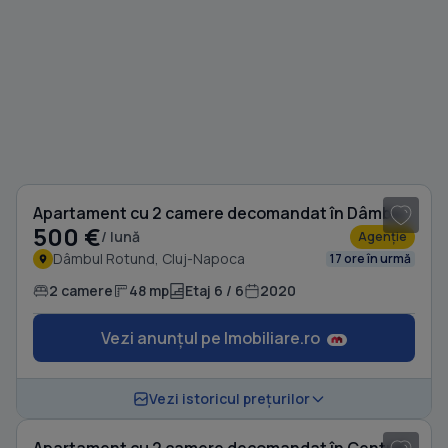
1
/ 8
Apartament cu 2 camere decomandat în Dâmbul Rotund
500 €
/ lună
Agenție
Dâmbul Rotund, Cluj-Napoca
17 ore în urmă
2 camere
48 mp
Etaj 6 / 6
2020
Vezi anunțul pe Imobiliare.ro
1
/ 7
Vezi istoricul prețurilor