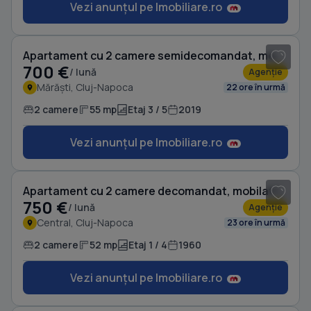
Vezi anunțul pe Imobiliare.ro
1
/ 9
Apartament cu 2 camere semidecomandat, mobilat în Mărăști
700 €
/ lună
Agenție
Mărăști, Cluj-Napoca
22 ore în urmă
2 camere
55 mp
Etaj 3 / 5
2019
Vezi anunțul pe Imobiliare.ro
1
/ 16
Apartament cu 2 camere decomandat, mobilat în Central
750 €
/ lună
Agenție
Central, Cluj-Napoca
23 ore în urmă
2 camere
52 mp
Etaj 1 / 4
1960
Vezi anunțul pe Imobiliare.ro
1
/ 20