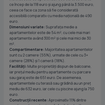
ce încep de la 118 euro și ajung până la 3.500 euro,
ceea ce face ca zona să fie considerată
accesibilă comparativ cu media națională de 490
euro.
Dimensiuni variate:
Suprafața medie a
apartamentelor este de 54 m², cu cele mai mari
apartamente având 300 m² și cele mai mici de 30
m².
Compartimentare:
Majoritatea apartamentelor
sunt cu 2 camere (55%), urmate de cele cu 3+
camere (28%) și 1 cameră (18%).
Facilități:
Multe proprietăți dispun de balcoane,
iar prețul mediu pentru apartamente cu parcare
sau garaj este de 651 euro. De asemenea,
apartamentele cu terasă sau grădină au un preț
mediu de 632 euro, iar cele cu piscine ajung la 750
euro.
Construcții recente:
Aproximativ 11% dintre