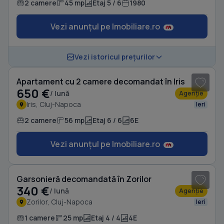
2 camere
45 mp
Etaj 5 / 6
1980
Vezi anunțul pe Imobiliare.ro
1
/ 10
Vezi istoricul prețurilor
Apartament cu 2 camere decomandat în Iris
650 €
/ lună
Agenție
Iris, Cluj-Napoca
Ieri
2 camere
56 mp
Etaj 6 / 6
6E
Vezi anunțul pe Imobiliare.ro
1
/ 5
Garsonieră decomandată în Zorilor
340 €
/ lună
Agenție
Zorilor, Cluj-Napoca
Ieri
1 camere
25 mp
Etaj 4 / 4
4E