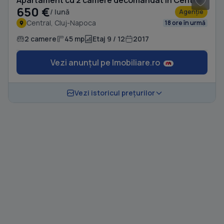
Apartament cu 2 camere decomandat în Central
650 €
/ lună
Agenție
Central, Cluj-Napoca
18 ore în urmă
2 camere
45 mp
Etaj 9 / 12
2017
Vezi anunțul pe Imobiliare.ro
Vezi istoricul prețurilor
1
/ 10