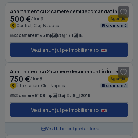
Apartament cu 2 camere semidecomandat în Central
500 €
/ lună
Agenție
Central, Cluj-Napoca
18 ore în urmă
2 camere
45 mp
Etaj 1 / 1
1E
Vezi anunțul pe Imobiliare.ro
1
/ 8
Apartament cu 2 camere decomandat în Între Lacuri
750 €
/ lună
Agenție
Între Lacuri, Cluj-Napoca
18 ore în urmă
2 camere
69 mp
Etaj 2 / 9
2018
Vezi anunțul pe Imobiliare.ro
1
/ 10
Vezi istoricul prețurilor