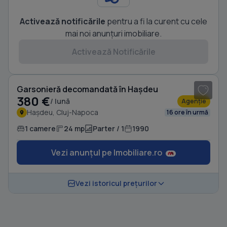
Activează notificările
pentru a fi la curent cu cele
mai noi anunțuri imobiliare.
Activează Notificările
1
/ 5
Garsonieră decomandată în Hașdeu
380 €
/ lună
Agenție
Hașdeu, Cluj-Napoca
16 ore în urmă
1 camere
24 mp
Parter / 1
1990
Vezi anunțul pe Imobiliare.ro
Vezi istoricul prețurilor