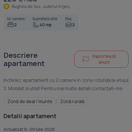
Bughea de Sus, Judeţul Argeş
Nr. camere:
Suprafață utilă:
Etaj:
2
40 mp
2
Descriere
Raportează
apartament
anunț
Inchiriez apartament cu 2 camere in zona rotunda la etajul
Zonă de deal / munte
Zonă rurală
Detalii apartament
Actualizat în: 09 Iulie 2026