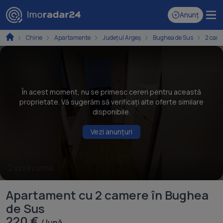
Anunț
Chirie
Apartamente
Județul Argeș
Bughea de Sus
2 cam
În acest moment, nu se primesc cereri pentru această
proprietate. Vă sugerăm să verificați alte oferte similare
disponibile.
Vezi anunțuri
2 luni în urmă
Apartament cu 2 camere în Bughea
de Sus
220 €
/ lună