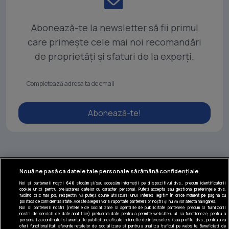
Abonează-te la newsletter să fii primul
care primește cele mai noi recomandări
de proprietăți și sfaturi de la experți.
Abonează-te!
Nouă ne pasă ca datele tale personale să rămână confidențiale
Noi și partenerii noștri
640
stocăm și/sau accesăm informații pe dispozitivul dvs., precum identificatorii
cookie unici pentru prelucrarea datelor cu caracter personal. Puteți accepta sau gestiona preferințele dvs.
Tel: +40 374 40 44 99
făcând clic mai jos, respectiv vă puteți opune utilizării unui interes legitim în orice moment pe pagina cu
politica de confidențialitate. Aceste alegeri vor fi raportate partenerilor noștri și nu vă vor afecta navigarea.
Iride Business Park, Bld. Dimitrie
Noi si partenerii nostri (retelele de socializare si agentiile de publicitate partenere, precum si furnizorii
nostri de servicii de date analitice) prelucram date pentru a permite website-ului sa functioneze, pentru a
Pompeiu 9-9A, Clădirea B2B, 020335,
personaliza continutul si anunturile publicitare afisate in functie de interesele si/sau profilul dvs., pentru a va
sector 2, București, România
oferi functionalitati aferente retelelor de socializare si pentru a analiza traficul pe website. Beneficiati de