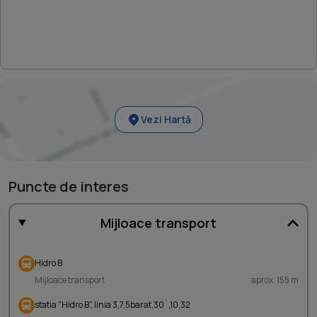
Vezi Hartă
Puncte de interes
Mijloace transport
Hidro B
Mijloace transport
aprox. 155 m
statia "Hidro B", linia 3,7,5barat,30`,10,32