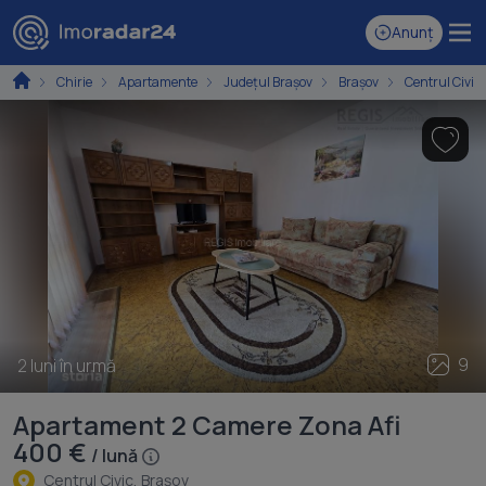
Anunț
Chirie
Apartamente
Județul Brașov
Brașov
Centrul Civic
9
2 luni în urmă
Apartament 2 Camere Zona Afi
400 €
/ lună
Centrul Civic, Braşov