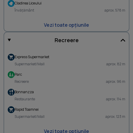
Cladirea Liceului
Învățământ
aprox. 578 m
Vezi toate opțiunile
Recreere
Express Supermarket
Supermarket/Mall
aprox. 82 m
Parc
Recreere
aprox. 96 m
Bonnanzza
Restaurante
aprox. 114 m
Rapid Toamnei
Supermarket/Mall
aprox. 123 m
Vezi toate opțiunile