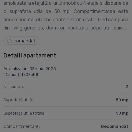
amplasata la etajul 2 al unui imobil cu 4 etaje si dispune de
o suprafata utila de 50 mp. Compartimentarea este
decomandata, oferind confort si intimitate, fiind compusa
din living generos, dormitor, bucatarie separata, baie si
debara pentru depozitare.Apartamentul este complet
Decomandat
mobilat si utilat, pregatit pentru mutare imediata.
Beneficiaza de toate dotarile necesare pentru un trai
Detalii apartament
confortabil, fiind ideal pentru o persoana, un cuplu sau o
familie care isi doreste acces rapid catre principalele
Actualizat în: 03 Iunie 2026
ID anunț: 1708569
puncte de interes ale orasului.Pozitionarea excelenta,
compartimentarea practica si atmosfera primitoare
Nr. camere:
2
transforma aceasta proprietate intr-o alegere ideala
Suprafață utilă:
50 mp
pentru cei care cauta confort si accesibilitate in inima
Brasovului.Comisionul agentiei este de 50%+tva din
Suprafață utilă totală:
50 mp
valoarea unei chirii.Pentru mai multe detalii sau
Compartimentare:
Decomandat