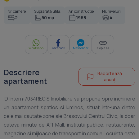
Nr. camere:
Suprafață utilă:
An construcție:
Nr. niveluri:
2
50 mp
1968
4
Whatsapp
Facebook
Messenger
Copiază
Descriere
Raportează
apartament
anunț
ID Intern:7034REGIS Imobiliare va propune spre inchiriere
un apartament spatios si luminos, situat intr-una dintre
cele mai cautate zone ale Brasovului Centrul Civic, la doar
cateva minute de AFI Mall, institutii publice, restaurante,
magazine si mijloace de transport in comun.Locuinta este