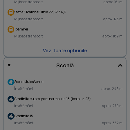
Mijloace transport
aprox. 161 m
Statia "Toamnei", linia 22,52,34,6
Mijloace transport
aprox. 173 m
Toamnei
Mijloace transport
aprox. 189 m
Vezi toate opțiunile
Școală
Scoala Jules Verne
Învățământ
aprox. 246 m
Gradinita cu program normal nr. 18 (fosta nr. 23)
Învățământ
aprox. 279 m
Gradinita 15
Învățământ
aprox. 352 m