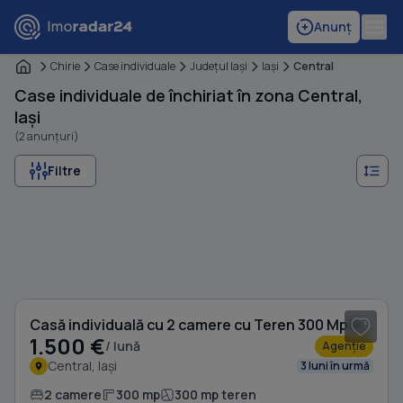
Anunț
Chirie
Case individuale
Judeţul Iaşi
Iaşi
Central
Case individuale de închiriat în zona Central,
Iași
(2 anunțuri)
Filtre
1
/ 10
Casă individuală cu 2 camere cu Teren 300 Mp în Central
1.500 €
/ lună
Agenție
Central, Iași
3 luni în urmă
2 camere
300 mp
300 mp teren