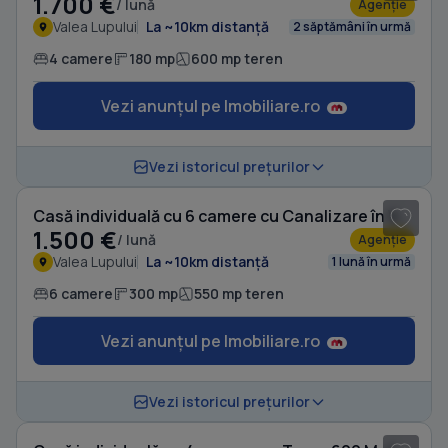
1.700 €
/ lună
Agenție
Valea Lupului
La ~10km distanță
2 săptămâni în urmă
4 camere
180 mp
600 mp teren
Vezi anunțul pe Imobiliare.ro
1
/ 13
Vezi istoricul prețurilor
Casă individuală cu 6 camere cu Canalizare în Valea Lupului
1.500 €
/ lună
Agenție
Valea Lupului
La ~10km distanță
1 lună în urmă
6 camere
300 mp
550 mp teren
Vezi anunțul pe Imobiliare.ro
1
/ 10
Vezi istoricul prețurilor