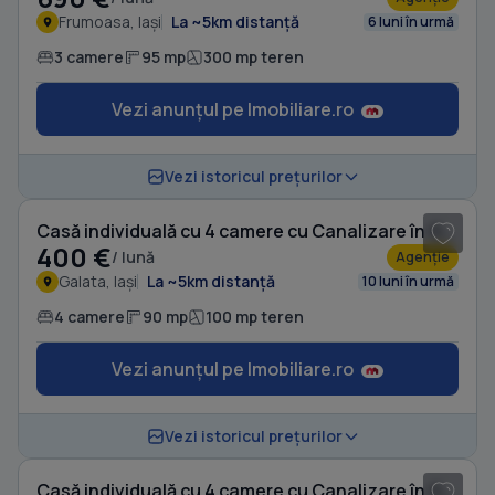
Frumoasa, Iași
La ~5km distanță
6 luni în urmă
3 camere
95 mp
300 mp teren
Vezi anunțul pe Imobiliare.ro
1
/ 20
Vezi istoricul prețurilor
Casă individuală cu 4 camere cu Canalizare în Galata
400 €
/ lună
Agenție
Galata, Iași
La ~5km distanță
10 luni în urmă
4 camere
90 mp
100 mp teren
Vezi anunțul pe Imobiliare.ro
1
/ 20
Vezi istoricul prețurilor
Casă individuală cu 4 camere cu Canalizare în Galata