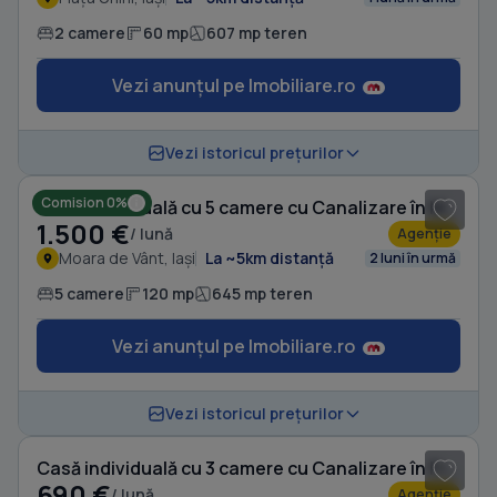
2 camere
60 mp
607 mp teren
Vezi anunțul pe Imobiliare.ro
1
/ 19
Vezi istoricul prețurilor
Comision 0%
Casă individuală cu 5 camere cu Canalizare în Moara de Vânt
1.500 €
/ lună
Agenție
Moara de Vânt, Iași
La ~5km distanță
2 luni în urmă
5 camere
120 mp
645 mp teren
Vezi anunțul pe Imobiliare.ro
1
/ 10
Vezi istoricul prețurilor
Casă individuală cu 3 camere cu Canalizare în Frumoasa
690 €
/ lună
Agenție