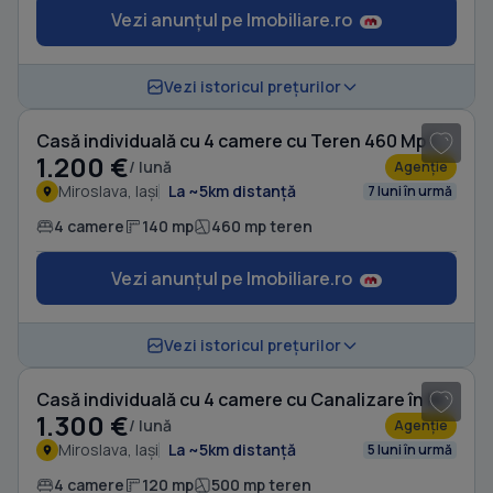
Vezi anunțul pe Imobiliare.ro
1
/ 8
Vezi istoricul prețurilor
Casă individuală cu 4 camere cu Teren 460 Mp în Miroslava
1.200 €
/ lună
Agenție
Miroslava, Iași
La ~5km distanță
7 luni în urmă
4 camere
140 mp
460 mp teren
Vezi anunțul pe Imobiliare.ro
1
/ 13
Vezi istoricul prețurilor
Casă individuală cu 4 camere cu Canalizare în Miroslava
1.300 €
/ lună
Agenție
Miroslava, Iași
La ~5km distanță
5 luni în urmă
4 camere
120 mp
500 mp teren