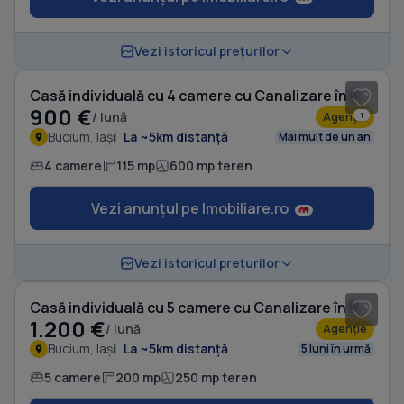
1
/ 10
Vezi istoricul prețurilor
Casă individuală cu 4 camere cu Canalizare în Bucium
900 €
/ lună
Agenție
1
Bucium, Iași
La ~5km distanță
Mai mult de un an
4 camere
115 mp
600 mp teren
Vezi anunțul pe Imobiliare.ro
1
/ 10
Vezi istoricul prețurilor
Casă individuală cu 5 camere cu Canalizare în Bucium
1.200 €
/ lună
Agenție
Bucium, Iași
La ~5km distanță
5 luni în urmă
5 camere
200 mp
250 mp teren