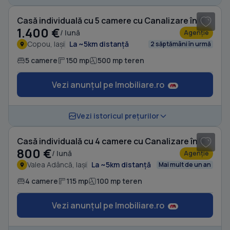
Casă individuală cu 5 camere cu Canalizare în Copou
1.400 €
/ lună
Agenție
Copou, Iași
La ~5km distanță
2 săptămâni în urmă
5 camere
150 mp
500 mp teren
Vezi anunțul pe Imobiliare.ro
1
/ 17
Vezi istoricul prețurilor
Casă individuală cu 4 camere cu Canalizare în Valea Adâncă
800 €
/ lună
Agenție
Valea Adâncă, Iași
La ~5km distanță
Mai mult de un an
4 camere
115 mp
100 mp teren
Vezi anunțul pe Imobiliare.ro