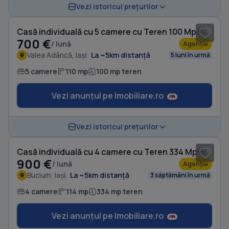
1
/ 5
Vezi istoricul prețurilor
Casă individuală cu 5 camere cu Teren 100 Mp în Valea Adâncă
700 €
/ lună
Agenție
Valea Adâncă, Iași
La ~5km distanță
5 luni în urmă
5 camere
110 mp
100 mp teren
Vezi anunțul pe Imobiliare.ro
1
/ 10
Vezi istoricul prețurilor
Casă individuală cu 4 camere cu Teren 334 Mp în Bucium
900 €
/ lună
Agenție
Bucium, Iași
La ~5km distanță
3 săptămâni în urmă
4 camere
114 mp
334 mp teren
Vezi anunțul pe Imobiliare.ro