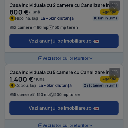
Casă individuală cu 2 camere cu Canalizare în Nicolina
800 €
/ lună
Agenție
Nicolina, Iași
La ~5km distanță
10 luni în urmă
2 camere
80 mp
150 mp teren
Vezi anunțul pe Imobiliare.ro
1
/ 20
Vezi istoricul prețurilor
Casă individuală cu 5 camere cu Canalizare în Copou
1.400 €
/ lună
Agenție
Copou, Iași
La ~5km distanță
2 săptămâni în urmă
5 camere
150 mp
500 mp teren
Vezi anunțul pe Imobiliare.ro
1
/ 20
Vezi istoricul prețurilor