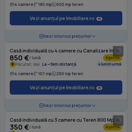
4 camere
180 mp
600 mp teren
Vezi anunțul pe Imobiliare.ro
1
/ 16
Vezi istoricul prețurilor
Casă individuală cu 4 camere cu Canalizare în Păcurari
850 €
/ lună
Agenție
Păcurari, Iași
La ~5km distanță
4 luni în urmă
4 camere
107 mp
250 mp teren
Vezi anunțul pe Imobiliare.ro
1
/ 9
Vezi istoricul prețurilor
Casă individuală cu 3 camere cu Teren 800 Mp în Lunca Cetățuii
350 €
/ lună
Agenție