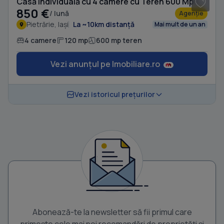
Casă individuală cu 4 camere cu Teren 600 Mp în Pietrărie
850 €
/ lună
Agenție
Pietrărie, Iași
La ~10km distanță
Mai mult de un an
4 camere
120 mp
600 mp teren
Vezi anunțul pe Imobiliare.ro
Vezi istoricul prețurilor
Abonează-te la newsletter să fii primul care