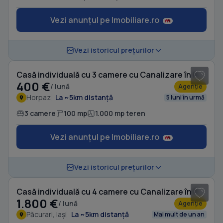
Vezi anunțul pe Imobiliare.ro
1
/ 7
Vezi istoricul prețurilor
Casă individuală cu 3 camere cu Canalizare în Horpaz
400 €
/ lună
Agenție
Horpaz
La ~5km distanță
5 luni în urmă
3 camere
100 mp
1.000 mp teren
Vezi anunțul pe Imobiliare.ro
1
/ 5
Vezi istoricul prețurilor
Casă individuală cu 4 camere cu Canalizare în Păcurari
1.800 €
/ lună
Agenție
Păcurari, Iași
La ~5km distanță
Mai mult de un an