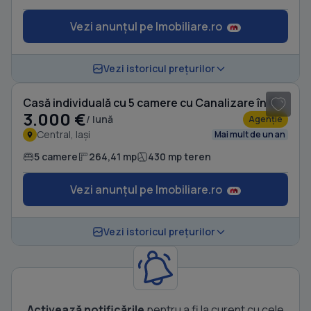
Vezi anunțul pe Imobiliare.ro
1
/ 20
Vezi istoricul prețurilor
Casă individuală cu 5 camere cu Canalizare în Central
3.000 €
/ lună
Agenție
Central, Iași
Mai mult de un an
5 camere
264,41 mp
430 mp teren
Vezi anunțul pe Imobiliare.ro
Vezi istoricul prețurilor
Activează notificările
pentru a fi la curent cu cele