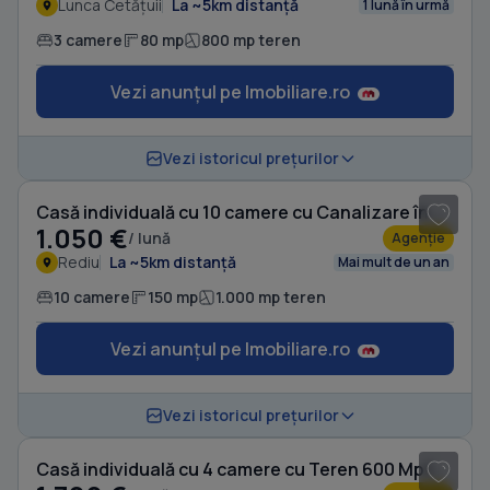
Lunca Cetățuii
La ~5km distanță
1 lună în urmă
3 camere
80 mp
800 mp teren
Vezi anunțul pe Imobiliare.ro
1
/ 20
Vezi istoricul prețurilor
Casă individuală cu 10 camere cu Canalizare în Rediu
1.050 €
/ lună
Agenție
Rediu
La ~5km distanță
Mai mult de un an
10 camere
150 mp
1.000 mp teren
Vezi anunțul pe Imobiliare.ro
1
/ 2
Vezi istoricul prețurilor
Casă individuală cu 4 camere cu Teren 600 Mp în Valea Lupului