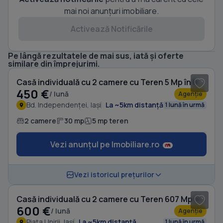
mai noi anunțuri imobiliare.
Activează Notificările
Pe lângă rezultatele de mai sus, iată și oferte
1
/ 9
similare din împrejurimi.
Casă individuală cu 2 camere cu Teren 5 Mp în Bd. Independenței
450 €
/ lună
Agenție
Bd. Independenței, Iași
La ~5km distanță
1 lună în urmă
2 camere
30 mp
5 mp teren
Vezi anunțul pe Imobiliare.ro
1
/ 11
Vezi istoricul prețurilor
Casă individuală cu 2 camere cu Teren 607 Mp în Piața Unirii
600 €
/ lună
Agenție
Piața Unirii, Iași
La ~5km distanță
1 lună în urmă