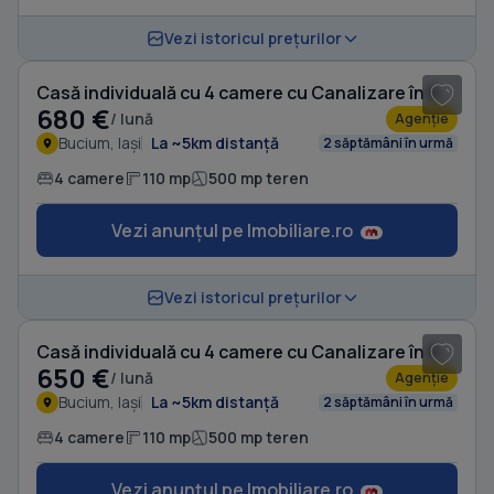
1
/ 13
Vezi istoricul prețurilor
Casă individuală cu 4 camere cu Canalizare în Bucium
680 €
/ lună
Agenție
Bucium, Iași
La ~5km distanță
2 săptămâni în urmă
4 camere
110 mp
500 mp teren
Vezi anunțul pe Imobiliare.ro
1
/ 13
Vezi istoricul prețurilor
Casă individuală cu 4 camere cu Canalizare în Bucium
650 €
/ lună
Agenție
Bucium, Iași
La ~5km distanță
2 săptămâni în urmă
4 camere
110 mp
500 mp teren
Vezi anunțul pe Imobiliare.ro