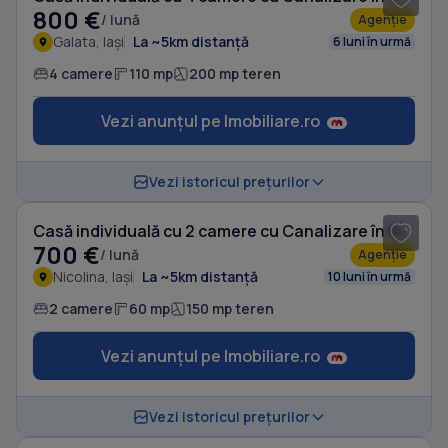
800 €
/ lună
Agenție
Galata, Iași
La ~5km distanță
6 luni în urmă
4 camere
110 mp
200 mp teren
Vezi anunțul pe Imobiliare.ro
1
/ 11
Vezi istoricul prețurilor
Casă individuală cu 2 camere cu Canalizare în Nicolina
700 €
/ lună
Agenție
Nicolina, Iași
La ~5km distanță
10 luni în urmă
2 camere
60 mp
150 mp teren
Vezi anunțul pe Imobiliare.ro
1
/ 6
Vezi istoricul prețurilor