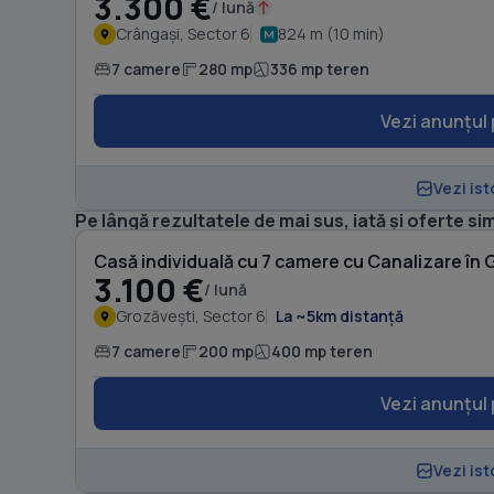
3.300 €
/ lună
Crângași, Sector 6
824 m (10 min)
7 camere
280 mp
336 mp teren
Vezi anunțul 
Vezi ist
Pe lângă rezultatele de mai sus, iată și oferte sim
Casă individuală cu 7 camere cu Canalizare în 
3.100 €
/ lună
Grozăvești, Sector 6
La ~5km distanță
7 camere
200 mp
400 mp teren
Vezi anunțul 
Vezi ist