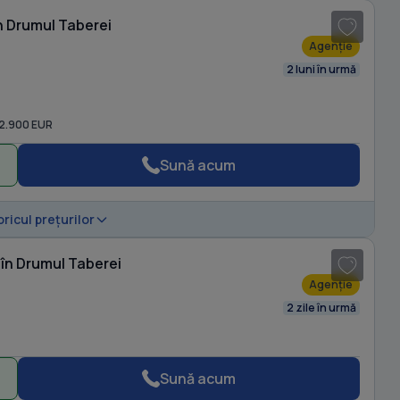
n Drumul Taberei
Agenție
2 luni în urmă
2.900 EUR
Sună acum
1
/ 15
oricul prețurilor
 în Drumul Taberei
Agenție
2 zile în urmă
Sună acum
1
/ 20