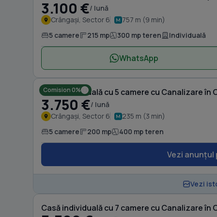
3.100 €
/ lună
Crângași, Sector 6
757 m (9 min)
5 camere
215 mp
300 mp teren
Individuală
WhatsApp
Comision 0%
Casă individuală cu 5 camere cu Canalizare în 
3.750 €
/ lună
Crângași, Sector 6
235 m (3 min)
5 camere
200 mp
400 mp teren
Vezi anunțul 
Vezi ist
Casă individuală cu 7 camere cu Canalizare în 