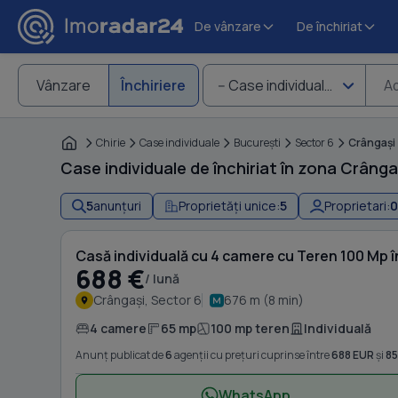
De vânzare
De închiriat
Vânzare
Închiriere
-- Case individuale
Ad
Chirie
Case individuale
Bucureşti
Sector 6
Crângaşi
Case individuale de închiriat în zona Crânga
5
anunțuri
Proprietăți unice:
5
Proprietari:
0
Casă individuală cu 4 camere cu Teren 100 Mp 
688 €
/ lună
Crângași, Sector 6
676 m (8 min)
4 camere
65 mp
100 mp teren
Individuală
Anunț publicat de
6
agenții cu prețuri cuprinse între
688 EUR
și
85
WhatsApp