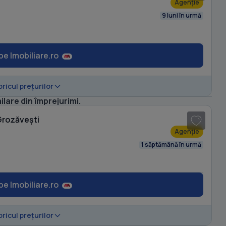
Agenție
9 luni în urmă
pe Imobiliare.ro
oricul prețurilor
1
/ 13
ilare din împrejurimi.
Grozăvești
Agenție
1 săptămână în urmă
pe Imobiliare.ro
1
/ 11
oricul prețurilor