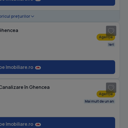
1
/ 9
oricul prețurilor
 Ghencea
Agenție
Ieri
pe Imobiliare.ro
1
/ 20
 Canalizare în Ghencea
Agenție
Mai mult de un an
pe Imobiliare.ro