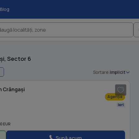
Blog
augă localități, zone
și, Sector 6
Sortare:
Implicit
1
/ 9
în Crângași
Agenție
Ieri
0 EUR
Sună acum