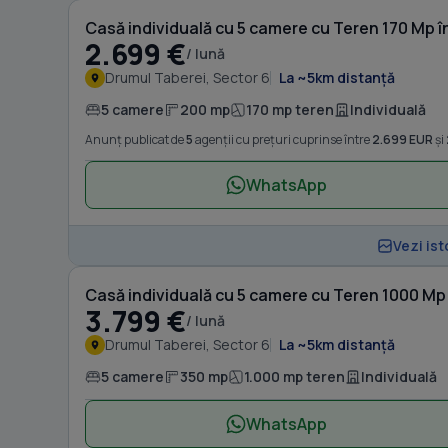
Casă individuală cu 5 camere cu Teren 170 Mp î
2.699 €
/ lună
Drumul Taberei, Sector 6
La ~5km distanță
5 camere
200 mp
170 mp teren
Individuală
Anunț publicat de
5
agenții cu prețuri cuprinse între
2.699 EUR
și
WhatsApp
Vezi ist
Casă individuală cu 5 camere cu Teren 1000 Mp
3.799 €
/ lună
Drumul Taberei, Sector 6
La ~5km distanță
5 camere
350 mp
1.000 mp teren
Individuală
WhatsApp