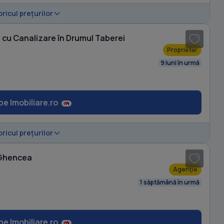
oricul prețurilor
cu Canalizare în Drumul Taberei
Proprietar
9 luni în urmă
pe Imobiliare.ro
1
/ 18
oricul prețurilor
 Ghencea
Agenție
1 săptămână în urmă
pe Imobiliare.ro