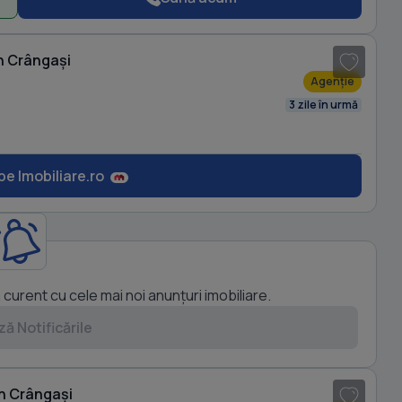
1
/ 6
în Crângași
Agenție
3 zile în urmă
pe Imobiliare.ro
a curent cu cele mai noi anunțuri imobiliare.
ă Notificările
1
/ 16
în Crângași