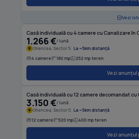
Vezi ist
Casă individuală cu 4 camere cu Canalizare în
1.266 €
/ lună
Ghencea, Sector 5
La ~5km distanță
4 camere
180 mp
252 mp teren
Vezi anunțul 
Casă individuală cu 12 camere decomandat cu
3.150 €
/ lună
Ghencea, Sector 5
La ~5km distanță
12 camere
520 mp
400 mp teren
Vezi anunțul 