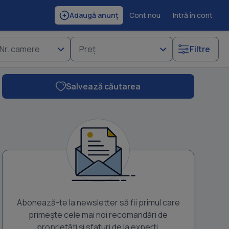
Cont nou
Intră în cont
Adaugă anunț
Nr. camere
Preț
Filtre
Salvează căutarea
Abonează-te la newsletter să fii primul care
primește cele mai noi recomandări de
proprietăți și sfaturi de la experți.