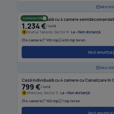
Vezi ist
Comision 0%
Casă individuală cu 4 camere semidecomandat 
1.234 €
/ lună
Drumul Taberei, Sector 6
La ~5km distanță
4 camere
100 mp
400 mp teren
Vezi anunțul 
Vezi ist
Casă individuală cu 4 camere cu Canalizare în
799 €
/ lună
Ghencea, Sector 5
La ~5km distanță
4 camere
100 mp
1 mp teren
Vezi anunțul 