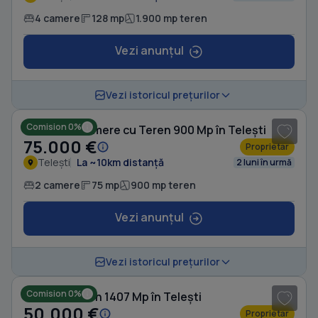
4 camere
128 mp
1.900 mp teren
Vezi anunțul
1
/ 14
Vezi istoricul prețurilor
Comision 0%
Casă cu 2 camere cu Teren 900 Mp în Telești
75.000 €
Proprietar
Telești
La ~10km distanță
2 luni în urmă
2 camere
75 mp
900 mp teren
Vezi anunțul
1
/ 5
Vezi istoricul prețurilor
Comision 0%
Casă cu Teren 1407 Mp în Telești
50.000 €
Proprietar