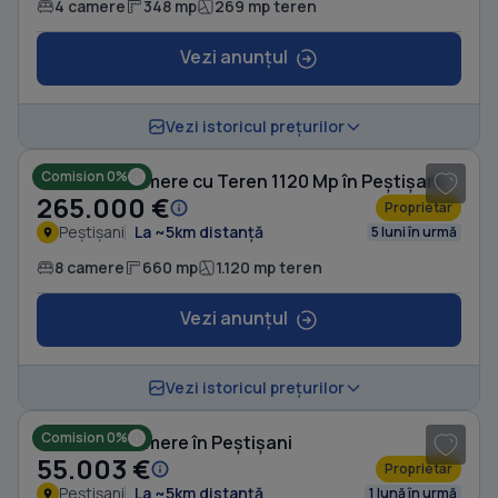
4 camere
348 mp
269 mp teren
Vezi anunțul
1
/ 20
Vezi istoricul prețurilor
Comision 0%
Casă cu 8 camere cu Teren 1120 Mp în Peștișani
265.000 €
Proprietar
Peștișani
La ~5km distanță
5 luni în urmă
8 camere
660 mp
1.120 mp teren
Vezi anunțul
1
/ 8
Vezi istoricul prețurilor
Comision 0%
Casă cu 4 camere în Peștișani
55.003 €
Proprietar
Peștișani
La ~5km distanță
1 lună în urmă