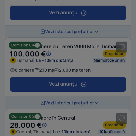
Vezi anunțul
1
/ 3
Vezi istoricul prețurilor
Comision 0%
Casă cu 6 camere cu Teren 2000 Mp în Tismana
100.000 €
Proprietar
Tismana
La ~10km distanță
Mai mult de un an
6 camere
230 mp
2.000 mp teren
Vezi anunțul
Vezi istoricul prețurilor
Comision 0%
Casă cu 3 camere în Central
28.000 €
Proprietar
Central, Tismana
La ~10km distanță
10 luni în urmă