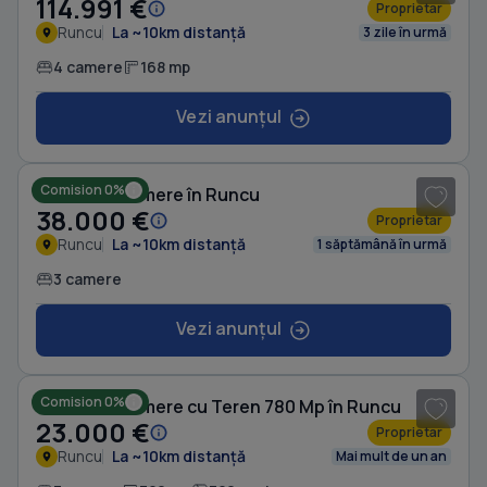
114.991 €
Proprietar
Runcu
La ~10km distanță
3 zile în urmă
4 camere
168 mp
Vezi anunțul
1
/ 8
Comision 0%
Casă cu 3 camere în Runcu
38.000 €
Proprietar
Runcu
La ~10km distanță
1 săptămână în urmă
3 camere
Vezi anunțul
1
/ 6
Comision 0%
Casă cu 3 camere cu Teren 780 Mp în Runcu
23.000 €
Proprietar
Runcu
La ~10km distanță
Mai mult de un an