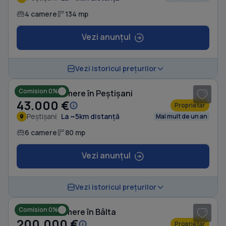
4 camere
134 mp
Vezi anunțul
Vezi istoricul prețurilor
Comision 0%
Casă cu 6 camere în Peștișani
43.000 €
Proprietar
Peștișani
La ~5km distanță
Mai mult de un an
6 camere
80 mp
Vezi anunțul
1
/ 3
Vezi istoricul prețurilor
Comision 0%
Casă cu 3 camere în Bâlta
200.000 €
Proprietar