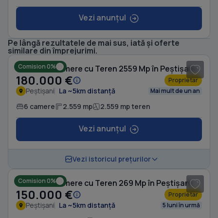
Vezi anunțul
Pe lângă rezultatele de mai sus, iată și oferte
1
/ 19
similare din împrejurimi.
Comision 0%
Casă cu 6 camere cu Teren 2559 Mp în Peștișani
180.000 €
Proprietar
Peștișani
La ~5km distanță
Mai mult de un an
6 camere
2.559 mp
2.559 mp teren
Vezi anunțul
1
/ 12
Vezi istoricul prețurilor
Comision 0%
Casă cu 4 camere cu Teren 269 Mp în Peștișani
150.000 €
Proprietar
Peștișani
La ~5km distanță
5 luni în urmă