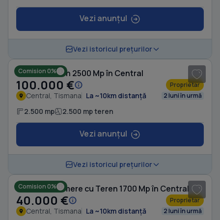
Vezi anunțul
1
/ 5
Vezi istoricul prețurilor
Comision 0%
Casă cu Teren 2500 Mp în Central
100.000 €
Proprietar
Central, Tismana
La ~10km distanță
2 luni în urmă
2.500 mp
2.500 mp teren
Vezi anunțul
1
/ 6
Vezi istoricul prețurilor
Comision 0%
Casă cu 3 camere cu Teren 1700 Mp în Central
40.000 €
Proprietar
Central, Tismana
La ~10km distanță
2 luni în urmă