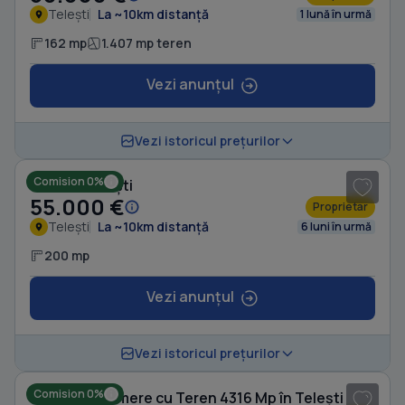
Telești
La ~10km distanță
1 lună în urmă
162 mp
1.407 mp teren
Vezi anunțul
1
/ 5
Vezi istoricul prețurilor
Comision 0%
Casă în Telești
55.000 €
Proprietar
Telești
La ~10km distanță
6 luni în urmă
200 mp
Vezi anunțul
1
/ 10
Vezi istoricul prețurilor
Comision 0%
Casă cu 5 camere cu Teren 4316 Mp în Telești