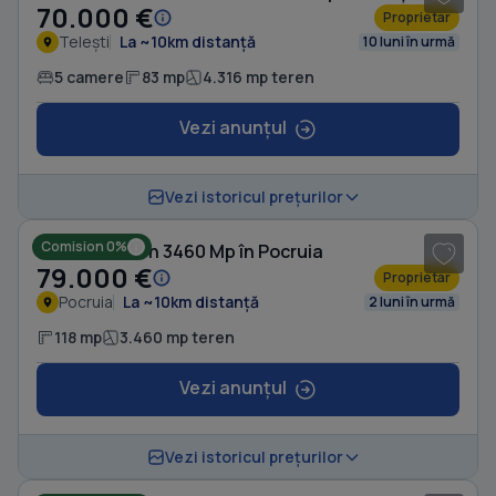
70.000 €
Proprietar
Telești
La ~10km distanță
10 luni în urmă
5 camere
83 mp
4.316 mp teren
Vezi anunțul
1
/ 5
Vezi istoricul prețurilor
Comision 0%
Casă cu Teren 3460 Mp în Pocruia
79.000 €
Proprietar
Pocruia
La ~10km distanță
2 luni în urmă
118 mp
3.460 mp teren
Vezi anunțul
1
/ 8
Vezi istoricul prețurilor