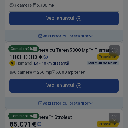
3 camere
3.300 mp
Vezi anunțul
1
/ 3
Vezi istoricul prețurilor
Comision 0%
Casă cu 6 camere cu Teren 3000 Mp în Tismana
100.000 €
Proprietar
Tismana
La ~10km distanță
Mai mult de un an
6 camere
260 mp
3.000 mp teren
Vezi anunțul
1
/ 8
Vezi istoricul prețurilor
Comision 0%
Casă cu 4 camere în Stroiești
85.071 €
Proprietar