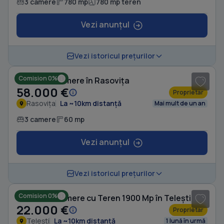
3 camere
780 mp
780 mp teren
Vezi anunțul
1
/ 3
Vezi istoricul prețurilor
Comision 0%
Casă cu 3 camere în Rasovița
58.000 €
Proprietar
Rasovița
La ~10km distanță
Mai mult de un an
3 camere
60 mp
Vezi anunțul
1
/ 2
Vezi istoricul prețurilor
Comision 0%
Casă cu 4 camere cu Teren 1900 Mp în Telești
22.000 €
Proprietar
Telești
La ~10km distanță
1 lună în urmă