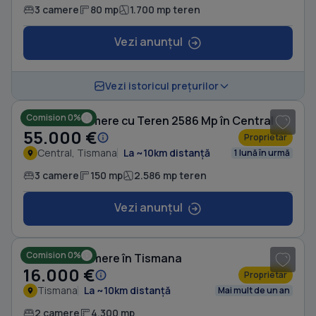
3 camere
80 mp
1.700 mp teren
Vezi anunțul
1
/ 12
Vezi istoricul prețurilor
Comision 0%
Casă cu 3 camere cu Teren 2586 Mp în Central
55.000 €
Proprietar
Central, Tismana
La ~10km distanță
1 lună în urmă
3 camere
150 mp
2.586 mp teren
Vezi anunțul
Comision 0%
Casă cu 2 camere în Tismana
16.000 €
Proprietar
Tismana
La ~10km distanță
Mai mult de un an
2 camere
4.300 mp