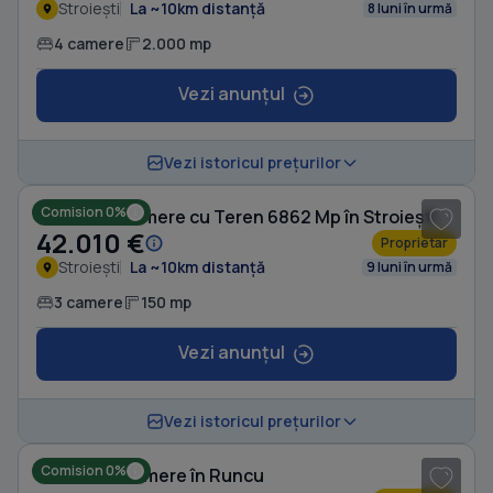
Stroiești
La ~10km distanță
8 luni în urmă
4 camere
2.000 mp
Vezi anunțul
1
/ 8
Vezi istoricul prețurilor
Comision 0%
Casă cu 3 camere cu Teren 6862 Mp în Stroiești
42.010 €
Proprietar
Stroiești
La ~10km distanță
9 luni în urmă
3 camere
150 mp
Vezi anunțul
1
/ 16
Vezi istoricul prețurilor
Comision 0%
Casă cu 4 camere în Runcu