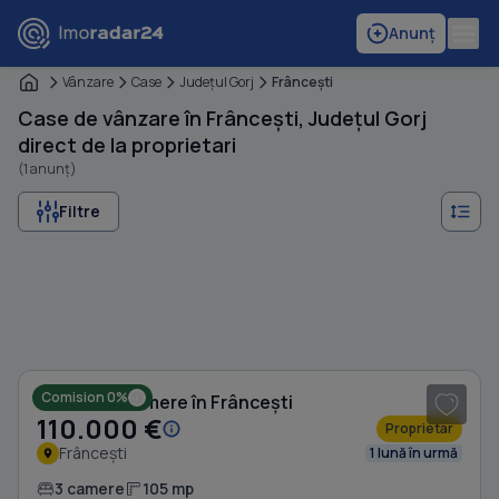
Anunț
Vânzare
Case
Judeţul Gorj
Frânceşti
Case de vânzare în Frâncești, Județul Gorj
direct de la proprietari
(1 anunț)
Filtre
1
/ 8
Comision 0%
Casă cu 3 camere în Frâncești
110.000 €
Proprietar
Frâncești
1 lună în urmă
3 camere
105 mp