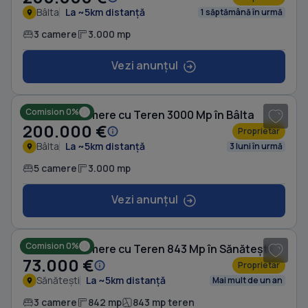
Bâlta
La ~5km distanță
1 săptămână în urmă
3 camere
3.000 mp
Vezi anunțul
1
/ 3
Comision 0%
Casă cu 5 camere cu Teren 3000 Mp în Bâlta
200.000 €
Proprietar
Bâlta
La ~5km distanță
3 luni în urmă
5 camere
3.000 mp
Vezi anunțul
1
/ 7
Comision 0%
Casă cu 3 camere cu Teren 843 Mp în Sănătești
73.000 €
Proprietar
Sănătești
La ~5km distanță
Mai mult de un an
3 camere
842 mp
843 mp teren