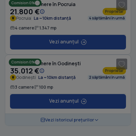
Comision 0%
Casă cu 4 camere în Pocruia
21.800 €
Proprietar
Pocruia
La ~10km distanță
4 săptămâni în urmă
4 camere
1.347 mp
Vezi anunțul
1
/ 16
Comision 0%
Casă cu 3 camere în Godinești
35.012 €
Proprietar
Godinești
La ~10km distanță
2 săptămâni în urmă
3 camere
100 mp
Vezi anunțul
Vezi istoricul prețurilor