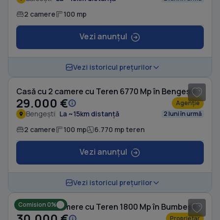
2 camere
100 mp
Vezi anunțul
1
/ 7
Vezi istoricul prețurilor
Casă cu 2 camere cu Teren 6770 Mp în Bengești
29.000 €
Agenție
Bengești
La ~15km distanță
2 luni în urmă
2 camere
100 mp
6.770 mp teren
Vezi anunțul
1
/ 5
Vezi istoricul prețurilor
Comision 0%
Casă cu 2 camere cu Teren 1800 Mp în Bumbești-Pițic
30.000 €
Proprietar