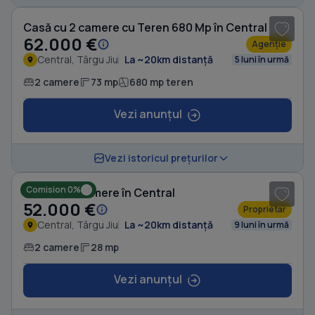
Casă cu 2 camere cu Teren 680 Mp în Central
62.000 €
Agenție
Central, Târgu Jiu
La ~20km distanță
5 luni în urmă
2 camere
73 mp
680 mp teren
Vezi anunțul
1
/ 8
Vezi istoricul prețurilor
Comision 0%
Casă cu 2 camere în Central
52.000 €
Proprietar
Central, Târgu Jiu
La ~20km distanță
9 luni în urmă
2 camere
28 mp
Vezi anunțul