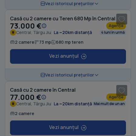
Vezi istoricul prețurilor
Casă cu 2 camere cu Teren 680 Mp în Central
73.000 €
Agenție
Central, Târgu Jiu
La ~20km distanță
4 luni în urmă
2 camere
73 mp
680 mp teren
Vezi anunțul
1
/ 11
Vezi istoricul prețurilor
Casă cu 2 camere în Central
77.000 €
Agenție
Central, Târgu Jiu
La ~20km distanță
Mai mult de un an
2 camere
Vezi anunțul