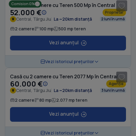
Comision 0%
Casă cu 2 camere cu Teren 500 Mp în Central
52.000 €
Proprietar
Central, Târgu Jiu
La ~20km distanță
2 luni în urmă
2 camere
100 mp
500 mp teren
Vezi anunțul
1
/ 6
Vezi istoricul prețurilor
Casă cu 2 camere cu Teren 2077 Mp în Central
60.000 €
Agenție
Central, Târgu Jiu
La ~20km distanță
3 luni în urmă
2 camere
80 mp
2.077 mp teren
Vezi anunțul
1
/ 4
Vezi istoricul prețurilor