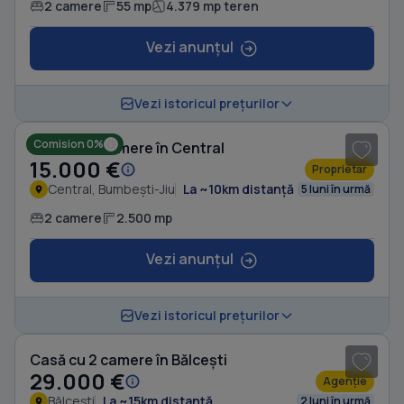
2 camere
55 mp
4.379 mp teren
Vezi anunțul
1
/ 5
Vezi istoricul prețurilor
Comision 0%
Casă cu 2 camere în Central
15.000 €
Proprietar
Central, Bumbești-Jiu
La ~10km distanță
5 luni în urmă
2 camere
2.500 mp
Vezi anunțul
1
/ 7
Vezi istoricul prețurilor
Casă cu 2 camere în Bălcești
29.000 €
Agenție
Bălcești
La ~15km distanță
2 luni în urmă