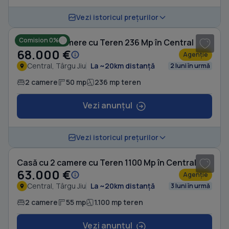
1
/ 10
Vezi istoricul prețurilor
Comision 0%
Casă cu 2 camere cu Teren 236 Mp în Central
68.000 €
Agenție
Central, Târgu Jiu
La ~20km distanță
2 luni în urmă
2 camere
50 mp
236 mp teren
Vezi anunțul
1
/ 10
Vezi istoricul prețurilor
Casă cu 2 camere cu Teren 1100 Mp în Central
63.000 €
Agenție
Central, Târgu Jiu
La ~20km distanță
3 luni în urmă
2 camere
55 mp
1.100 mp teren
Vezi anunțul