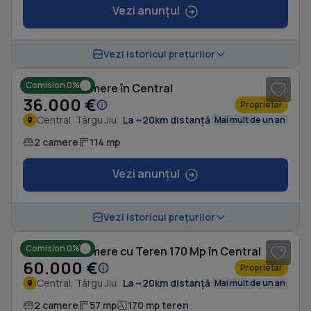
Vezi anunțul
Vezi istoricul prețurilor
Comision 0%
Casă cu 2 camere în Central
36.000 €
Proprietar
Central, Târgu Jiu
La ~20km distanță
Mai mult de un an
2 camere
114 mp
Vezi anunțul
1
/ 10
Vezi istoricul prețurilor
Comision 0%
Casă cu 2 camere cu Teren 170 Mp în Central
60.000 €
Proprietar
Central, Târgu Jiu
La ~20km distanță
Mai mult de un an
2 camere
57 mp
170 mp teren