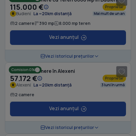
115.000 €
Proprietar
Budieni
La ~20km distanță
Mai mult de un an
2 camere
390 mp
8.000 mp teren
Vezi anunțul
1
/ 8
Vezi istoricul prețurilor
Comision 0%
Casă cu 2 camere în Alexeni
57.172 €
Proprietar
Alexeni
La ~20km distanță
3 luni în urmă
2 camere
Vezi anunțul
1
/ 8
Vezi istoricul prețurilor