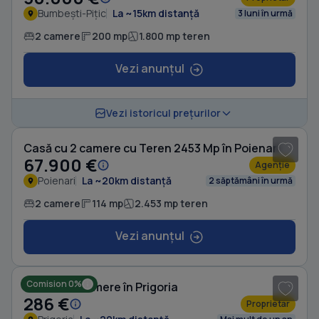
Bumbești-Pițic
La ~15km distanță
3 luni în urmă
2 camere
200 mp
1.800 mp teren
Vezi anunțul
1
/ 15
Vezi istoricul prețurilor
Casă cu 2 camere cu Teren 2453 Mp în Poienari
67.900 €
Agenție
Poienari
La ~20km distanță
2 săptămâni în urmă
2 camere
114 mp
2.453 mp teren
Vezi anunțul
1
/ 2
Comision 0%
Casă cu 2 camere în Prigoria
286 €
Proprietar