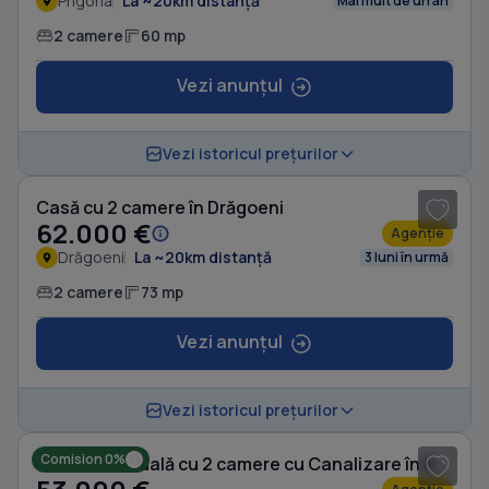
Prigoria
La ~20km distanță
Mai mult de un an
2 camere
60 mp
Vezi anunțul
1
/ 4
Vezi istoricul prețurilor
Casă cu 2 camere în Drăgoeni
62.000 €
Agenție
Drăgoeni
La ~20km distanță
3 luni în urmă
2 camere
73 mp
Vezi anunțul
1
/ 17
Vezi istoricul prețurilor
Comision 0%
Casă individuală cu 2 camere cu Canalizare în Budieni