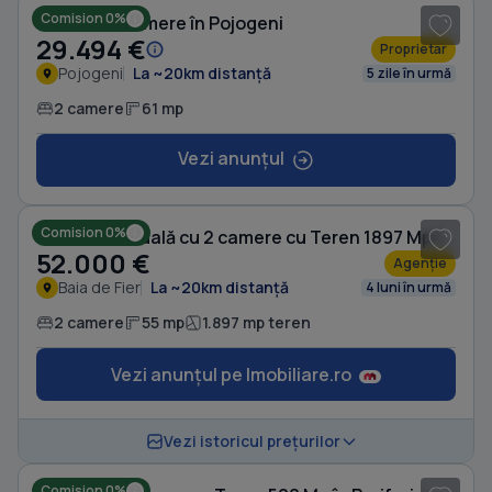
Comision 0%
Casă cu 2 camere în Pojogeni
29.494 €
Proprietar
Pojogeni
La ~20km distanță
5 zile în urmă
2 camere
61 mp
Vezi anunțul
1
/ 7
Comision 0%
Casă individuală cu 2 camere cu Teren 1897 Mp în Baia de Fier
52.000 €
Agenție
Baia de Fier
La ~20km distanță
4 luni în urmă
2 camere
55 mp
1.897 mp teren
Vezi anunțul pe Imobiliare.ro
Vezi istoricul prețurilor
Comision 0%