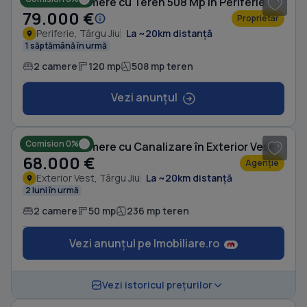
Casă cu 2 camere cu Teren 508 Mp în Periferie
79.000 €
Proprietar
Periferie, Târgu Jiu
La ~20km distanță
1 săptămână în urmă
2 camere
120 mp
508 mp teren
Vezi anunțul
1
/ 10
Comision 0%
Casă cu 2 camere cu Canalizare în Exterior Vest
68.000 €
Agenție
Exterior Vest, Târgu Jiu
La ~20km distanță
2 luni în urmă
2 camere
50 mp
236 mp teren
Vezi anunțul pe Imobiliare.ro
1
/ 8
Vezi istoricul prețurilor