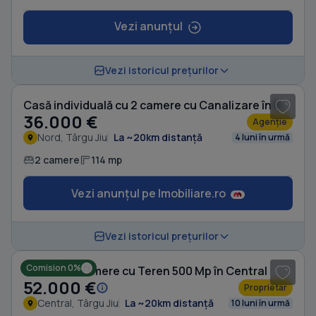
Vezi anunțul
1
/ 4
Vezi istoricul prețurilor
Casă individuală cu 2 camere cu Canalizare în Nord
36.000 €
Agenție
Nord, Târgu Jiu
La ~20km distanță
4 luni în urmă
2 camere
114 mp
Vezi anunțul pe Imobiliare.ro
1
/ 5
Vezi istoricul prețurilor
Comision 0%
Casă cu 2 camere cu Teren 500 Mp în Central
52.000 €
Proprietar
Central, Târgu Jiu
La ~20km distanță
10 luni în urmă