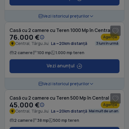
1
/ 8
Vezi istoricul prețurilor
Casă cu 2 camere cu Teren 1000 Mp în Central
76.000 €
Agenție
Central, Târgu Jiu
La ~20km distanță
3 luni în urmă
2 camere
100 mp
1.000 mp teren
Vezi anunțul
1
/ 14
Vezi istoricul prețurilor
Casă cu 2 camere cu Teren 500 Mp în Central
45.000 €
Agenție
Central, Târgu Jiu
La ~20km distanță
Mai mult de un an
2 camere
38 mp
500 mp teren