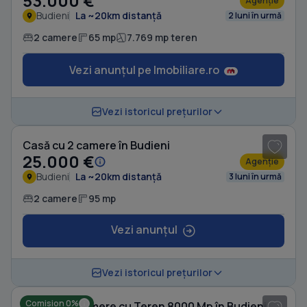
53.000 €
Agenție
Budieni
La ~20km distanță
2 luni în urmă
2 camere
65 mp
7.769 mp teren
Vezi anunțul pe Imobiliare.ro
1
/ 5
Vezi istoricul prețurilor
Casă cu 2 camere în Budieni
25.000 €
Agenție
Budieni
La ~20km distanță
3 luni în urmă
2 camere
95 mp
Vezi anunțul
1
/ 10
Vezi istoricul prețurilor
Comision 0%
Casă cu 2 camere cu Teren 8000 Mp în Budieni