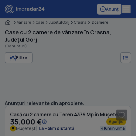
Anunț
Vânzare
Case
Judeţul Gorj
Crasna
2 camere
Case cu 2 camere de vânzare în Crasna,
Județul Gorj
(0 anunțuri)
Filtre
1
/ 10
Anunțuri relevante din apropiere.
Casă cu 2 camere cu Teren 4379 Mp în Mușetești
35.000 €
Agenție
Mușetești
La ~5km distanță
4 luni în urmă