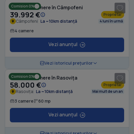
Comision 0%
Casă cu 4 camere în Câmpofeni
39.992 €
Proprietar
Câmpofeni
La ~10km distanță
4 luni în urmă
4 camere
Vezi anunțul
1
/ 3
Vezi istoricul prețurilor
Comision 0%
Casă cu 3 camere în Rasovița
58.000 €
Proprietar
Rasovița
La ~10km distanță
Mai mult de un an
3 camere
60 mp
Vezi anunțul
1
/ 5
Vezi istoricul prețurilor