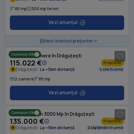
80 mp
500 mp teren
Vezi anunțul
1
/ 8
Vezi istoricul prețurilor
Comision 0%
Casă cu 2 camere în Drăguțești
115.022 €
Proprietar
Drăguțești
La ~5km distanță
4 zile în urmă
2 camere
85 mp
Vezi anunțul
1
/ 16
Comision 0%
Casă cu Teren 3000 Mp în Drăguțești
135.000 €
Proprietar
Drăguțești
La ~5km distanță
2 săptămâni în urmă