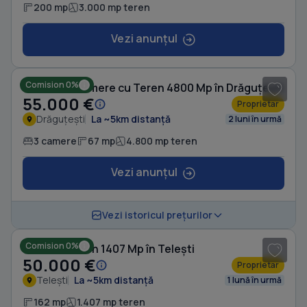
200 mp
3.000 mp teren
Vezi anunțul
1
/ 8
Comision 0%
Casă cu 3 camere cu Teren 4800 Mp în Drăguțești
55.000 €
Proprietar
Drăguțești
La ~5km distanță
2 luni în urmă
3 camere
67 mp
4.800 mp teren
Vezi anunțul
1
/ 5
Vezi istoricul prețurilor
Comision 0%
Casă cu Teren 1407 Mp în Telești
50.000 €
Proprietar
Telești
La ~5km distanță
1 lună în urmă
162 mp
1.407 mp teren