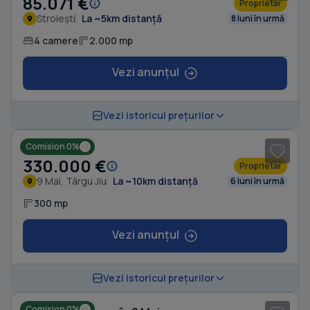
85.071 €
Proprietar
Stroiești
La ~5km distanță
8 luni în urmă
4 camere
2.000 mp
Vezi anunțul
1
/ 5
Vezi istoricul prețurilor
Comision 0%
Casă în 9 Mai
330.000 €
Proprietar
9 Mai, Târgu Jiu
La ~10km distanță
6 luni în urmă
300 mp
Vezi anunțul
1
/ 6
Vezi istoricul prețurilor
Comision 0%