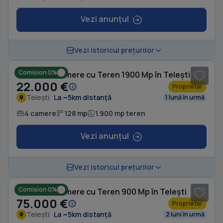
Vezi anunțul
1
/ 2
Vezi istoricul prețurilor
Comision 0%
Casă cu 4 camere cu Teren 1900 Mp în Telești
22.000 €
Proprietar
Telești
La ~5km distanță
1 lună în urmă
4 camere
128 mp
1.900 mp teren
Vezi anunțul
1
/ 14
Vezi istoricul prețurilor
Comision 0%
Casă cu 2 camere cu Teren 900 Mp în Telești
75.000 €
Proprietar
Telești
La ~5km distanță
2 luni în urmă