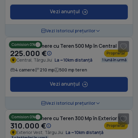
Vezi anunțul
1
/ 20
Vezi istoricul prețurilor
Comision 0%
Casă cu 4 camere cu Teren 500 Mp în Central
225.000 €
Proprietar
Central, Târgu Jiu
La ~10km distanță
1 lună în urmă
4 camere
210 mp
500 mp teren
Vezi anunțul
1
/ 3
Vezi istoricul prețurilor
Comision 0%
Casă cu 3 camere cu Teren 300 Mp în Exterior Vest
310.000 €
Proprietar
Exterior Vest, Târgu Jiu
La ~10km distanță
3 săptămâni în urmă