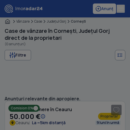
Anunț
Vânzare
Case
Judeţul Gorj
Corneşti
Case de vânzare în Cornești, Județul Gorj
direct de la proprietari
(0 anunțuri)
Filtre
1
/ 7
Anunțuri relevante din apropiere.
Comision 0%
Casă cu 6 camere în Ceauru
50.000 €
Proprietar
Ceauru
La ~5km distanță
9 luni în urmă