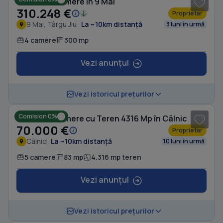
Casă cu 4 camere în 9 Mai
310.248 €
Proprietar
9 Mai, Târgu Jiu
La ~10km distanță
3 luni în urmă
4 camere
300 mp
Vezi anunțul
1
/ 10
Vezi istoricul prețurilor
Comision 0%
Casă cu 5 camere cu Teren 4316 Mp în Câlnic
70.000 €
Proprietar
Câlnic
La ~10km distanță
10 luni în urmă
5 camere
83 mp
4.316 mp teren
Vezi anunțul
1
/ 16
Vezi istoricul prețurilor