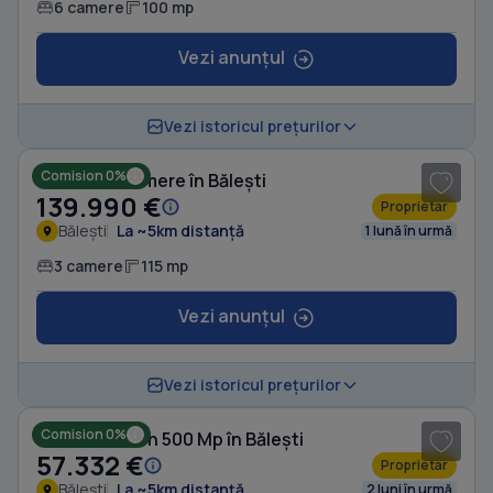
6 camere
100 mp
Vezi anunțul
1
/ 7
Vezi istoricul prețurilor
Comision 0%
Casă cu 3 camere în Bălești
139.990 €
Proprietar
Bălești
La ~5km distanță
1 lună în urmă
3 camere
115 mp
Vezi anunțul
1
/ 3
Vezi istoricul prețurilor
Comision 0%
Casă cu Teren 500 Mp în Bălești
57.332 €
Proprietar
Bălești
La ~5km distanță
2 luni în urmă