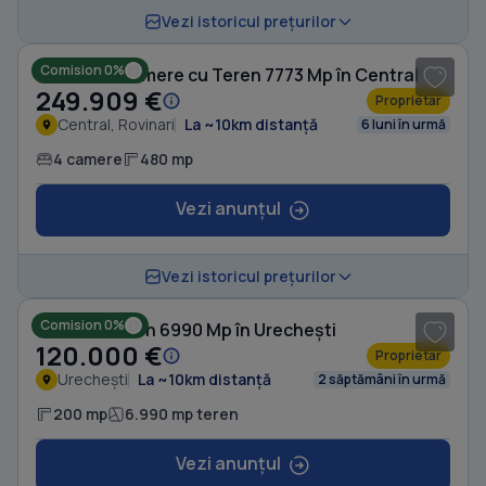
1
/ 8
Vezi istoricul prețurilor
Comision 0%
Casă cu 4 camere cu Teren 7773 Mp în Central
249.909 €
Proprietar
Central, Rovinari
La ~10km distanță
6 luni în urmă
4 camere
480 mp
Vezi anunțul
Vezi istoricul prețurilor
Comision 0%
Casă cu Teren 6990 Mp în Urechești
120.000 €
Proprietar
Urechești
La ~10km distanță
2 săptămâni în urmă
200 mp
6.990 mp teren
Vezi anunțul