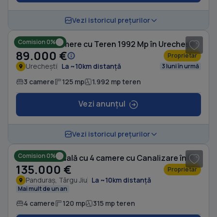
1
/ 5
Vezi istoricul prețurilor
Comision 0%
Casă cu 3 camere cu Teren 1992 Mp în Urechești
89.000 €
Proprietar
Urechești
La ~10km distanță
3 luni în urmă
3 camere
125 mp
1.992 mp teren
Vezi anunțul
1
/ 16
Vezi istoricul prețurilor
Comision 0%
Casă individuală cu 4 camere cu Canalizare în Panduraș
135.000 €
Proprietar
Panduraș, Târgu Jiu
La ~10km distanță
Mai mult de un an
4 camere
120 mp
315 mp teren