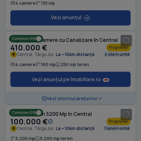
4 camere
135 mp
Vezi anunțul
1
/ 7
Comision 0%
Duplex cu 4 camere cu Canalizare în Central
410.000 €
Proprietar
Central, Târgu Jiu
La ~10km distanță
4 zile în urmă
4 camere
160 mp
250 mp teren
Vezi anunțul pe Imobiliare.ro
1
/ 5
Vezi istoricul prețurilor
Comision 0%
Casă cu Teren 5200 Mp în Central
100.000 €
Proprietar
Central, Târgu Jiu
La ~10km distanță
1 lună în urmă
5.200 mp
5.200 mp teren