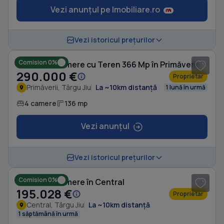
Vezi anunțul pe Imobiliare.ro
1
/ 8
Vezi istoricul prețurilor
Comision 0%
Casă cu 4 camere cu Teren 366 Mp în Primăverii
290.000 €
Proprietar
Primăverii, Târgu Jiu
La ~10km distanță
1 lună în urmă
4 camere
136 mp
Vezi anunțul
1
/ 14
Vezi istoricul prețurilor
Comision 0%
Casă cu 4 camere în Central
195.028 €
Proprietar
Central, Târgu Jiu
La ~10km distanță
1 săptămână în urmă