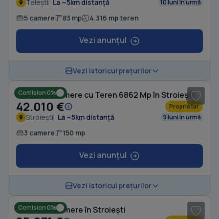
Telești
La ~5km distanță
10 luni în urmă
5 camere
83 mp
4.316 mp teren
Vezi anunțul
1
/ 8
Vezi istoricul prețurilor
Comision 0%
Casă cu 3 camere cu Teren 6862 Mp în Stroiești
42.010 €
Proprietar
Stroiești
La ~5km distanță
9 luni în urmă
3 camere
150 mp
Vezi anunțul
1
/ 8
Vezi istoricul prețurilor
Comision 0%
Casă cu 4 camere în Stroiești