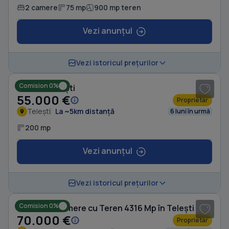
2 camere
75 mp
900 mp teren
Vezi anunțul
1
/ 5
Vezi istoricul prețurilor
Comision 0%
Casă în Telești
55.000 €
Proprietar
Telești
La ~5km distanță
6 luni în urmă
200 mp
Vezi anunțul
1
/ 10
Vezi istoricul prețurilor
Comision 0%
Casă cu 5 camere cu Teren 4316 Mp în Telești
70.000 €
Proprietar